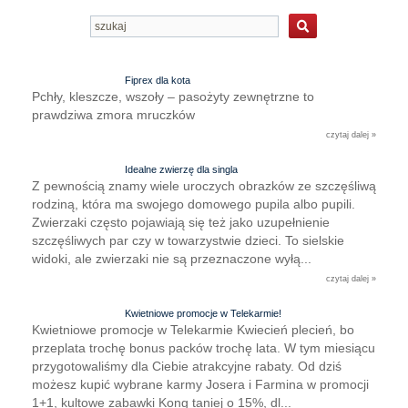
Fiprex dla kota
Pchły, kleszcze, wszoły – pasożyty zewnętrzne to
prawdziwa zmora mruczków
czytaj dalej »
Idealne zwierzę dla singla
Z pewnością znamy wiele uroczych obrazków ze szczęśliwą
rodziną, która ma swojego domowego pupila albo pupili.
Zwierzaki często pojawiają się też jako uzupełnienie
szczęśliwych par czy w towarzystwie dzieci. To sielskie
widoki, ale zwierzaki nie są przeznaczone wyłą...
czytaj dalej »
Kwietniowe promocje w Telekarmie!
Kwietniowe promocje w Telekarmie Kwiecień plecień, bo
przeplata trochę bonus packów trochę lata. W tym miesiącu
przygotowaliśmy dla Ciebie atrakcyjne rabaty. Od dziś
możesz kupić wybrane karmy Josera i Farmina w promocji
1+1, kultowe zabawki Kong taniej o 15%, dl...