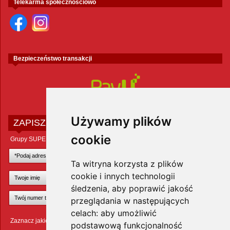
Telekarma społecznościowo
Bezpieczeństwo transakcji
Używamy plików
ZAPISZ SIĘ DO NEWSLETTERA
cookie
Grupy SUPER ZOO POLAND Sp. z o.o.
Ta witryna korzysta z plików
cookie i innych technologii
śledzenia, aby poprawić jakość
przeglądania w następujących
celach:
aby umożliwić
Zaznacz jakie zwierzęta Cię interesują
podstawową funkcjonalność