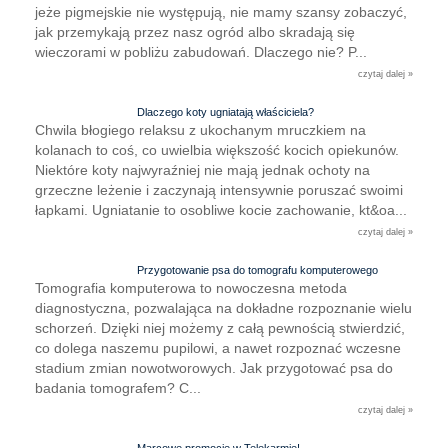
jeże pigmejskie nie występują, nie mamy szansy zobaczyć,
jak przemykają przez nasz ogród albo skradają się
wieczorami w pobliżu zabudowań. Dlaczego nie? P...
czytaj dalej »
Dlaczego koty ugniatają właściciela?
Chwila błogiego relaksu z ukochanym mruczkiem na
kolanach to coś, co uwielbia większość kocich opiekunów.
Niektóre koty najwyraźniej nie mają jednak ochoty na
grzeczne leżenie i zaczynają intensywnie poruszać swoimi
łapkami. Ugniatanie to osobliwe kocie zachowanie, kt&oa...
czytaj dalej »
Przygotowanie psa do tomografu komputerowego
Tomografia komputerowa to nowoczesna metoda
diagnostyczna, pozwalająca na dokładne rozpoznanie wielu
schorzeń. Dzięki niej możemy z całą pewnością stwierdzić,
co dolega naszemu pupilowi, a nawet rozpoznać wczesne
stadium zmian nowotworowych. Jak przygotować psa do
badania tomografem? C...
czytaj dalej »