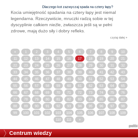
Dlaczego kot zazwyczaj spada na cztery łapy?
Kocia umiejętność spadania na cztery łapy jest niemal
legendarna. Rzeczywiście, mruczki radzą sobie w tej
dyscyplinie całkiem nieźle, zwłaszcza jeśli są w pełni
zdrowe, mają dużo siły i dobry refleks.
czytaj dalej »
«
1
2
3
4
5
6
7
8
9
10
11
12
13
14
15
16
17
18
19
20
21
22
23
24
25
26
27
28
29
30
31
32
33
34
35
36
37
38
39
40
41
42
43
44
45
46
47
48
49
50
51
52
53
54
55
56
57
58
59
60
61
62
63
64
65
66
67
68
69
70
71
72
73
74
75
76
77
78
79
80
81
82
83
84
85
86
87
88
89
90
91
92
93
94
95
96
97
98
99
100
101
102
103
104
105
106
107
108
109
110
111
»
profilki
Centrum wiedzy