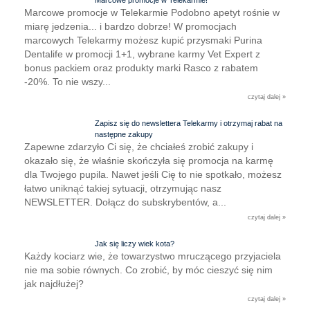
Marcowe promocje w Telekarmie!
Marcowe promocje w Telekarmie Podobno apetyt rośnie w
miarę jedzenia... i bardzo dobrze! W promocjach
marcowych Telekarmy możesz kupić przysmaki Purina
Dentalife w promocji 1+1, wybrane karmy Vet Expert z
bonus packiem oraz produkty marki Rasco z rabatem
-20%. To nie wszy...
czytaj dalej »
Zapisz się do newslettera Telekarmy i otrzymaj rabat na
następne zakupy
Zapewne zdarzyło Ci się, że chciałeś zrobić zakupy i
okazało się, że właśnie skończyła się promocja na karmę
dla Twojego pupila. Nawet jeśli Cię to nie spotkało, możesz
łatwo uniknąć takiej sytuacji, otrzymując nasz
NEWSLETTER. Dołącz do subskrybentów, a...
czytaj dalej »
Jak się liczy wiek kota?
Każdy kociarz wie, że towarzystwo mruczącego przyjaciela
nie ma sobie równych. Co zrobić, by móc cieszyć się nim
jak najdłużej?
czytaj dalej »