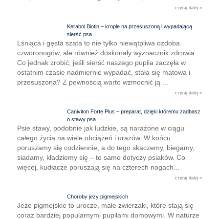
czytaj dalej »
Kerabol Biotin – krople na przesuszoną i wypadającą
sierść psa
Lśniąca i gęsta szata to nie tylko niewątpliwa ozdoba
czworonogów, ale również doskonały wyznacznik zdrowia.
Co jednak zrobić, jeśli sierść naszego pupila zaczęła w
ostatnim czasie nadmiernie wypadać, stała się matowa i
przesuszona? Z pewnością warto wzmocnić ją ...
czytaj dalej »
Caniviton Forte Plus – preparat, dzięki któremu zadbasz
o stawy psa
Psie stawy, podobnie jak ludzkie, są narażone w ciągu
całego życia na wiele obciążeń i urazów. W końcu
poruszamy się codziennie, a do tego skaczemy, biegamy,
siadamy, kładziemy się – to samo dotyczy psiaków. Co
więcej, kudłacze poruszają się na czterech nogach...
czytaj dalej »
Choroby jeży pigmejskich
Jeże pigmejskie to urocze, małe zwierzaki, które stają się
coraz bardziej popularnymi pupilami domowymi. W naturze