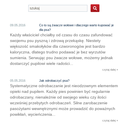
09.05.2016
Co to są żwacze wołowe i dlaczego warto kupować je
dla psa?
Każdy właściciel chciałby od czasu do czasu zafundować
swojemu psu pyszną i zdrową przekąskę. Niestety
większość smakołyków dla czworonogów jest bardzo
kaloryczna, dlatego trudno podawać je bez wyrzutów
sumienia. Serwując psu żwacze wołowe, możemy jednak
dostarczyć pupilowi wiele radości...
czytaj dalej »
05.05.2016
Jak odrobaczyć psa?
Systematyczne odrobaczanie jest nieodzownym elementem
opieki nad pupilem. Każdy pies powinien być regularnie
odrobaczany, nienależnie od swojego wieku czy ilości
wcześniej przebytych odrobaczeń. Silne zarobaczenie
pasożytami wewnętrznymi może prowadzić do poważnych
powikłań, wycieńczenia...
czytaj dalej »