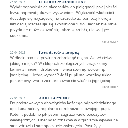
28.04.2016
Do czego służy zgrzebło dla psa?
Wybór odpowiednich akcesoriów do pielęgnacji psiej sierści
bywa naprawdę dużym wyzwaniem. Większość właścicieli
decyduje się najczęściej na szczotkę za pomocą której z
łatwością rozczesuje się skołtunione futro. Jednak nie mniej
przydatne może okazać się także zgrzebło, ułatwiające
codzienną...
czytaj dalej »
27.04.2016
Karmy dla psów z jagnięciną
W diecie psa nie powinno zabraknąć mięsa. Ale właściwie
jakiego mięsa? W sklepach zoologicznych znajdziemy
karmy z mięsem drobiowym, wieprzowiną, wołowiną,
jagnięciną... Którą wybrać? Jeśli pupil ma wrażliwy układ
pokarmowy, warto zainteresować się właśnie jagnięciną.
czytaj dalej »
27.04.2016
Jak odrobaczyć kota?
Do podstawowych obowiązków każdego odpowiedzialnego
opiekuna należy regularne odrobaczanie swojego pupila.
Kotom, podobnie jak psom, zagraża wiele pasożytów
wewnętrznych. Obecność robaków w organizmie wpływa na
stan zdrowia i samopoczucie zwierzęcia. Pasożyty