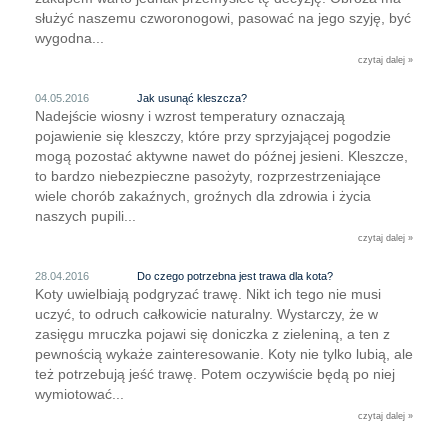
służyć naszemu czworonogowi, pasować na jego szyję, być
wygodna...
czytaj dalej »
04.05.2016
Jak usunąć kleszcza?
Nadejście wiosny i wzrost temperatury oznaczają
pojawienie się kleszczy, które przy sprzyjającej pogodzie
mogą pozostać aktywne nawet do późnej jesieni. Kleszcze,
to bardzo niebezpieczne pasożyty, rozprzestrzeniające
wiele chorób zakaźnych, groźnych dla zdrowia i życia
naszych pupili...
czytaj dalej »
28.04.2016
Do czego potrzebna jest trawa dla kota?
Koty uwielbiają podgryzać trawę. Nikt ich tego nie musi
uczyć, to odruch całkowicie naturalny. Wystarczy, że w
zasięgu mruczka pojawi się doniczka z zieleniną, a ten z
pewnością wykaże zainteresowanie. Koty nie tylko lubią, ale
też potrzebują jeść trawę. Potem oczywiście będą po niej
wymiotować...
czytaj dalej »