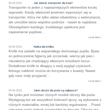
05.05.2016
Jak dobrać transporter dla kota?
Transporter to jeden z najważniejszych elementów kociej
wyprawki. Każdy właściciel powinien wyposażyć się w
transporter, który nie tylko ułatwi odwiedziny u weterynarza,
ale umożliwi także wspólne podróże - nawet te najdalsze.
Obowiązkiem każdego, troskliwego opiekuna jest
zapewnienie pupilowi...
czytaj dalej »
04.05.2016
Klatka dla królika
Królik ma zadatki na wspaniałego domowego pupila. Bywa
on jednocześnie figlarny jak szczeniak, wierny jak pies i
niezależny jak chadzający własnymi ścieżkami kocur.
Dodatkowo królik to dbający o swój wygląd czyścioch,
którego nakłonić można do korzystania z kuwety. Nawet
gdy nasz mały przyjaciel...
czytaj dalej »
04.05.2016
Jakie obroże dla psów są najlepsze?
Na rynku jest mnóstwo różnych modeli obroży dla psów.
Występują też we wszystkich kolorach tęczy, są wykonane z
różnych materiałów, mniej lub bardziej regulowane… Przed
zakupem warto jednak przemyśleć tę decyzję. Obroża ma