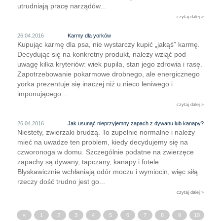
utrudniają pracę narządów...
czytaj dalej »
26.04.2016
Karmy dla yorków
Kupując karmę dla psa, nie wystarczy kupić „jakąś” karmę.
Decydując się na konkretny produkt, należy wziąć pod
uwagę kilka kryteriów: wiek pupila, stan jego zdrowia i rasę.
Zapotrzebowanie pokarmowe drobnego, ale energicznego
yorka prezentuje się inaczej niż u nieco leniwego i
imponującego...
czytaj dalej »
26.04.2016
Jak usunąć nieprzyjemny zapach z dywanu lub kanapy?
Niestety, zwierzaki brudzą. To zupełnie normalne i należy
mieć na uwadze ten problem, kiedy decydujemy się na
czworonoga w domu. Szczególnie podatne na zwierzęce
zapachy są dywany, tapczany, kanapy i fotele.
Błyskawicznie wchłaniają odór moczu i wymiocin, więc siłą
rzeczy dość trudno jest go...
czytaj dalej »
«
1
2
3
4
5
6
7
8
9
10