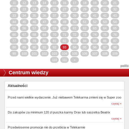
11
12
13
14
15
16
17
18
19
20
21
22
23
24
25
26
27
28
29
30
31
32
33
34
35
36
37
38
39
40
41
42
43
44
45
46
47
48
49
50
51
52
53
54
55
56
57
58
59
60
61
62
63
64
65
66
67
68
69
70
71
72
73
74
75
76
77
78
79
80
81
82
83
84
85
86
87
88
89
90
91
92
93
94
95
96
97
98
99
100
101
102
103
104
105
106
107
108
109
110
111
»
profilki
Centrum wiedzy
Aktualności
Przed nami wielkie wydarzenie. Już niebawem Telekarma zmieni się w Super zoo
czytaj »
Do zakupów za minimum 120 zł puszka karmy Drax lub saszetka Beatrix
czytaj »
Przedwiosenne promocje nie do przebicia w Telekarmie