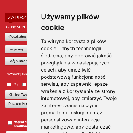
Używamy plików
ZAPISZ SIĘ DO NEWSLETTERA
cookie
Grupy SUPER ZOO POLAND Sp. z o.o.
Ta witryna korzysta z plików
cookie i innych technologii
śledzenia, aby poprawić jakość
przeglądania w następujących
celach:
aby umożliwić
Zaznacz jakie zwierzęta Cię interesują
podstawową funkcjonalność
serwisu
,
aby zapewnić lepsze
Psy
Koty
Małe ssaki
Ptaki
Inne zwierzęta
wrażenia z korzystania ze strony
internetowej
,
aby zmierzyć Twoje
zainteresowanie naszymi
produktami i usługami oraz
+Dodaj kolejnego pupila
personalizować interakcje
*Wyrażam zgodę na przesyłanie informacji handlowych za pomocą
marketingowe
,
aby dostarczać
środków komunikacji elektronicznej.
więcej »