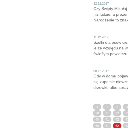
12.12.2017
Czy Święty Mikołaj
niż ludzie, a prez
Narodzenie to znak
11.12.2017
Szelki dla psów ci
je ze względu na 
świeżym powietrzu.
08.12.2017
Gdy w domu pojawia
się zupełnie niewz
drzewko albo sprawd
«
1
2
3
20
21
22
2
40
41
42
4
60
61
62
6