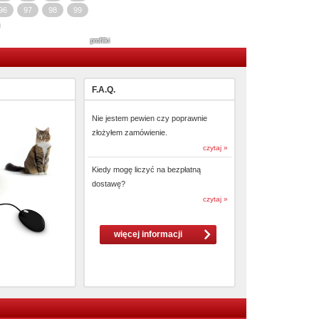
96
97
98
99
profilki
F.A.Q.
Nie jestem pewien czy poprawnie
złożyłem zamówienie.
czytaj »
Kiedy mogę liczyć na bezpłatną
dostawę?
czytaj »
więcej informacji