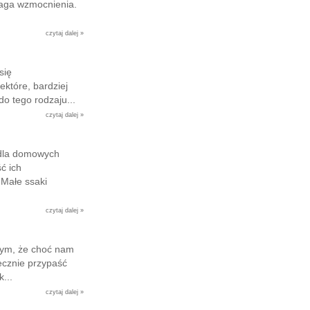
maga wzmocnienia.
czytaj dalej »
się
które, bardziej
o tego rodzaju...
czytaj dalej »
 dla domowych
ć ich
 Małe ssaki
czytaj dalej »
tym, że choć nam
ecznie przypaść
...
czytaj dalej »