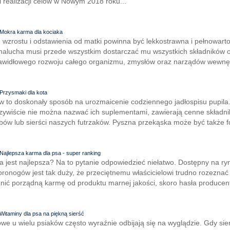
i realizacji celów w Nowym 2018 roku...
Mokra karma dla kociaka
ie wzrostu i odstawienia od matki powinna być lekkostrawna i pełnowart
i malucha musi przede wszystkim dostarczać mu wszystkich składników
awidłowego rozwoju całego organizmu, zmysłów oraz narządów wewnęt
Przysmaki dla kota
w to doskonały sposób na urozmaicenie codziennego jadłospisu pupila.
zywiście nie można nazwać ich suplementami, zawierają cenne składni
bów lub sierści naszych futrzaków. Pyszna przekąska może być także f
Najlepsza karma dla psa - super ranking
a jest najlepsza? Na to pytanie odpowiedzieć niełatwo. Dostępny na r
onogów jest tak duży, że przeciętnemu właścicielowi trudno rozeznać
nić porządną karmę od produktu marnej jakości, skoro hasła producen
Witaminy dla psa na piękną sierść
we u wielu psiaków często wyraźnie odbijają się na wyglądzie. Gdy si