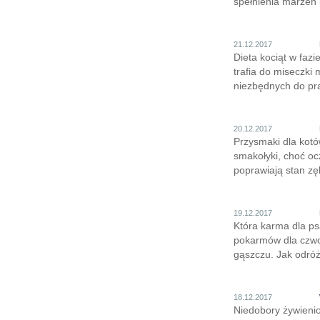
spełnienia marzeń 
21.12.2017
Dieta kociąt w faz
trafia do miseczk
niezbędnych do pr
20.12.2017
Przysmaki dla kotó
smakołyki, choć oc
poprawiają stan zę
19.12.2017
Która karma dla ps
pokarmów dla czwor
gąszczu. Jak odróż
18.12.2017
Niedobory żywienio