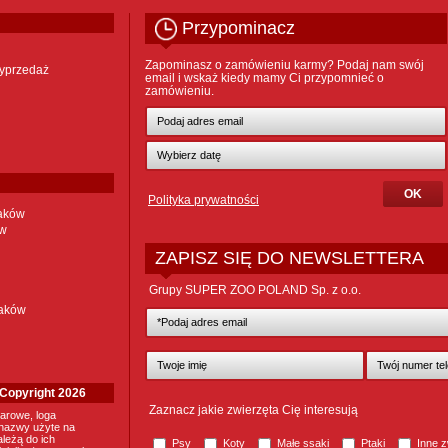
Przypominacz
Zapominasz o zamówieniu karmy? Podaj nam swój
yprzedaż
email i wskaż kiedy mamy Ci przypomnieć o
zamówieniu.
Polityka prywatności
taków
ów
ZAPISZ SIĘ DO NEWSLETTERA
Grupy SUPER ZOO POLAND Sp. z o.o.
taków
. Copyright 2026
Zaznacz jakie zwierzęta Cię interesują
arowe, loga
nazwy użyte na
ależą do ich
Psy
Koty
Małe ssaki
Ptaki
Inne z