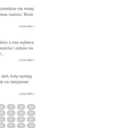
pominków nie mniej
stwa radości. Boże
.
czytaj dalej »
Wielu z nas wybiera
acerów i zabaw na
...
czytaj dalej »
 dań, koty wydają
ie na nietypowe
czytaj dalej »
16
17
18
19
36
37
38
39
56
57
58
59
76
77
78
79