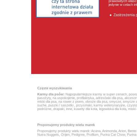
prawowitych właścic
jedynie w celach i
Zastrzeżenia
Częste wyszukiwania
Karmy dla psów:
Najpopularniejsze karmy w super cenach
,
pose
pasożyty
,
na uspokojenie
,
profilaktyka
,
adresówki dla psa
,
akcesor
miski dla psa
,
na rower z psem
,
obroże dla psa
,
smycze
,
smycze 
suche
,
puszki / saszetki
,
przysmaki
,
karmy weterynaryjne
,
czyst
podróżne
,
drapaki
,
inne
,
kuwety dla kota
,
legowiska dla kota
,
miski 
Proponujemy produkty wielu marek
Proponujemy produkty wielu marek:
Acana
, Animonda, Arion,
Bento
Nutra Nuggets
, Orijen, Pedigree, Profilum,
Purina Cat Chow
,
Purin