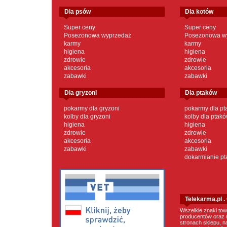
dla psów
dla kotów
Super ceny
Super ceny
Posezonowa wyprzedaż
Posezonowa w
karmy
karmy
higiena
higiena
zdrowie
zdrowie
akcesoria
akcesoria
zabawki
zabawki
dla gryzoni
dla ptaków
pokarmy dla gryzoni
pokarmy dla p
kolby dla gryzoni
kolby dla ptak
higiena
higiena
zdrowie
zdrowie
akcesoria
akcesoria
zabawki
zabawki
dokarmianie p
Telekarma.pl 
Wszelkie znaki tow
producentów oraz 
stronach sklepu, n