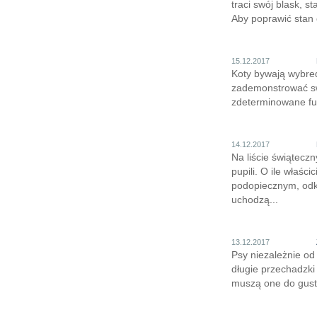
traci swój blask, 
Aby poprawić stan 
15.12.2017
Koty bywają wybred
zademonstrować sw
zdeterminowane fut
14.12.2017
Na liście świątec
pupili. O ile właśc
podopiecznym, odkr
uchodzą...
13.12.2017
Psy niezależnie o
długie przechadzk
muszą one do gust