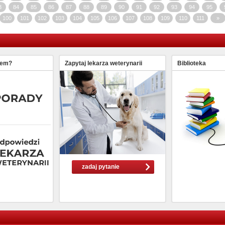
3
84
85
86
87
88
89
90
91
92
93
94
95
100
101
102
103
104
105
106
107
108
109
110
111
»
lem?
Zapytaj lekarza weterynarii
Biblioteka
zadaj pytanie