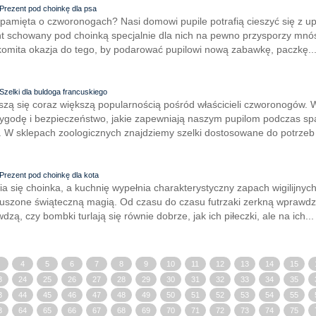
Prezent pod choinkę dla psa
 pamięta o czworonogach? Nasi domowi pupile potrafią cieszyć się z u
ent schowany pod choinką specjalnie dla nich na pewno przysporzy mnó
omita okazja do tego, by podarować pupilowi nową zabawkę, paczkę..
Szelki dla buldoga francuskiego
eszą się coraz większą popularnością pośród właścicieli czworonogów. 
wygodę i bezpieczeństwo, jakie zapewniają naszym pupilom podczas sp
 W sklepach zoologicznych znajdziemy szelki dostosowane do potrzeb i
Prezent pod choinkę dla kota
 się choinka, a kuchnię wypełnia charakterystyczny zapach wigilijnych
ruszone świąteczną magią. Od czasu do czasu futrzaki zerkną wprawdz
zą, czy bombki turlają się równie dobrze, jak ich piłeczki, ale na ich...
4
5
6
7
8
9
10
11
12
13
14
15
3
24
25
26
27
28
29
30
31
32
33
34
35
3
44
45
46
47
48
49
50
51
52
53
54
55
3
64
65
66
67
68
69
70
71
72
73
74
75