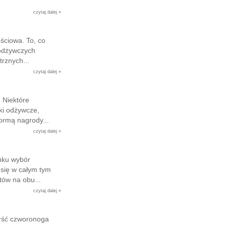
czytaj dalej »
ościowa. To, co
 odżywczych
rznych...
czytaj dalej »
 Niektóre
ki odżywcze,
ormą nagrody...
czytaj dalej »
ynku wybór
 się w całym tym
tów na obu...
czytaj dalej »
erść czworonoga