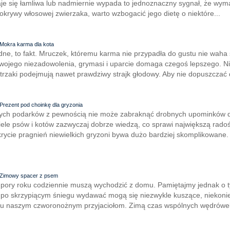
staje się łamliwa lub nadmiernie wypada to jednoznaczny sygnał, że wy
okrywy włosowej zwierzaka, warto wzbogacić jego dietę o niektóre...
Mokra karma dla kota
ne, to fakt. Mruczek, któremu karma nie przypadła do gustu nie waha 
ojego niezadowolenia, grymasi i uparcie domaga czegoś lepszego. Nie
rzaki podejmują nawet prawdziwy strajk głodowy. Aby nie dopuszczać d
Prezent pod choinkę dla gryzonia
znych podarków z pewnością nie może zabraknąć drobnych upominków
iciele psów i kotów zazwyczaj dobrze wiedzą, co sprawi największą radoś
ycie pragnień niewielkich gryzoni bywa dużo bardziej skomplikowane.
Zimowy spacer z psem
d pory roku codziennie muszą wychodzić z domu. Pamiętajmy jednak o 
i po skrzypiącym śniegu wydawać mogą się niezwykle kuszące, niekoni
u naszym czworonożnym przyjaciołom. Zimą czas wspólnych wędrówek