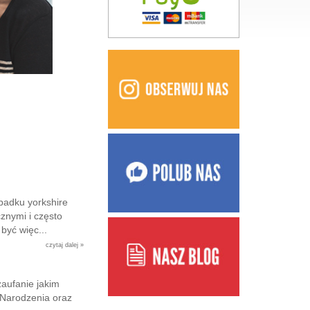
padku yorkshire
cznymi i często
być więc...
czytaj dalej »
aufanie jakim
 Narodzenia oraz