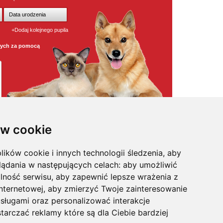
+Dodaj kolejnego pupila
wych za pomocą
w cookie
lików cookie i innych technologii śledzenia, aby
osmetyki
,
pielęgnacja
,
odstraszacze psów
,
witaminy / odżywki
,
na
kagańce
,
klatki dla psa
,
legowiska dla psa
,
maty samochodowe
,
lądania w następujących celach:
aby umożliwić
pularniejsze karmy w super cenach
,
posezonowa wyprzedaż
,
sożyty
,
na uspokojenie
,
profilaktyka
,
trawa i kocimiętka
,
akcesoria
lność serwisu
,
aby zapewnić lepsze wrażenia z
internetowej
,
aby zmierzyć Twoje zainteresowanie
sługami oraz personalizować interakcje
tarczać reklamy które są dla Ciebie bardziej
's, Felix, Gourmet, Happy Dog, Hills, IAMS, Kitekat, Mera Dog,
n Size
, Sanabelle, Sheba,
Vitapol
,
Versele-Laga
, Whiskas.