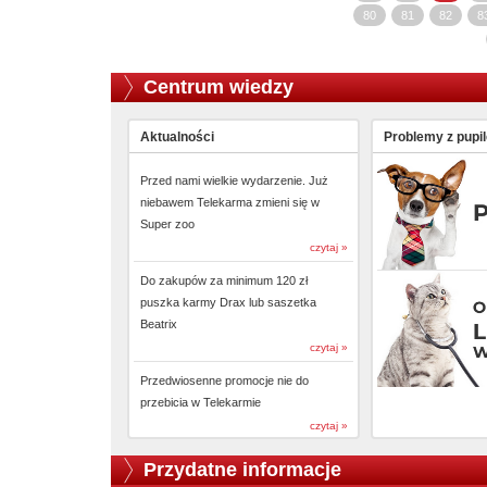
80
81
82
8
Centrum wiedzy
Aktualności
Problemy z pupi
Przed nami wielkie wydarzenie. Już
niebawem Telekarma zmieni się w
Super zoo
czytaj »
Do zakupów za minimum 120 zł
puszka karmy Drax lub saszetka
Beatrix
czytaj »
Przedwiosenne promocje nie do
przebicia w Telekarmie
czytaj »
Przydatne informacje