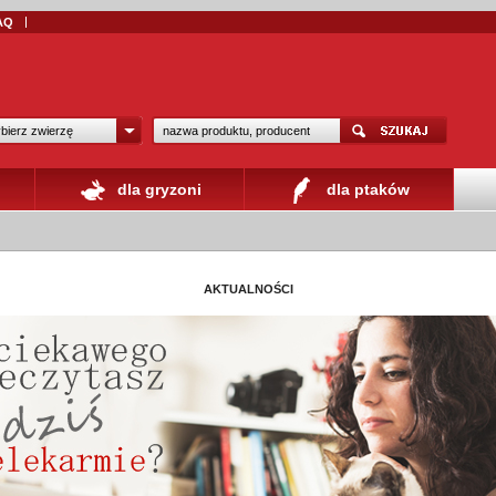
AQ
bierz zwierzę
dla gryzoni
dla ptaków
AKTUALNOŚCI