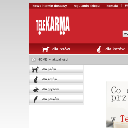
koszt i termin dostawy
regulamin sklepu
kontakt
F
wy
dla psów
dla kotów
HOME
»
aktualności
dla psów
dla kotów
dla gryzoni
dla ptaków