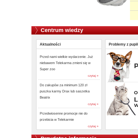
Centrum wiedzy
Aktualności
Problemy z pupi
Przed nami wielkie wydarzenie. Już
niebawem Telekarma zmieni się w
Super zoo
czytaj »
Do zakupów za minimum 120 zł
puszka karmy Drax lub saszetka
Beatrix
czytaj »
Przedwiosenne promocje nie do
przebicia w Telekarmie
czytaj »