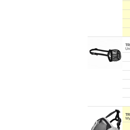
TR
Un
TR
Wy