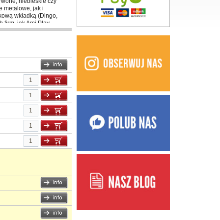
rwone, niebieskie czy
 metalowe, jak i
ikową wkładką (Dingo,
firm, jak Ami Play,
ścią.