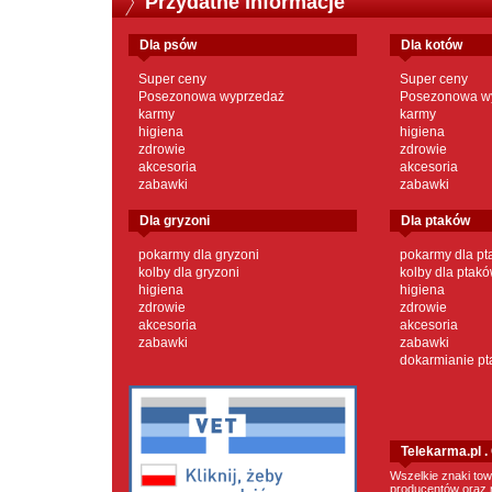
Przydatne informacje
dla psów
dla kotów
Super ceny
Super ceny
Posezonowa wyprzedaż
Posezonowa w
karmy
karmy
higiena
higiena
zdrowie
zdrowie
akcesoria
akcesoria
zabawki
zabawki
dla gryzoni
dla ptaków
pokarmy dla gryzoni
pokarmy dla p
kolby dla gryzoni
kolby dla ptak
higiena
higiena
zdrowie
zdrowie
akcesoria
akcesoria
zabawki
zabawki
dokarmianie p
Telekarma.pl 
Wszelkie znaki tow
producentów oraz 