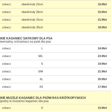
zobacz
obwód kufy 22cm
16.99zł
zobacz
obwód kufy 26cm
15.00zł
zobacz
obwód kufy 31cm
21.99zł
zobacz
obwód kufy 35cm
18.99zł
IXIE KAGANIEC SIATKOWY DLA PSA
iwersalny, ochraniacz na pysk dla psa
zobacz
L
24.99zł
zobacz
M/L
23.99zł
zobacz
S
19.99zł
zobacz
S/M
21.99zł
zobacz
XL
25.99zł
zobacz
XS
17.99zł
IXIE MUZZLE KAGANIEC DLA PSÓW RAS KRÓTKOPYSKICH
godny w noszeniu kaganiec dla psa
zobacz
S
15.99zł