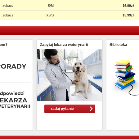
zobacz
S/M
16.99zł
zobacz
XS/S
15.99zł
lem?
Zapytaj lekarza weterynarii
Biblioteka
zadaj pytanie