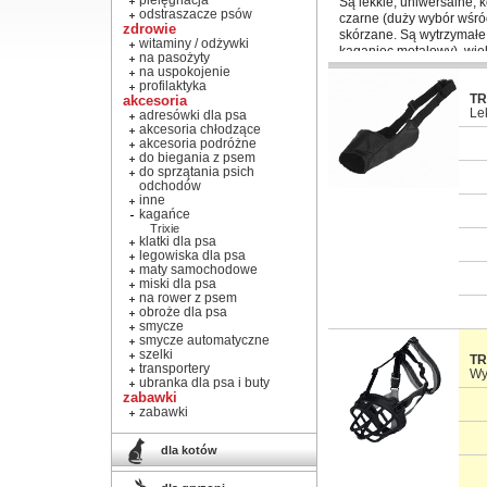
pielęgnacja
Są lekkie, uniwersalne,
odstraszacze psów
czarne (duży wybór wśród
zdrowie
skórzane. Są wytrzymałe
witaminy / odżywki
kaganiec metalowy), więk
na pasożyty
Chaba, Dingo, Riga i Tr
na uspokojenie
profilaktyka
TR
akcesoria
Le
adresówki dla psa
akcesoria chłodzące
akcesoria podróżne
do biegania z psem
do sprzątania psich
odchodów
inne
kagańce
Trixie
klatki dla psa
legowiska dla psa
maty samochodowe
miski dla psa
na rower z psem
obroże dla psa
smycze
smycze automatyczne
szelki
TR
transportery
Wy
ubranka dla psa i buty
zabawki
zabawki
dla kotów