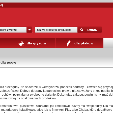
AQ
bierz zwierzę
dla gryzoni
dla ptaków
 dla psów
dukt niezbędny. Na spacerze, u weterynarza, podczas podróży – zawsze się przyda
pieczeństwo. Dobrze dobrany kaganiec jest prawie niezauważany przez pupila, bo
e ruchów i pozwala na swobodne ziajanie. Dokonując zakupu, powinniśmy znać dok
 rozmiarówką na opakowaniach produktów.
ateriałowe, plastikowe, skórzane, jak i metalowe. Każdy ma swoje plusy. Dla ma
ateriałowe i plastikowe, takie jak te firmy Ami Play albo Chaba, które dodatkowo 