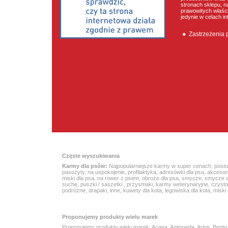
stronach sklepu, n
prawowitych właścic
jedynie w celach i
Zastrzeżenia
Częste wyszukiwania
Karmy dla psów:
Najpopularniejsze karmy w super cenach
,
pose
pasożyty
,
na uspokojenie
,
profilaktyka
,
adresówki dla psa
,
akcesor
miski dla psa
,
na rower z psem
,
obroże dla psa
,
smycze
,
smycze 
suche
,
puszki / saszetki
,
przysmaki
,
karmy weterynaryjne
,
czyst
podróżne
,
drapaki
,
inne
,
kuwety dla kota
,
legowiska dla kota
,
miski 
Proponujemy produkty wielu marek
Proponujemy produkty wielu marek:
Acana
, Animonda, Arion,
Bento