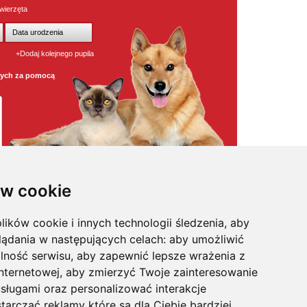
wierzęta
+Dodaj kolejnego pupila
wych za pomocą
w cookie
lików cookie i innych technologii śledzenia, aby
osmetyki
,
pielęgnacja
,
odstraszacze psów
,
witaminy / odżywki
,
na
kagańce
,
klatki dla psa
,
legowiska dla psa
,
maty samochodowe
,
lądania w następujących celach:
aby umożliwić
pularniejsze karmy w super cenach
,
posezonowa wyprzedaż
,
sożyty
,
na uspokojenie
,
profilaktyka
,
trawa i kocimiętka
,
akcesoria
lność serwisu
,
aby zapewnić lepsze wrażenia z
internetowej
,
aby zmierzyć Twoje zainteresowanie
sługami oraz personalizować interakcje
tarczać reklamy które są dla Ciebie bardziej
's, Felix, Gourmet, Happy Dog, Hills, IAMS, Kitekat, Mera Dog,