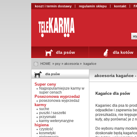
koszt i termin dostawy
regulamin sklepu
kontakt
F
wy
dla psów
dla kotów
HOME
» psy » akcesoria »
kagańce
dla psów
akcesoria kagańce -
Super ceny
Najpopularniejsze karmy w
super cenach
Kagańce dla psów
Posezonowa wyprzedaż
posezonowa wyprzedaż
karmy
Kaganiec dla psa to pro
suche
odpadków i zapewnia bez
puszki / saszetki
przeszkadza, nie krępuj
przysmaki
kufy, aby porównać je z
karmy weterynaryjne
higiena
Do wyboru mamy modele m
czystość
kosmetyki
doskonałe będą kagańce m