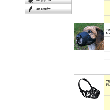
dla gryzoni
dla ptaków
TR
Ma
TR
Pl