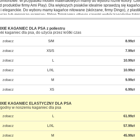
 komfortowe. W przypadku modeli materiałowych mamy do wyboru różne kolory: cze
 produktów firmy Ami Play). Dla większych psiaków idealnie sprawdzą się kagańce
 i eleganckie. Do wyboru mamy kagańce nitowane (skórzane, firmy Dingo), z plast
sze lub mniejsze rozmiary. Sklep Telekarma oferuje szeroki wybór kagańców takich 
ixie. Każdy z nich sprawi, że spacer z pupilem stanie się prawdziwą przyjemno
IXIE KAGANIEC DLA PSA z poliestru
kki kaganiec dla psa, do użycia przez krótki czas
zobacz
S/M
8.99zł
zobacz
XS/S
7.99zł
zobacz
L
10.99zł
zobacz
L/XL
10.99zł
zobacz
M
9.99zł
zobacz
XS
6.99zł
IXIE KAGANIEC ELASTYCZNY DLA PSA
godny w noszeniu kaganiec dla psa
zobacz
L
61.99zł
zobacz
L/XL
57.99zł
zobacz
M
45.99zł