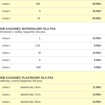
zobacz
M/L
54.99zł
zobacz
S
42.99zł
zobacz
XL
60.99zł
IXIE KAGANIEC MATERIAŁOWY DLA PSA
teriałowy z siatką, kaganiec dla psa
zobacz
L
10.99zł
zobacz
L/XL
9.99zł
zobacz
M
10.99zł
zobacz
S
8.99zł
zobacz
S/M
9.99zł
IXIE KAGANIEC PLASTIKOWY DLA PSA
astikowy, czarny kaganiec dla psa
zobacz
obwód kufy 14cm
11.99zł
zobacz
obwód kufy 17cm
13.99zł
zobacz
obwód kufy 20cm
14.99zł