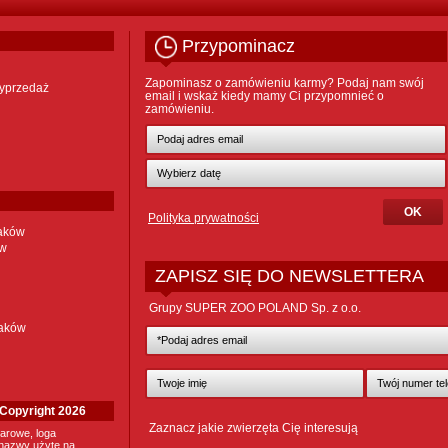
Przypominacz
Zapominasz o zamówieniu karmy? Podaj nam swój
yprzedaż
email i wskaż kiedy mamy Ci przypomnieć o
zamówieniu.
Polityka prywatności
taków
ów
ZAPISZ SIĘ DO NEWSLETTERA
Grupy SUPER ZOO POLAND Sp. z o.o.
taków
. Copyright 2026
Zaznacz jakie zwierzęta Cię interesują
arowe, loga
nazwy użyte na