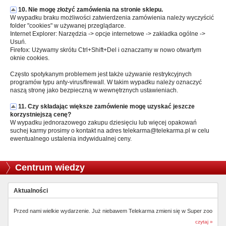
10. Nie mogę złożyć zamówienia na stronie sklepu.
W wypadku braku możliwości zatwierdzenia zamówienia należy wyczyścić
folder "cookies" w używanej przeglądarce.
Internet Explorer: Narzędzia -> opcje internetowe -> zakładka ogólne ->
Usuń.
Firefox: Używamy skrótu Ctrl+Shift+Del i oznaczamy w nowo otwartym
oknie cookies.
Często spotykanym problemem jest także używanie restrykcyjnych
programów typu anty-virus/firewall. W takim wypadku należy oznaczyć
naszą stronę jako bezpieczną w wewnętrznych ustawieniach.
11. Czy składając większe zamówienie mogę uzyskać jeszcze
korzystniejszą cenę?
W wypadku jednorazowego zakupu dziesięciu lub więcej opakowań
suchej karmy prosimy o kontakt na adres telekarma@telekarma.pl w celu
ewentualnego ustalenia indywidualnej ceny.
Centrum wiedzy
Aktualności
Przed nami wielkie wydarzenie. Już niebawem Telekarma zmieni się w Super zoo
czytaj »