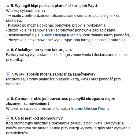
5. Wystąpił błąd podczas płatności kartą lub PayU.
W takiej sytuacji można:
- w mailu z potwierdzeniem złożenia zamówienia znajduje się link do
płatności.
Klikając go można dokonać ponownej próby jej wykonania.
- złożyć kolejne zamówienie i spróbować ponownie zapłacić kartą,
- skontaktować się z
Biurem Obsługi Klienta
w celu zmiany formy płatności,
- złożyć kolejne zamówienie wybierając inną formę płatności (pobranie).
6. Chciałbym otrzymać fakturę vat.
Faktury vat są wystawiane do każdego zamówienia i dostarczane razem z
przesyłką.
7. W jaki sposób można zapłacić za zamówienie?
Możliwe są 3 formy płatności: płatność kartą, PayU oraz płatność przy
odbiorze..
8. Co mam zrobić jeśli zawartość przesyłki nie zgadza się ze
złożonym zamówieniem?
W takim przypadku prosimy o kontakt z
Biurem Obsługi Klienta
.
9. Co to jest kod promocyjny?
Kod promocyjny umożliwia dokonanie zakupu z bonifikatą. Dystrybucja
kodów odbywa się nieregularnie przy okazji wystaw, targów oraz wysyłania
newsletterów.