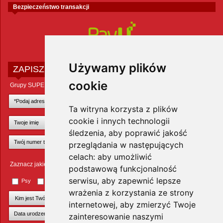
Bezpieczeństwo transakcji
Używamy plików
ZAPISZ SIĘ DO NEWSLETTERA
cookie
Grupy SUPER ZOO POLAND Sp. z o.o.
Ta witryna korzysta z plików
cookie i innych technologii
śledzenia, aby poprawić jakość
przeglądania w następujących
celach:
aby umożliwić
Zaznacz jakie zwierzęta Cię interesują
podstawową funkcjonalność
serwisu
,
aby zapewnić lepsze
Psy
Koty
Małe ssaki
Ptaki
Inne zwierzęta
wrażenia z korzystania ze strony
internetowej
,
aby zmierzyć Twoje
zainteresowanie naszymi