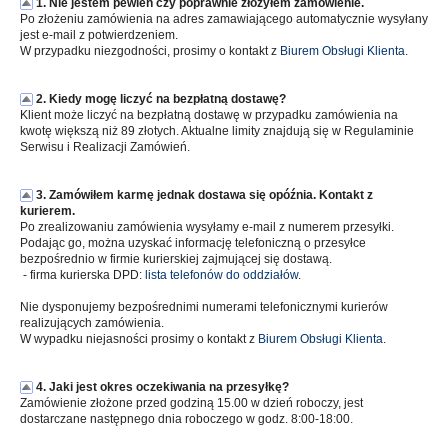
1. Nie jestem pewien czy poprawnie złożyłem zamówienie.
Po złożeniu zamówienia na adres zamawiającego automatycznie wysyłany
jest e-mail z potwierdzeniem.
W przypadku niezgodności, prosimy o kontakt z
Biurem Obsługi Klienta
.
2. Kiedy mogę liczyć na bezpłatną dostawę?
Klient może liczyć na bezpłatną dostawę w przypadku zamówienia na
kwotę większą niż 89 złotych. Aktualne limity znajdują się w Regulaminie
Serwisu i Realizacji Zamówień.
3. Zamówiłem karmę jednak dostawa się opóźnia. Kontakt z
kurierem.
Po zrealizowaniu zamówienia wysyłamy e-mail z numerem przesyłki.
Podając go, można uzyskać informację telefoniczną o przesyłce
bezpośrednio w firmie kurierskiej zajmującej się dostawą.
- firma kurierska DPD:
lista telefonów do oddziałów
.
Nie dysponujemy bezpośrednimi numerami telefonicznymi kurierów
realizujących zamówienia.
W wypadku niejasności prosimy o kontakt z
Biurem Obsługi Klienta
.
4. Jaki jest okres oczekiwania na przesyłkę?
Zamówienie złożone przed godziną 15.00 w dzień roboczy, jest
dostarczane następnego dnia roboczego w godz. 8:00-18:00.