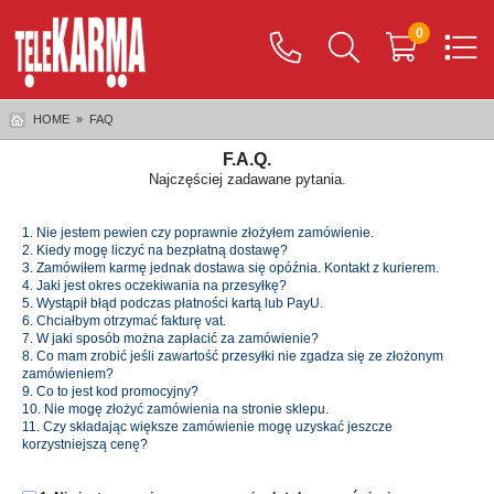
0
HOME
»
FAQ
F.A.Q.
Najczęściej zadawane pytania.
1. Nie jestem pewien czy poprawnie złożyłem zamówienie.
2. Kiedy mogę liczyć na bezpłatną dostawę?
3. Zamówiłem karmę jednak dostawa się opóźnia. Kontakt z kurierem.
4. Jaki jest okres oczekiwania na przesyłkę?
5. Wystąpił błąd podczas płatności kartą lub PayU.
6. Chciałbym otrzymać fakturę vat.
7. W jaki sposób można zapłacić za zamówienie?
8. Co mam zrobić jeśli zawartość przesyłki nie zgadza się ze złożonym
zamówieniem?
9. Co to jest kod promocyjny?
10. Nie mogę złożyć zamówienia na stronie sklepu.
11. Czy składając większe zamówienie mogę uzyskać jeszcze
korzystniejszą cenę?