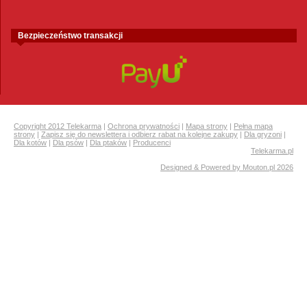
Bezpieczeństwo transakcji
Copyright 2012 Telekarma
|
Ochrona prywatności
|
Mapa strony
|
Pełna mapa
strony
|
Zapisz się do newslettera i odbierz rabat na kolejne zakupy
|
Dla gryzoni
|
Dla kotów
|
Dla psów
|
Dla ptaków
|
Producenci
Telekarma.pl
Designed & Powered by Mouton.pl 2026