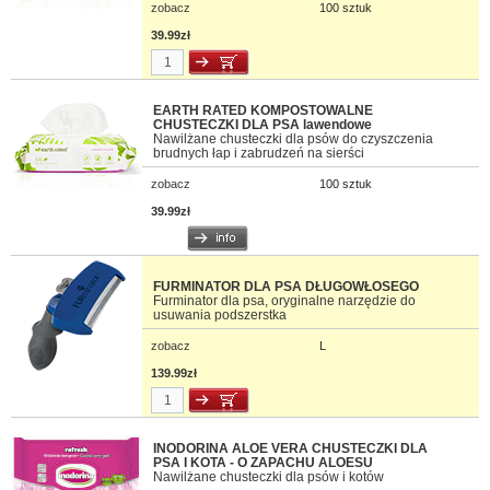
zobacz
100 sztuk
39.99zł
EARTH RATED KOMPOSTOWALNE
CHUSTECZKI DLA PSA lawendowe
Nawilżane chusteczki dla psów do czyszczenia
brudnych łap i zabrudzeń na sierści
zobacz
100 sztuk
39.99zł
FURMINATOR DLA PSA DŁUGOWŁOSEGO
Furminator dla psa, oryginalne narzędzie do
usuwania podszerstka
zobacz
L
139.99zł
INODORINA ALOE VERA CHUSTECZKI DLA
PSA I KOTA - O ZAPACHU ALOESU
Nawilżane chusteczki dla psów i kotów