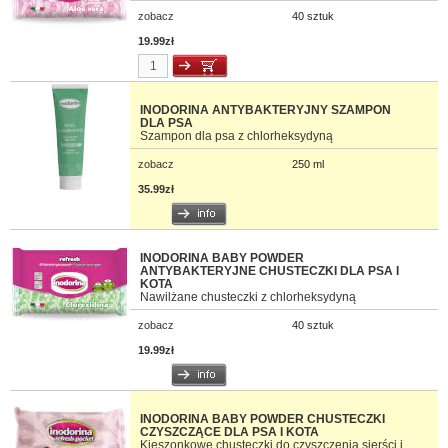
zobacz
40 sztuk
19.99zł
INODORINA ANTYBAKTERYJNY SZAMPON
DLA PSA
Szampon dla psa z chlorheksydyną
zobacz
250 ml
35.99zł
INODORINA BABY POWDER
ANTYBAKTERYJNE CHUSTECZKI DLA PSA I
KOTA
Nawilżane chusteczki z chlorheksydyną
zobacz
40 sztuk
19.99zł
INODORINA BABY POWDER CHUSTECZKI
CZYSZCZĄCE DLA PSA I KOTA
Kieszonkowe chusteczki do czyszczenia sierści i