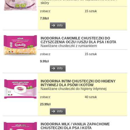
skóry
zobacz
15 sztuk
7.59zł
INODORINA CAMOMILE CHUSTECZKI DO
CZYSZCZENIA OCZU I USZU DLA PSA I KOTA
Nawilżane chusteczki z rumiankiem
zobacz
15 sztuk
9.99zł
INODORINA INTIM CHUSTECZKI DO HIGIENY
INTYMNEJ DLA PSÓW I KOTÓW
Nawilżane chusteczki do higieny intymnej
zobacz
40 sztuk
23.99zł
INODORINA MILK / VANILIA ZAPACHOWE
CHUSTECZKI DLA PSA I KOTA