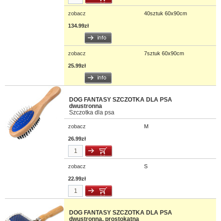
zobacz
40sztuk 60x90cm
134.99zł
zobacz
7sztuk 60x90cm
25.99zł
DOG FANTASY SZCZOTKA DLA PSA
dwustronna
Szczotka dla psa
zobacz
M
26.99zł
zobacz
S
22.99zł
DOG FANTASY SZCZOTKA DLA PSA
dwustronna, prostokątna