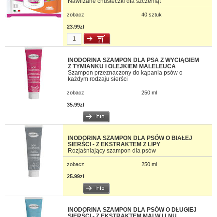
Nawilżane chusteczki dla szczeniąt
zobacz
40 sztuk
23.99zł
INODORINA SZAMPON DLA PSA Z WYCIĄGIEM
Z TYMIANKU I OLEJKIEM MALELEUCA
Szampon przeznaczony do kąpania psów o
każdym rodzaju sierści
zobacz
250 ml
35.99zł
INODORINA SZAMPON DLA PSÓW O BIAŁEJ
SIERŚCI - Z EKSTRAKTEM Z LIPY
Rozjaśniający szampon dla psów
zobacz
250 ml
25.99zł
INODORINA SZAMPON DLA PSÓW O DŁUGIEJ
SIERŚCI - Z EKSTRAKTEM MALW I LNU