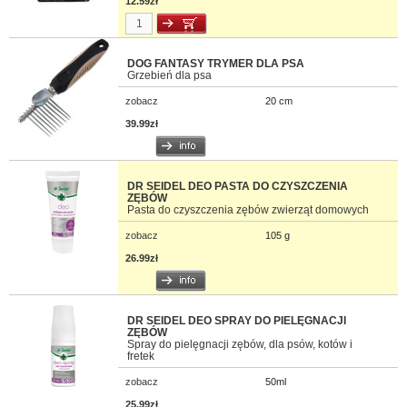
12.59zł
DOG FANTASY TRYMER DLA PSA
Grzebień dla psa
zobacz
20 cm
39.99zł
DR SEIDEL DEO PASTA DO CZYSZCZENIA
ZĘBÓW
Pasta do czyszczenia zębów zwierząt domowych
zobacz
105 g
26.99zł
DR SEIDEL DEO SPRAY DO PIELĘGNACJI
ZĘBÓW
Spray do pielęgnacji zębów, dla psów, kotów i
fretek
zobacz
50ml
25.99zł