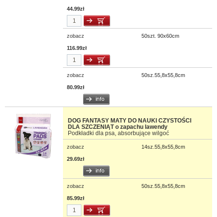
44.99zł
zobacz
50szt. 90x60cm
116.99zł
zobacz
50sz.55,8x55,8cm
80.99zł
DOG FANTASY MATY DO NAUKI CZYSTOŚCI
DLA SZCZENIĄT o zapachu lawendy
Podkładki dla psa, absorbujące wilgoć
zobacz
14sz.55,8x55,8cm
29.69zł
zobacz
50sz.55,8x55,8cm
85.99zł