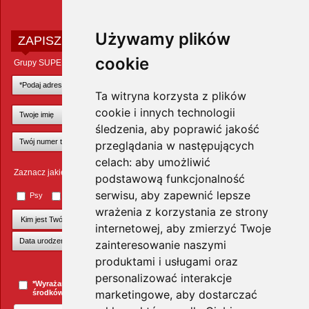
Używamy plików
ZAPISZ SIĘ DO NEWSLETTERA
cookie
Grupy SUPER ZOO POLAND Sp. z o.o.
Ta witryna korzysta z plików
cookie i innych technologii
śledzenia, aby poprawić jakość
przeglądania w następujących
celach:
aby umożliwić
Zaznacz jakie zwierzęta Cię interesują
podstawową funkcjonalność
serwisu
,
aby zapewnić lepsze
Psy
Koty
Małe ssaki
Ptaki
Inne zwierzęta
wrażenia z korzystania ze strony
internetowej
,
aby zmierzyć Twoje
zainteresowanie naszymi
produktami i usługami oraz
+Dodaj kolejnego pupila
personalizować interakcje
*Wyrażam zgodę na przesyłanie informacji handlowych za pomocą
marketingowe
,
aby dostarczać
środków komunikacji elektronicznej.
więcej »