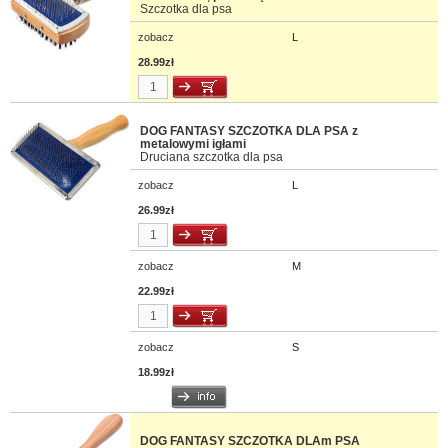
Szczotka dla psa
zobacz
L
28.99zł
DOG FANTASY SZCZOTKA DLA PSA z
metalowymi igłami
Druciana szczotka dla psa
zobacz
L
26.99zł
zobacz
M
22.99zł
zobacz
S
18.99zł
DOG FANTASY SZCZOTKA DLAm PSA