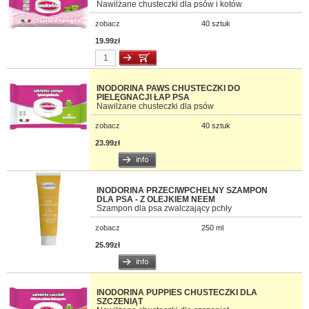
Nawilżane chusteczki dla psów i kotów
zobacz
40 sztuk
19.99zł
INODORINA PAWS CHUSTECZKI DO
PIELĘGNACJI ŁAP PSA
Nawilżane chusteczki dla psów
zobacz
40 sztuk
23.99zł
INODORINA PRZECIWPCHELNY SZAMPON
DLA PSA - Z OLEJKIEM NEEM
Szampon dla psa zwalczający pchły
zobacz
250 ml
25.99zł
INODORINA PUPPIES CHUSTECZKI DLA
SZCZENIĄT