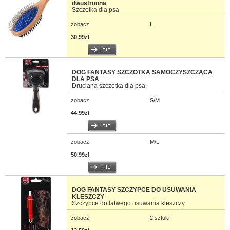
dwustronna
Szczotka dla psa
zobacz
L
30.99zł
DOG FANTASY SZCZOTKA SAMOCZYSZCZĄCA
DLA PSA
Druciana szczotka dla psa
zobacz
S/M
44.99zł
zobacz
M/L
50.99zł
DOG FANTASY SZCZYPCE DO USUWANIA
KLESZCZY
Szczypce do łatwego usuwania kleszczy
zobacz
2 sztuki