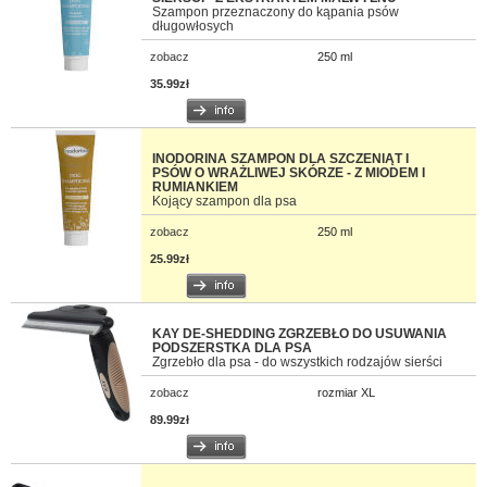
Szampon przeznaczony do kąpania psów
długowłosych
zobacz
250 ml
35.99zł
INODORINA SZAMPON DLA SZCZENIĄT I
PSÓW O WRAŻLIWEJ SKÓRZE - Z MIODEM I
RUMIANKIEM
Kojący szampon dla psa
zobacz
250 ml
25.99zł
KAY DE-SHEDDING ZGRZEBŁO DO USUWANIA
PODSZERSTKA DLA PSA
Zgrzebło dla psa - do wszystkich rodzajów sierści
zobacz
rozmiar XL
89.99zł