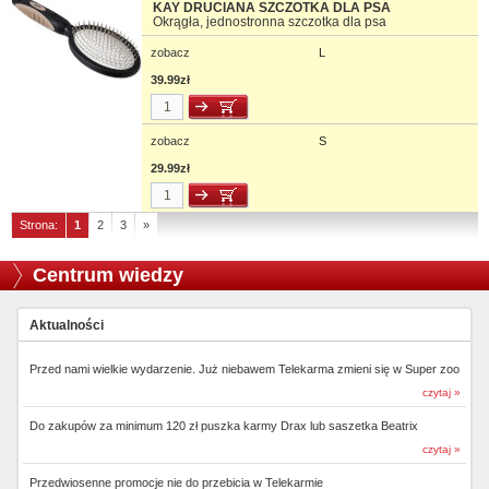
KAY DRUCIANA SZCZOTKA DLA PSA
Okrągła, jednostronna szczotka dla psa
zobacz
L
39.99zł
zobacz
S
29.99zł
Strona:
1
2
3
»
Centrum wiedzy
Aktualności
Przed nami wielkie wydarzenie. Już niebawem Telekarma zmieni się w Super zoo
czytaj »
Do zakupów za minimum 120 zł puszka karmy Drax lub saszetka Beatrix
czytaj »
Przedwiosenne promocje nie do przebicia w Telekarmie