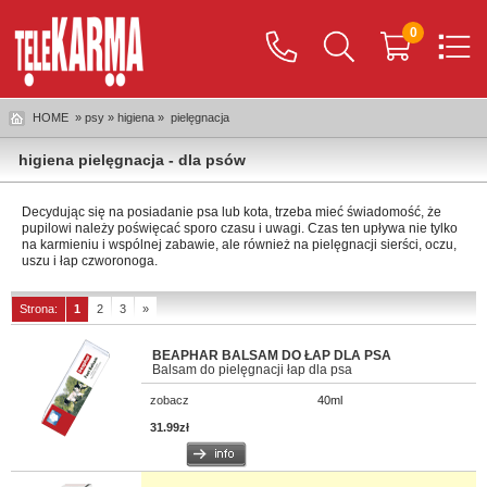
0
HOME
» psy » higiena »
pielęgnacja
higiena pielęgnacja - dla psów
Decydując się na posiadanie psa lub kota, trzeba mieć świadomość, że
pupilowi należy poświęcać sporo czasu i uwagi. Czas ten upływa nie tylko
na karmieniu i wspólnej zabawie, ale również na pielęgnacji sierści, oczu,
uszu i łap czworonoga.
Pielęgnacja sierści psa i kota
Strona:
1
2
3
»
Regularnego wyczesywania wymagają nie tylko psy i koty długowłose,
choć te bez wątpienia potrzebują nawiększej staranności w tym zakresie.
BEAPHAR BALSAM DO ŁAP DLA PSA
Również krótka sierść będzie wdzięczna za czesanie, bo zabieg ten
Balsam do pielęgnacji łap dla psa
pobudza krążenie i sprawia, że okrywa włosowa jest gładka i lśniąca.
Codzienne wyczesywanie jest niezbędne szczególnie w okresie linienia.
zobacz
40ml
Rodzaj używanego narzędzia dopasować należy do typu i długości sierści
31.99zł
pupila. W ofercie sklepu Telekarma znajdują się m.in. grzebienie, szczotki
drewniane, szczotki plastikowe, szczotki kauczukowe, zgrzebła
zapobiegające kołtunieniu,
gumowe rękawice do wyczesywania i
masażu
. Są to produkty takich znanych firm jak
Trixie
,
Zolux
,
Riga
czy