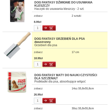
DOG FANTASY DŹWIGNIE DO USUWANIA
KLESZCZY
Haczyki do usuwania kleszczy - 2 szt.
zobacz
2 sztuki
8.99zł
DOG FANTASY GRZEBIEŃ DLA PSA
dwustronny
Grzebień dla psa
zobacz
17 cm
18.99zł
DOG FANTASY MATY DO NAUKI CZYSTOŚCI
DLA SZCZENIĄT
Podkładki dla psa, absorbujące wilgoć
zobacz
14sz.55,8x55,8cm
26.99zł
zobacz
30sz.55,8x55,8cm