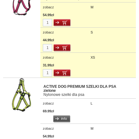
zobacz
M
54.99zł
zobacz
S
44.99zł
zobacz
XS
31.99zł
ACTIVE DOG PREMIUM SZELKI DLA PSA
zielone
Nylonowe szelki dla psa
zobacz
L
69.99zł
zobacz
M
54.99zł