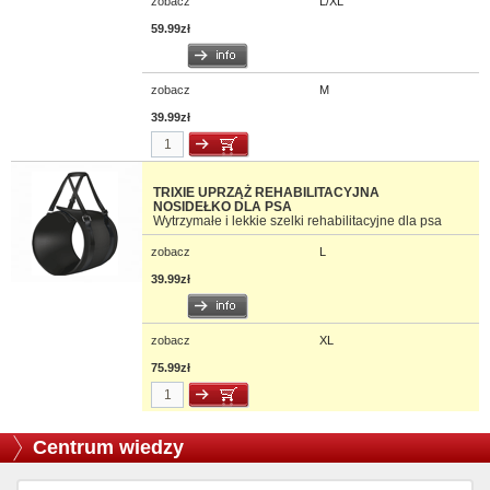
zobacz
L/XL
59.99zł
zobacz
M
39.99zł
TRIXIE UPRZĄŻ REHABILITACYJNA
NOSIDEŁKO DLA PSA
Wytrzymałe i lekkie szelki rehabilitacyjne dla psa
zobacz
L
39.99zł
zobacz
XL
75.99zł
Centrum wiedzy