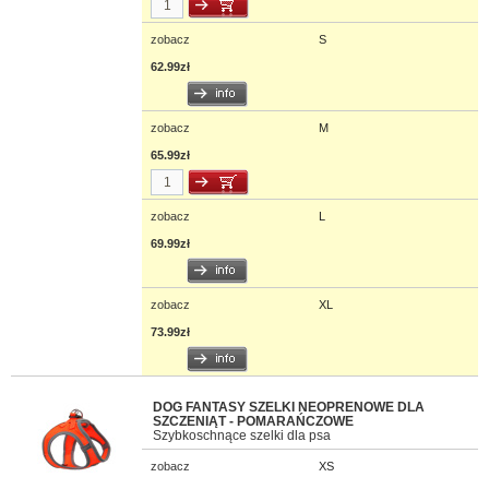
zobacz
S
62.99zł
zobacz
M
65.99zł
zobacz
L
69.99zł
zobacz
XL
73.99zł
DOG FANTASY SZELKI NEOPRENOWE DLA
SZCZENIĄT - POMARAŃCZOWE
Szybkoschnące szelki dla psa
zobacz
XS