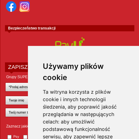
Bezpieczeństwo transakcji
Używamy plików
ZAPISZ SIĘ DO NEWSLETTERA
cookie
Grupy SUPER ZOO POLAND Sp. z o.o.
Ta witryna korzysta z plików
cookie i innych technologii
śledzenia, aby poprawić jakość
przeglądania w następujących
celach:
aby umożliwić
Zaznacz jakie zwierzęta Cię interesują
podstawową funkcjonalność
serwisu
,
aby zapewnić lepsze
Psy
Koty
Małe ssaki
Ptaki
Inne zwierzęta