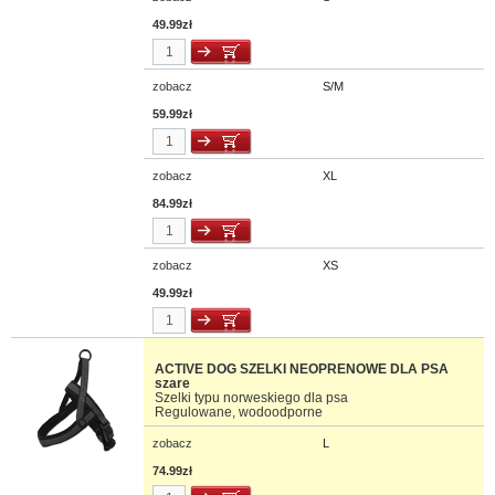
49.99zł
zobacz
S/M
59.99zł
zobacz
XL
84.99zł
zobacz
XS
49.99zł
ACTIVE DOG SZELKI NEOPRENOWE DLA PSA
szare
Szelki typu norweskiego dla psa
Regulowane, wodoodporne
zobacz
L
74.99zł