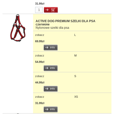
31.99zł
ACTIVE DOG PREMIUM SZELKI DLA PSA
czerwone
Nylonowe szelki dla psa
zobacz
L
69.99zł
zobacz
M
54.99zł
zobacz
S
44.99zł
zobacz
XS
31.99zł