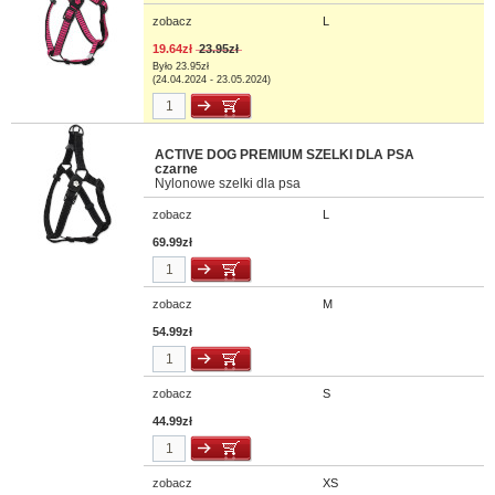
zobacz
L
19.64zł
23.95zł
Było 23.95zł
(24.04.2024 - 23.05.2024)
ACTIVE DOG PREMIUM SZELKI DLA PSA
czarne
Nylonowe szelki dla psa
zobacz
L
69.99zł
zobacz
M
54.99zł
zobacz
S
44.99zł
zobacz
XS