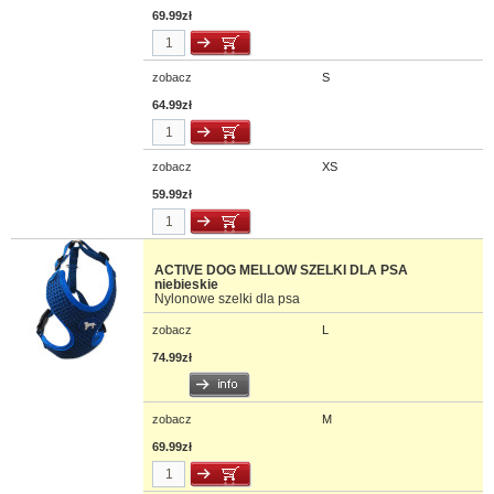
specjalne
szelki dla psów rasy york
. Z kolei Ferplast Daytona oferuje
69.99zł
produkty z nylonu, w rozmiarach aż do XL, wygodne i praktyczne Mamy też
szelki regulowane
, wykonane z polipropylenowej taśmy, również w wersji
guard (mocno zabudowanej). Zolux Mac Leather to skórzane, odporne i
bardzo wygodne regulowane szelki, a Zolux Envy Hula oraz Cushion
zobacz
S
oferują szeroki wybór kolorów, zarówno tych bardziej podstawowych, jak i
64.99zł
delikatnie pastelowych. Trixie Modern Art występują z kolei w soczystych
odcieniach wiosennej trawy. Warto również pomyśleć o szelkach -
pasach
bezpieczeństwa dla psa
niezbędnych w trakcie podróży samochodem
(firmy Zolux i Trixie).
zobacz
XS
59.99zł
ACTIVE DOG MELLOW SZELKI DLA PSA
niebieskie
Nylonowe szelki dla psa
zobacz
L
74.99zł
zobacz
M
69.99zł