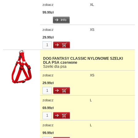
zobacz
XL
99.99zł
zobacz
XS
29.99zł
DOG FANTASY CLASSIC NYLONOWE SZELKI
DLA PSA czerwone
Szelki dla psa
zobacz
XS
29.99zł
zobacz
L
69.99zł
zobacz
L
99.99zł