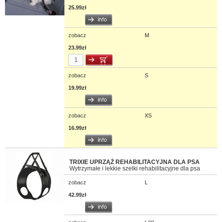
25.99zł
zobacz
M
23.99zł
zobacz
S
19.99zł
zobacz
XS
16.99zł
TRIXIE UPRZĄŻ REHABILITACYJNA DLA PSA
Wytrzymałe i lekkie szelki rehabilitacyjne dla psa
zobacz
L
42.99zł