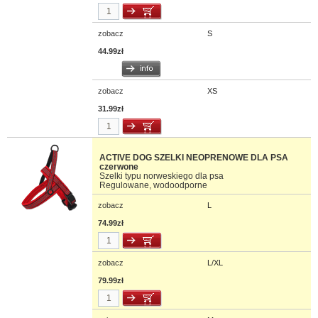
zobacz
S
44.99zł
zobacz
XS
31.99zł
ACTIVE DOG SZELKI NEOPRENOWE DLA PSA
czerwone
Szelki typu norweskiego dla psa
Regulowane, wodoodporne
zobacz
L
74.99zł
zobacz
L/XL
79.99zł