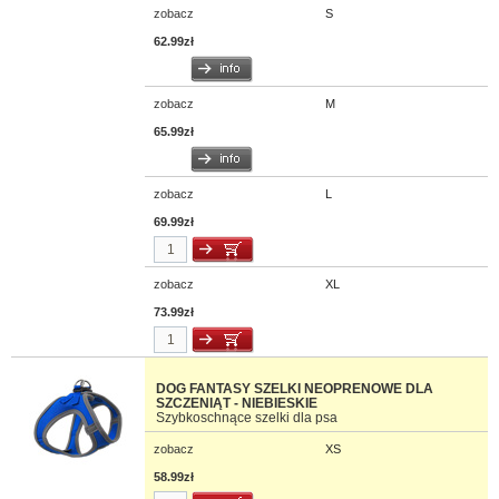
zobacz
S
62.99zł
zobacz
M
65.99zł
zobacz
L
69.99zł
zobacz
XL
73.99zł
DOG FANTASY SZELKI NEOPRENOWE DLA
SZCZENIĄT - NIEBIESKIE
Szybkoschnące szelki dla psa
zobacz
XS
58.99zł