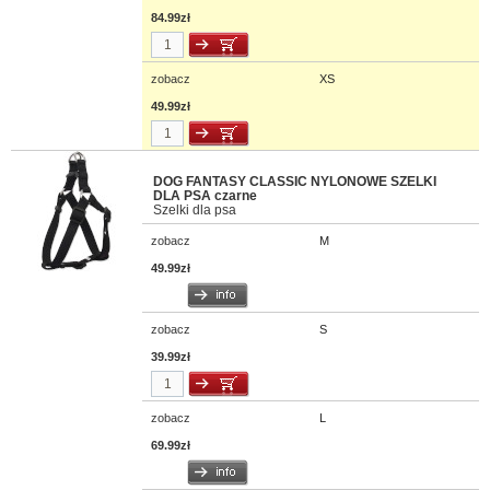
84.99zł
zobacz
XS
49.99zł
DOG FANTASY CLASSIC NYLONOWE SZELKI
DLA PSA czarne
Szelki dla psa
zobacz
M
49.99zł
zobacz
S
39.99zł
zobacz
L
69.99zł