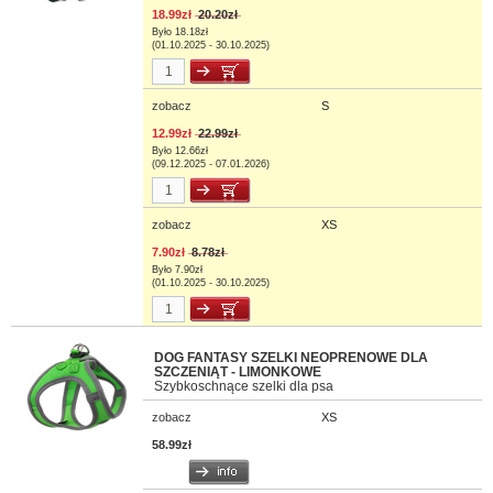
18.99zł
20.20zł
Było 18.18zł
(01.10.2025 - 30.10.2025)
zobacz
S
12.99zł
22.99zł
Było 12.66zł
(09.12.2025 - 07.01.2026)
zobacz
XS
7.90zł
8.78zł
Było 7.90zł
(01.10.2025 - 30.10.2025)
DOG FANTASY SZELKI NEOPRENOWE DLA
SZCZENIĄT - LIMONKOWE
Szybkoschnące szelki dla psa
zobacz
XS
58.99zł