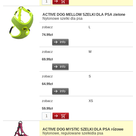
ACTIVE DOG MELLOW SZELKI DLA PSA zielone
Nylonowe szelki dla psa
zobacz
L
74.99zł
zobacz
M
69.99zł
zobacz
S
64.99zł
zobacz
XS
59.99zł
ACTIVE DOG MYSTIC SZELKI DLA PSA różowe
Nylonowe, regulowane szelkidla psa