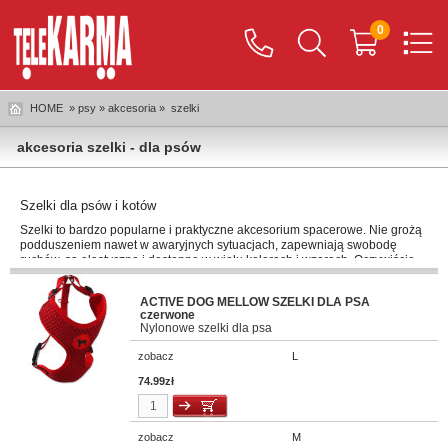
0
HOME
» psy » akcesoria »
szelki
akcesoria szelki - dla psów
Szelki dla psów i kotów
Szelki to bardzo popularne i praktyczne akcesorium spacerowe. Nie grożą
podduszeniem nawet w awaryjnych sytuacjach, zapewniają swobodę
ruchów, są elastyczne i dostępne w wielu kolorach i wzorach. Oczywiście
należy je odpowiednio dopasować, aby nie były ani za małe, ani za duże.
Dobrze dobrane szelki idealne przylegają do ciała pupila i nigdzie się nie
ACTIVE DOG MELLOW SZELKI DLA PSA
ciągną. Pamiętajmy, aby doczepić do nich adresówkę.
czerwone
Nylonowe szelki dla psa
W Telekarmie mamy bardzo szeroki wybór
szelek dla psów i kotów
różnych producentów. Szelki Ami Play są przeznaczone dla różnej
zobacz
L
wielkości psów, zarówno dla małych, dużych i średnich zwierzaków.
Występują one w różnych kolorach i wymiarach. Charakteryzują się tym, że
74.99zł
ma dodatkowo wszyte specjalne elementy odblaskowe, dzięki czemu
ulubieniec będzie widoczny nawet po zmroku. Chaba szelki materiałowe
Lux dostaniemy w szerokim wyborze rozmiarów, od XS aż do L. Firma
zobacz
M
Dingo proponuje szelki Strong w trzech wersjach kolorystycznych oraz