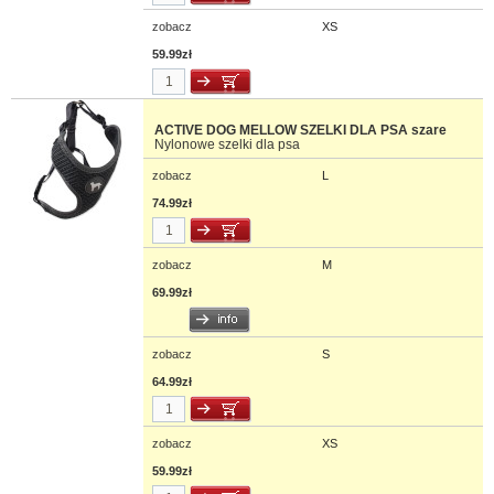
zobacz
XS
59.99zł
ACTIVE DOG MELLOW SZELKI DLA PSA szare
Nylonowe szelki dla psa
zobacz
L
74.99zł
zobacz
M
69.99zł
zobacz
S
64.99zł
zobacz
XS
59.99zł