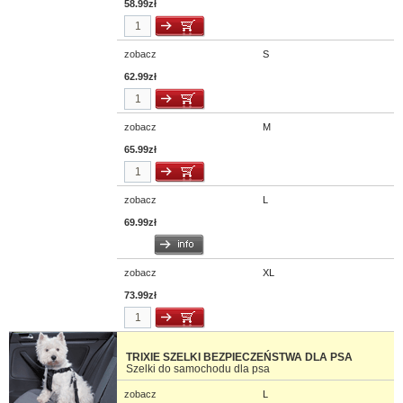
58.99zł
zobacz
S
62.99zł
zobacz
M
65.99zł
zobacz
L
69.99zł
zobacz
XL
73.99zł
TRIXIE SZELKI BEZPIECZEŃSTWA DLA PSA
Szelki do samochodu dla psa
zobacz
L