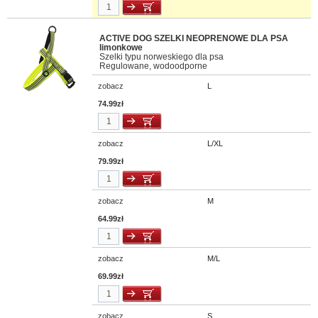
ACTIVE DOG SZELKI NEOPRENOWE DLA PSA
limonkowe
Szelki typu norweskiego dla psa
Regulowane, wodoodporne
zobacz
L
74.99zł
zobacz
L/XL
79.99zł
zobacz
M
64.99zł
zobacz
M/L
69.99zł
zobacz
S