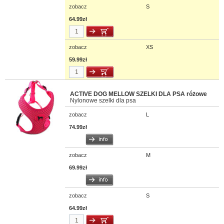
zobacz
S
64.99zł
zobacz
XS
59.99zł
ACTIVE DOG MELLOW SZELKI DLA PSA różowe
Nylonowe szelki dla psa
zobacz
L
74.99zł
zobacz
M
69.99zł
zobacz
S
64.99zł