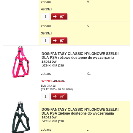
zobacz
M
49.99zł
zobacz
S
39.99zł
DOG FANTASY CLASSIC NYLONOWE SZELKI
DLA PSA różowe dostępne do wyczerpania
zapasów
Szelki dla psa
zobacz
XL
32.99zł
49.99zł
Było 34.41zł
(09.12.2025 - 07.01.2026)
DOG FANTASY CLASSIC NYLONOWE SZELKI
DLA PSA zielone dostępne do wyczerpania
zapasów
Szelki dla psa
zobacz
L