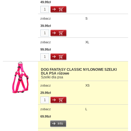
49.99zł
zobacz
S
39.99zł
zobacz
XL
99.99zł
DOG FANTASY CLASSIC NYLONOWE SZELKI
DLA PSA różowe
Szelki dla psa
zobacz
XS
29.99zł
zobacz
L
69.99zł