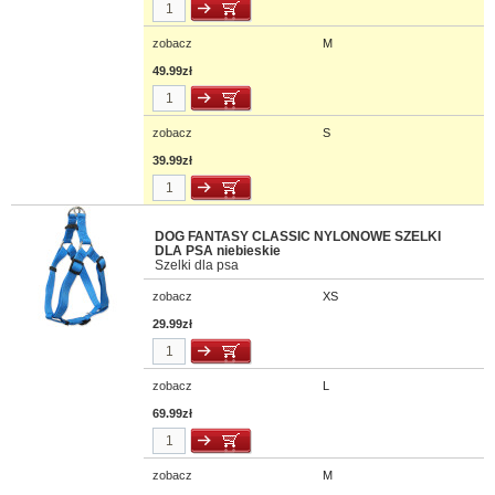
zobacz
M
49.99zł
zobacz
S
39.99zł
DOG FANTASY CLASSIC NYLONOWE SZELKI
DLA PSA niebieskie
Szelki dla psa
zobacz
XS
29.99zł
zobacz
L
69.99zł
zobacz
M