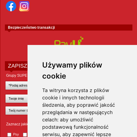
Bezpieczeństwo transakcji
Używamy plików
ZAPISZ SIĘ DO NEWSLETTERA
cookie
Grupy SUPER ZOO POLAND Sp. z o.o.
Ta witryna korzysta z plików
cookie i innych technologii
śledzenia, aby poprawić jakość
przeglądania w następujących
celach:
aby umożliwić
Zaznacz jakie zwierzęta Cię interesują
podstawową funkcjonalność
serwisu
,
aby zapewnić lepsze
Psy
Koty
Małe ssaki
Ptaki
Inne zwierzęta