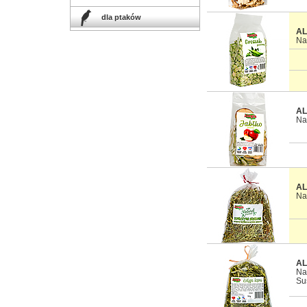
dla ptaków
AL
Na
AL
Na
AL
Na
AL
Na
Su