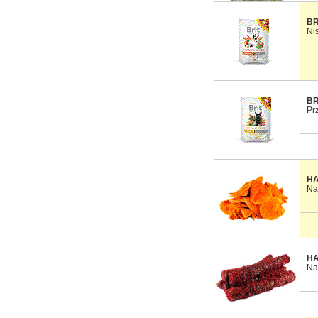
BR
Ni
BR
Pr
HA
Na
HA
Na