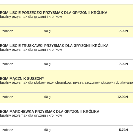
EGIA LIŚCIE PORZECZKI PRZYSMAK DLA GRYZONI I KRÓLIKA
turalny przysmak dla gryzoni i królików
zobacz
90 g
7.99zł
EGIA LIŚCIE TRUSKAWKI PRZYSMAK DLA GRYZONI I KRÓLIKA
turalny przysmak dla gryzoni i królików
zobacz
90 g
7.99zł
EGIA MĄCZNIK SUSZONY
turalny przysmak dla ptaków, jeży, chomików, myszy, szczurów, płazów, ryb akwar
zobacz
60 g
12.99zł
EGIA MARCHEWKA PRZYSMAK DLA GRYZONI I KRÓLIKA
turalny przysmak dla gryzoni i królików
zobacz
60 g
5.79zł