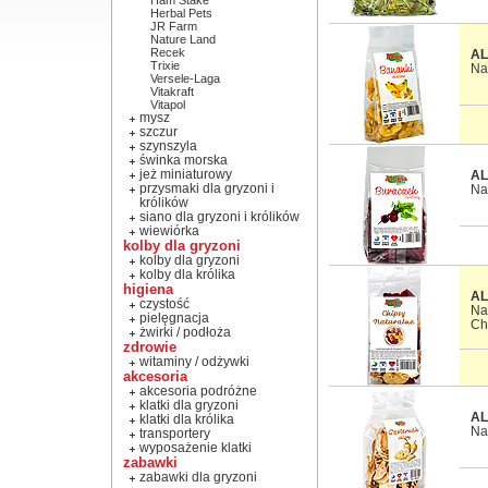
Ham Stake
Herbal Pets
JR Farm
Nature Land
Recek
AL
Trixie
Na
Versele-Laga
Vitakraft
Vitapol
mysz
szczur
szynszyla
świnka morska
jeż miniaturowy
AL
przysmaki dla gryzoni i
Na
królików
siano dla gryzoni i królików
wiewiórka
kolby dla gryzoni
kolby dla gryzoni
kolby dla królika
higiena
AL
czystość
Na
pielęgnacja
Ch
żwirki / podłoża
zdrowie
witaminy / odżywki
akcesoria
akcesoria podróżne
klatki dla gryzoni
AL
klatki dla królika
Na
transportery
wyposażenie klatki
zabawki
zabawki dla gryzoni