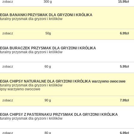
zobacz
300 g
15.99zł
EGIA BANANKI PRZYSMAK DLA GRYZONI I KRÓLIKA
turalny przysmak dla gryzoni i królików
zobacz
50g
6.99zł
EGIA BURACZEK PRZYSMAK DLA GRYZONI I KRÓLIKA
turalny przysmak dla gryzoni i królików
zobacz
60 g
5.99zł
EGIA CHIPSY NATURALNE DLA GRYZONI I KRÓLIKA warzywno owocowe
turalny przysmak dla gryzoni i królików
ipsy warzywno owocowe
zobacz
90 g
7.99zł
EGIA CHIPSY Z PASTERNAKU PRZYSMAK DLA GRYZONI I KRÓLIKA
turalny przysmak dla gryzoni i królików
zobacz
80 g
6.99zł