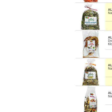
AL
Na
AL
Do
Kł
AL
Na
AL
Na