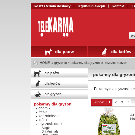
koszt i termin dostawy
regulamin sklepu
kontakt
F
wy
dla psów
dla kotów
HOME
» gryzonie » pokarmy dla gryzoni »
myszoskoczek
dla psów
pokarmy dla gryzoni
dla kotów
Pokarmy dla myszoskoc
dla gryzoni
Strona:
1
2
3
»
pokarmy dla gryzoni
chomik
fretka
AL
koszatniczka
Na
królik
myszoskoczek
Alegia
Brit Animals