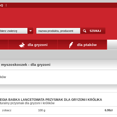
AQ
bierz zwierzę
dla gryzoni
dla ptaków
 myszoskoczek - dla gryzoni
zków
EGIA BABKA LANCETOWATA PRZYSMAK DLA GRYZONI I KRÓLIKA
turalny przysmak dla gryzoni i królików
zobacz
100 g
6.99zł