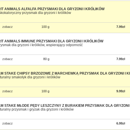
IT ANIMALS ALFALFA PRZYSMAKI DLA GRYZONI I KRÓLIKÓW
skokaloryczny przysmak dla gryzoni i królików
zobacz
100 g
7.99zł
IT ANIMALS IMMUNE PRZYSMAKI DLA GRYZONI I KRÓLIKÓW
zysmak dla gryzoni i królików, wspierający odporność
zobacz
80 g
7.99zł
M STAKE CHIPSY BRZOZOWE Z MARCHEWKĄ PRZYSMAK DLA GRYZONI I 
turalny smakołyk dla gryzoni i królików
zobacz
100 g
9.99zł
M STAKE MŁODE PĘDY LESZCZYNY Z BURAKIEM PRZYSMAK DLA GRYZONI 
turalny przysmak i gryzak dla gryzoni i królików
zobacz
6.99zł