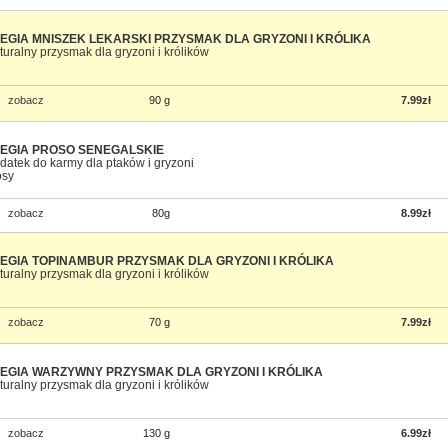
EGIA MNISZEK LEKARSKI PRZYSMAK DLA GRYZONI I KRÓLIKA
turalny przysmak dla gryzoni i królików
zobacz
90 g
7.99zł
EGIA PROSO SENEGALSKIE
datek do karmy dla ptaków i gryzoni
osy
zobacz
80g
8.99zł
EGIA TOPINAMBUR PRZYSMAK DLA GRYZONI I KRÓLIKA
turalny przysmak dla gryzoni i królików
zobacz
70 g
7.99zł
EGIA WARZYWNY PRZYSMAK DLA GRYZONI I KRÓLIKA
turalny przysmak dla gryzoni i królików
zobacz
130 g
6.99zł