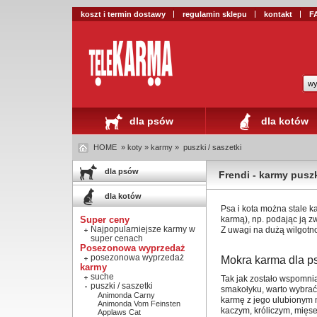
koszt i termin dostawy
regulamin sklepu
kontakt
F
wy
dla psów
dla kotów
HOME
» koty » karmy »
puszki / saszetki
dla psów
Frendi - karmy puszk
dla kotów
Psa i kota można stale k
Super ceny
karmą), np. podając ją 
Najpopularniejsze karmy w
Z uwagi na dużą wilgotn
super cenach
Posezonowa wyprzedaż
posezonowa wyprzedaż
Mokra karma dla p
karmy
suche
Tak jak zostało wspomnia
puszki / saszetki
smakołyku, warto wybrać
Animonda Carny
karmę z jego ulubionym 
Animonda Vom Feinsten
kaczym, króliczym, mięs
Applaws Cat