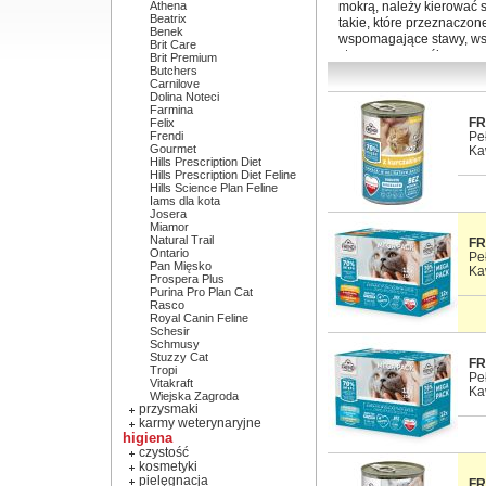
Athena
mokrą, należy kierować 
Beatrix
takie, które przeznaczo
Benek
wspomagające stawy, wsp
Brit Care
stworzone z myślą o psach
Brit Premium
Butchers
mokre karmy przeznaczone
Carnilove
kontakt z zanieczyszczo
Dolina Noteci
Farmina
FR
Felix
Mokra karma dla k
Frendi
Pe
Gourmet
Ka
Hills Prescription Diet
Koty słyną z dość wybre
Hills Prescription Diet Feline
szczególnego znaczenia
Hills Science Plan Feline
kurczaka, indyka, królik
Iams dla kota
istotne jest podawanie
m
Josera
Miamor
znajdują się mokre karmy
Natural Trail
FR
moczowych, z nadwagą lu
Ontario
Pe
to np. produkty
Animonda
Pan Mięsko
Ka
rasowych mogą zainter
Prospera Plus
Purina Pro Plan Cat
krótkowłosych czy Maine
Rasco
Royal Canin Feline
Schesir
Schmusy
Stuzzy Cat
FR
Tropi
Pe
Vitakraft
Ka
Wiejska Zagroda
przysmaki
karmy weterynaryjne
higiena
czystość
kosmetyki
pielęgnacja
FR