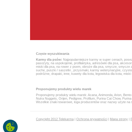
Częste wyszukiwania
Karmy dla psów:
Najpopularniejsze karmy w super cenach
,
pose
pasożyty
,
na uspokojenie
,
profilaktyka
,
adresówki dla psa
,
akcesor
miski dla psa
,
na rower z psem
,
obroże dla psa
,
smycze
,
smycze 
suche
,
puszki / saszetki
,
przysmaki
,
karmy weterynaryjne
,
czyst
podróżne
,
drapaki
,
inne
,
kuwety dla kota
,
legowiska dla kota
,
miski 
Proponujemy produkty wielu marek
Proponujemy produkty wielu marek:
Acana
, Animonda, Arion,
Bento
Nutra Nuggets
, Orijen, Pedigree, Profilum,
Purina Cat Chow
,
Purin
Wszelkie znaki towarowe, loga producentów oraz nazwy użyte na str
Copyright 2012 Telekarma
|
Ochrona prywatności
|
Mapa strony
|