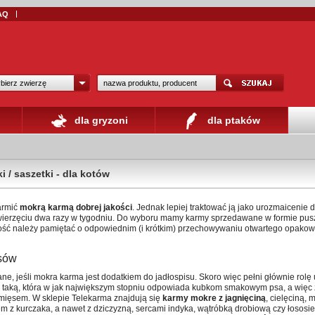
AQ
bierz zwierzę
dla gryzoni
dla ptaków
i / saszetki - dla kotów
armić
mokrą karmą dobrej jakości
. Jednak lepiej traktować ją jako urozmaicenie 
zwierzęciu dwa razy w tygodniu. Do wyboru mamy karmy sprzedawane w formie pusz
ość należy pamiętać o odpowiednim (i krótkim) przechowywaniu otwartego opakow
sów
ne, jeśli mokra karma jest dodatkiem do jadłospisu. Skoro więc pełni głównie rolę
 taką, która w jak największym stopniu odpowiada kubkom smakowym psa, a więc
mięsem. W sklepie Telekarma znajdują się
karmy mokre z jagnięciną
, cielęciną,
em z kurczaka, a nawet z dziczyzną, sercami indyka, wątróbką drobiową czy łosos