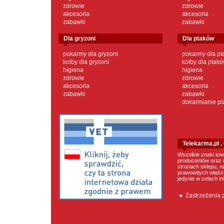
zdrowie
zdrowie
akcesoria
akcesoria
zabawki
zabawki
dla gryzoni
dla ptaków
pokarmy dla gryzoni
pokarmy dla p
kolby dla gryzoni
kolby dla ptak
higiena
higiena
zdrowie
zdrowie
akcesoria
akcesoria
zabawki
zabawki
dokarmianie p
Telekarma.pl 
Wszelkie znaki tow
producentów oraz 
stronach sklepu, n
prawowitych właścic
jedynie w celach i
Zastrzeżenia