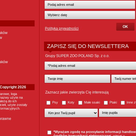
Polityka prywatności
taków
ów
ZAPISZ SIĘ DO NEWSLETTERA
Grupy SUPER ZOO POLAND Sp. z o.o.
taków
. Copyright 2026
Zaznacz jakie zwierzęta Cię interesują
arowe, loga
nazwy użyte na
ależą do ich
Psy
Koty
Małe ssaki
Ptaki
Inne z
ieli, użyte zostały
nformacyjnych.
 prawne
*Wyrażam zgodę na przesyłanie informacji handlo
środków komunikacji elektronicznej.
więcej »