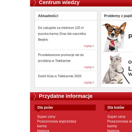
Centrum wiedzy
Aktualności
Problemy z pupi
Do zakupów za minimum 120 zł
puszka karmy Drax lub saszetka
Beatrix
czytaj »
Przedwiosenne promocje nie do
przebicia w Telekarmie
czytaj »
Dzień Kota w Telekarmie 2026
czytaj »
Przydatne informacje
dla psów
dla kotów
Super ceny
Super ceny
Posezonowa wyprzedaż
Posezonowa w
karmy
karmy
higiena
higiena