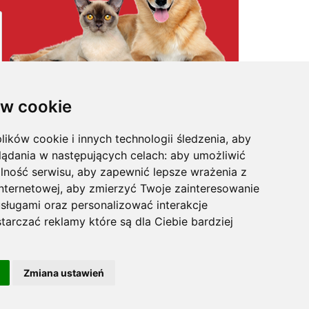
w cookie
lików cookie i innych technologii śledzenia, aby
osmetyki
,
pielęgnacja
,
odstraszacze psów
,
witaminy / odżywki
,
na
kagańce
,
klatki dla psa
,
legowiska dla psa
,
maty samochodowe
,
lądania w następujących celach:
aby umożliwić
pularniejsze karmy w super cenach
,
posezonowa wyprzedaż
,
sożyty
,
na uspokojenie
,
profilaktyka
,
trawa i kocimiętka
,
akcesoria
lność serwisu
,
aby zapewnić lepsze wrażenia z
internetowej
,
aby zmierzyć Twoje zainteresowanie
sługami oraz personalizować interakcje
tarczać reklamy które są dla Ciebie bardziej
's, Felix, Gourmet, Happy Dog, Hills, IAMS, Kitekat, Mera Dog,
n Size
, Sanabelle, Sheba,
Vitapol
,
Versele-Laga
, Whiskas.
macyjnych.
Zmiana ustawień
|
Dla kotów
|
Dla psów
|
Dla ptaków
|
Producenci
Telekarma.pl
Designed & Powered by Mouton.pl 2026