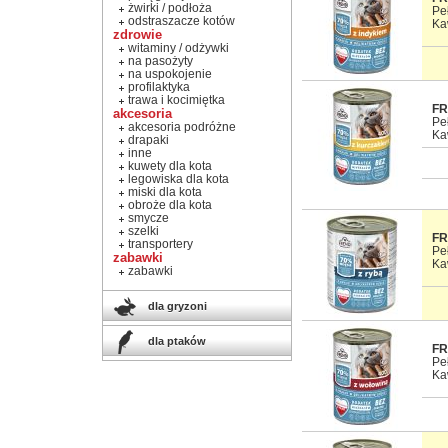
żwirki / podłoża
Pe
odstraszacze kotów
Ka
zdrowie
witaminy / odżywki
na pasożyty
na uspokojenie
profilaktyka
trawa i kocimiętka
FR
akcesoria
Pe
akcesoria podróżne
Ka
drapaki
inne
kuwety dla kota
legowiska dla kota
miski dla kota
obroże dla kota
smycze
szelki
FR
transportery
Pe
zabawki
Ka
zabawki
dla gryzoni
dla ptaków
FR
Pe
Ka