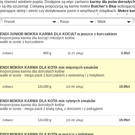
się również wiekiem pupila. Dostępne są więc zarówno
karmy dla psów dorosłych
ne są dla szczeniąt. Ciekawą propozycją są karmy mokre
Butcher's Blue
wzbogacon
ierające skórę i sierść czy dedykowane psom o wrażliwych żołądkach.
Mokre ka
 z alergiami i nietolerancją glutenu, oferują takie firmy jak
Butcher's
i
Rinti
. Z kol
 dla konkretnych ras, np. jamników, yorków, jak i dla psów żyjących w mieście, 
nym powietrzem.
ENDI JUNIOR MOKRA KARMA DLA KOCIĄT w puszce z kurczakiem
otów
łnoporcjowa karma dla kociąt i młodych kotów
wałki w sosie z kurczakiem
dnego podniebienia, dlatego w ich przypadku dobór mokrej karmy o odpowiadają
. W sklepie Telekarma dostępne są
mokre karmy dla kotów
z wołowiną, jagnięciną
zobacz
400 g
3.30zł
(8.25 zł/kg)
a, z indyczymi sercami, tuńczykiem, krewetkami, makrelą, sardynkami. Również w 
okrej karmy dostosowanej do wieku zwierzęcia
, jak i stanu jego zdrowia. W ofe
 weterynaryjne, przeznaczone dla kotów z cukrzycą, ze skłonnością do tworzenia 
ENDI MOKRA KARMA DLA KOTA mix mięsnych smaków
b tendencją do tycia, z problemami gastrycznymi czy z chorobami nerek oraz dla
łnoporcjowa karma dla dorosłych kotów
 Integra Protect
,
Purina Pro Plan Veterinary Diets
,
Royal Canin Veterinary Diet
wałki w sosie - mega pack z kurczakiem z wołowiną i z indykiem
esować
mokre karmy marki Royal Canin
, przeznaczone dla kotów konkretnych ras,
 Coon.
zobacz
12x100 g
19.99zł
(16.66 zł/kg)
ENDI MOKRA KARMA DLA KOTA mix rybnych smaków
łnoporcjowa karma dla dorosłych kotów
wałki w sosie - mega pack z białą rybą, z dorszem i z pstrągiem
zobacz
12x100 g
19.99zł
(16.66 zł/kg)
ENDI MOKRA KARMA DLA KOTA w puszce z indykiem