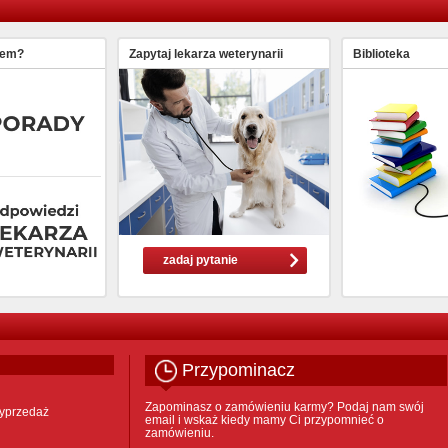
lem?
Zapytaj lekarza weterynarii
Biblioteka
zadaj pytanie
Przypominacz
Zapominasz o zamówieniu karmy? Podaj nam swój
yprzedaż
email i wskaż kiedy mamy Ci przypomnieć o
zamówieniu.