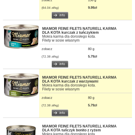
zobacz
156 g
9.99zł
(64.04 zł/kg)
MIAMOR FEINE FILETS NATURELL KARMA
DLA KOTA kurczak z tuńczykiem
Mokra karma dla dorosłego kota.
Filety w sosie własnym
zobacz
80 g
5.79zł
(72.38 zł/kg)
MIAMOR FEINE FILETS NATURELL KARMA
DLA KOTA kurczak z warzywami
Mokra karma dla dorosłego kota.
Filety w sosie własnym
zobacz
80 g
5.79zł
(72.38 zł/kg)
MIAMOR FEINE FILETS NATURELL KARMA
DLA KOTA tuńczyk bonito z ryżem
Mokra karma dla dorosłego kota.