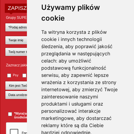
Używamy plików
ZAPISZ SIĘ DO NEWSLETTERA
cookie
Grupy SUPER ZOO POLAND Sp. z o.o.
Ta witryna korzysta z plików
cookie i innych technologii
śledzenia, aby poprawić jakość
przeglądania w następujących
celach:
aby umożliwić
Zaznacz jakie zwierzęta Cię interesują
podstawową funkcjonalność
serwisu
,
aby zapewnić lepsze
Psy
Koty
Małe ssaki
Ptaki
Inne zwierzęta
wrażenia z korzystania ze strony
internetowej
,
aby zmierzyć Twoje
zainteresowanie naszymi
produktami i usługami oraz
+Dodaj kolejnego pupila
personalizować interakcje
*Wyrażam zgodę na przesyłanie informacji handlowych za pomocą
marketingowe
,
aby dostarczać
środków komunikacji elektronicznej.
więcej »
reklamy które są dla Ciebie
bardziej odpowiednie
.