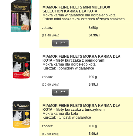
MIAMOR FEINE FILETS MINI MULTIBOX
SELECTION KARMA DLA KOTA
Mokra karma w galaretce dla dorosłego kota
Osiem mini saszetek w czterech różnych smakach
zobacz
8x50g
34.99zł
(87.48 zł/kg)
MIAMOR FEINE FILETS MOKRA KARMA DLA
KOTA - filety kurczaka z pomidorami
Mokra karma dla dorosłego kota
Kurczak i pomidory w galaretce
zobacz
100 g
5.99zł
(59.90 zł/kg)
MIAMOR FEINE FILETS MOKRA KARMA DLA
KOTA - filety kurczaka z tuńczykiem
Mokra karma dla kota
Kurczak i tuńczyk w galaretce
zobacz
100 g
5.99zł
(59.90 zł/kg)