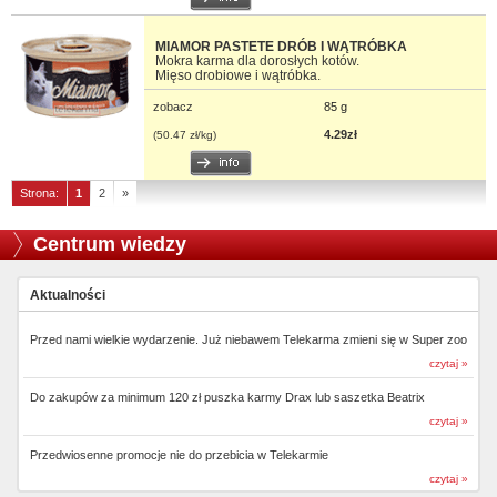
MIAMOR PASTETE DRÓB I WĄTRÓBKA
Mokra karma dla dorosłych kotów.
Mięso drobiowe i wątróbka.
zobacz
85 g
4.29zł
(50.47 zł/kg)
Strona:
1
2
»
Centrum wiedzy
Aktualności
Przed nami wielkie wydarzenie. Już niebawem Telekarma zmieni się w Super zoo
czytaj »
Do zakupów za minimum 120 zł puszka karmy Drax lub saszetka Beatrix
czytaj »
Przedwiosenne promocje nie do przebicia w Telekarmie
czytaj »