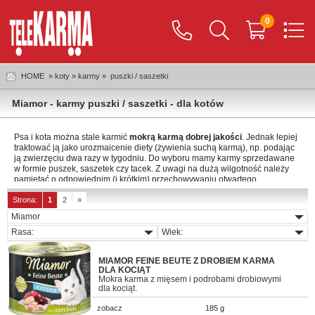
0
HOME
» koty » karmy »
puszki / saszetki
Miamor - karmy puszki / saszetki - dla kotów
Psa i kota można stale karmić
mokrą karmą dobrej jakości
. Jednak lepiej
traktować ją jako urozmaicenie diety (żywienia suchą karmą), np. podając
ją zwierzęciu dwa razy w tygodniu. Do wyboru mamy karmy sprzedawane
w formie puszek, saszetek czy tacek. Z uwagi na dużą wilgotność należy
pamiętać o odpowiednim (i krótkim) przechowywaniu otwartego
opakowania.
Strona:
1
2
»
Mokra karma dla psów
Tak jak zostało wspomniane, jeśli mokra karma jest dodatkiem do
jadłospisu. Skoro więc pełni głównie rolę urozmaicającego dietę
smakołyku, warto wybrać taką, która w jak największym stopniu odpowiada
MIAMOR FEINE BEUTE Z DROBIEM KARMA
kubkom smakowym psa, a więc zdecydować się na karmę z jego
DLA KOCIĄT
Mokra karma z mięsem i podrobami drobiowymi
ulubionym mięsem. W sklepie Telekarma znajdują się
karmy mokre z
dla kociąt.
jagnięciną
, cielęciną, mięsem wołowym, kaczym, króliczym, mięsem z
kurczaka, a nawet z dziczyzną, sercami indyka, wątróbką drobiową czy
zobacz
185 g
łososiem. Wybierając karmę mokrą, należy kierować się również wiekiem