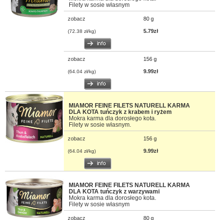
Filety w sosie własnym
zobacz
80 g
5.79zł
(72.38 zł/kg)
zobacz
156 g
9.99zł
(64.04 zł/kg)
MIAMOR FEINE FILETS NATURELL KARMA
DLA KOTA tuńczyk z krabem i ryżem
Mokra karma dla dorosłego kota.
Filety w sosie własnym.
zobacz
156 g
9.99zł
(64.04 zł/kg)
MIAMOR FEINE FILETS NATURELL KARMA
DLA KOTA tuńczyk z warzywami
Mokra karma dla dorosłego kota.
Filety w sosie własnym
zobacz
80 g