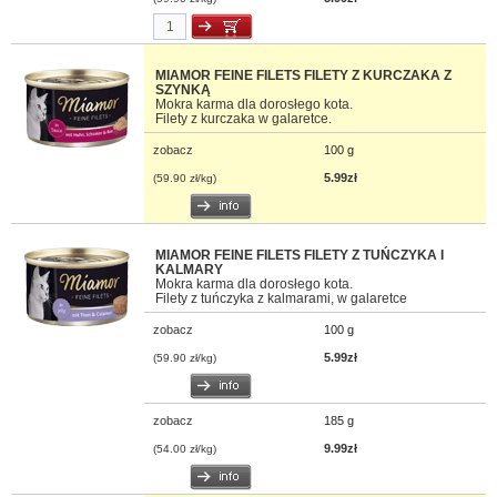
MIAMOR FEINE FILETS FILETY Z KURCZAKA Z
SZYNKĄ
Mokra karma dla dorosłego kota.
Filety z kurczaka w galaretce.
zobacz
100 g
5.99zł
(59.90 zł/kg)
MIAMOR FEINE FILETS FILETY Z TUŃCZYKA I
KALMARY
Mokra karma dla dorosłego kota.
Filety z tuńczyka z kalmarami, w galaretce
zobacz
100 g
5.99zł
(59.90 zł/kg)
zobacz
185 g
9.99zł
(54.00 zł/kg)