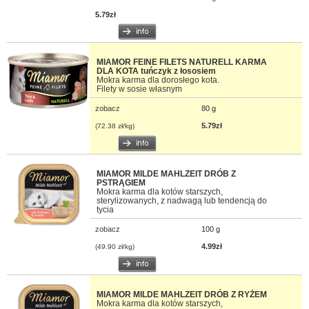
5.79zł
MIAMOR FEINE FILETS NATURELL KARMA
DLA KOTA tuńczyk z łososiem
Mokra karma dla dorosłego kota.
Filety w sosie własnym
zobacz
80 g
5.79zł
(72.38 zł/kg)
MIAMOR MILDE MAHLZEIT DRÓB Z
PSTRĄGIEM
Mokra karma dla kotów starszych,
sterylizowanych, z nadwagą lub tendencją do
tycia
zobacz
100 g
4.99zł
(49.90 zł/kg)
MIAMOR MILDE MAHLZEIT DRÓB Z RYŻEM
Mokra karma dla kotów starszych,