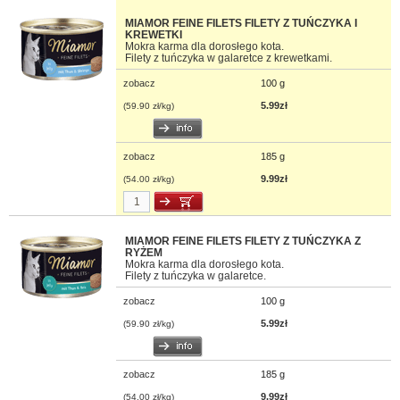
MIAMOR FEINE FILETS FILETY Z TUŃCZYKA I
KREWETKI
Mokra karma dla dorosłego kota.
Filety z tuńczyka w galaretce z krewetkami.
zobacz
100 g
5.99zł
(59.90 zł/kg)
zobacz
185 g
9.99zł
(54.00 zł/kg)
MIAMOR FEINE FILETS FILETY Z TUŃCZYKA Z
RYŻEM
Mokra karma dla dorosłego kota.
Filety z tuńczyka w galaretce.
zobacz
100 g
5.99zł
(59.90 zł/kg)
zobacz
185 g
9.99zł
(54.00 zł/kg)