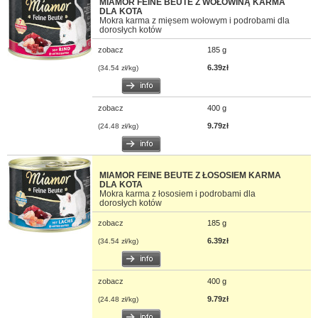
MIAMOR FEINE BEUTE Z WOŁOWINĄ KARMA
DLA KOTA
Mokra karma z mięsem wołowym i podrobami dla
dorosłych kotów
zobacz
185 g
6.39zł
(34.54 zł/kg)
zobacz
400 g
9.79zł
(24.48 zł/kg)
MIAMOR FEINE BEUTE Z ŁOSOSIEM KARMA
DLA KOTA
Mokra karma z łososiem i podrobami dla
dorosłych kotów
zobacz
185 g
6.39zł
(34.54 zł/kg)
zobacz
400 g
9.79zł
(24.48 zł/kg)