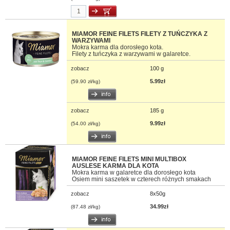
MIAMOR FEINE FILETS FILETY Z TUŃCZYKA Z
WARZYWAMI
Mokra karma dla dorosłego kota.
Filety z tuńczyka z warzywami w galaretce.
zobacz
100 g
5.99zł
(59.90 zł/kg)
zobacz
185 g
9.99zł
(54.00 zł/kg)
MIAMOR FEINE FILETS MINI MULTIBOX
AUSLESE KARMA DLA KOTA
Mokra karma w galaretce dla dorosłego kota
Osiem mini saszetek w czterech różnych smakach
zobacz
8x50g
34.99zł
(87.48 zł/kg)