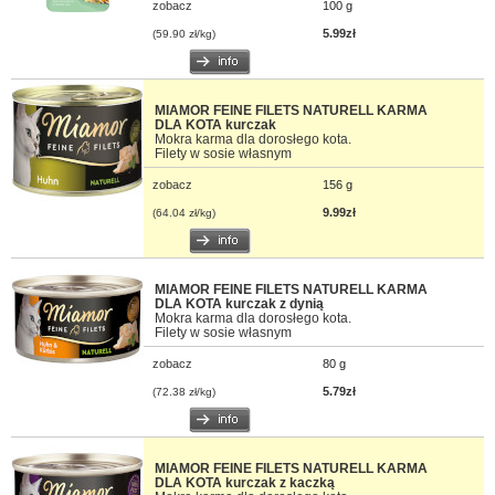
zobacz
100 g
5.99zł
(59.90 zł/kg)
MIAMOR FEINE FILETS NATURELL KARMA
DLA KOTA kurczak
Mokra karma dla dorosłego kota.
Filety w sosie własnym
zobacz
156 g
9.99zł
(64.04 zł/kg)
MIAMOR FEINE FILETS NATURELL KARMA
DLA KOTA kurczak z dynią
Mokra karma dla dorosłego kota.
Filety w sosie własnym
zobacz
80 g
5.79zł
(72.38 zł/kg)
MIAMOR FEINE FILETS NATURELL KARMA
DLA KOTA kurczak z kaczką