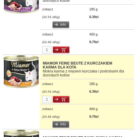
dorosłych kotów
zobacz
185 g
6.39zł
(34.54 zł/kg)
zobacz
400 g
9.79zł
(24.48 zł/kg)
MIAMOR FEINE BEUTE Z KURCZAKIEM
KARMA DLA KOTA
Mokra karma z mięsem kurczaka i podrobami dla
dorosłych kotów
zobacz
185 g
6.39zł
(34.54 zł/kg)
zobacz
400 g
9.79zł
(24.48 zł/kg)