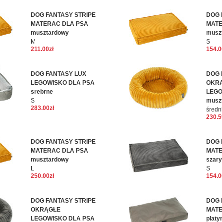
DOG FANTASY STRIPE
DOG 
MATERAC DLA PSA
MATE
musztardowy
musz
M
S
211.00zł
154.0
DOG FANTASY LUX
DOG 
LEGOWISKO DLA PSA
OKR
srebrne
LEGO
S
musz
283.00zł
średn
230.5
DOG FANTASY STRIPE
DOG 
MATERAC DLA PSA
MATE
musztardowy
szary
L
S
250.00zł
154.0
DOG FANTASY STRIPE
DOG 
OKRĄGŁE
MATE
LEGOWISKO DLA PSA
platy