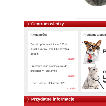
Centrum wiedzy
Aktualności
Problemy z pupi
Do zakupów za minimum 120 zł
puszka karmy Drax lub saszetka
Beatrix
czytaj »
Przedwiosenne promocje nie do
przebicia w Telekarmie
czytaj »
Dzień Kota w Telekarmie 2026
czytaj »
Przydatne informacje