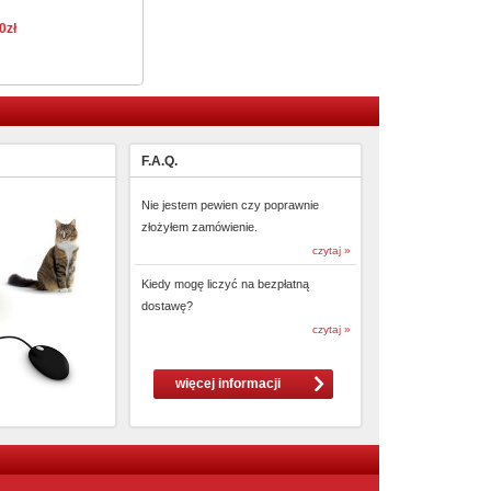
0zł
F.A.Q.
Nie jestem pewien czy poprawnie
złożyłem zamówienie.
czytaj »
Kiedy mogę liczyć na bezpłatną
dostawę?
czytaj »
więcej informacji