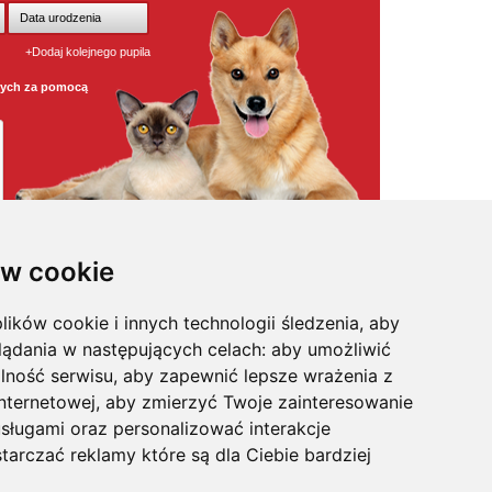
+Dodaj kolejnego pupila
wych za pomocą
w cookie
lików cookie i innych technologii śledzenia, aby
osmetyki
,
pielęgnacja
,
odstraszacze psów
,
witaminy / odżywki
,
na
kagańce
,
klatki dla psa
,
legowiska dla psa
,
maty samochodowe
,
lądania w następujących celach:
aby umożliwić
pularniejsze karmy w super cenach
,
posezonowa wyprzedaż
,
sożyty
,
na uspokojenie
,
profilaktyka
,
trawa i kocimiętka
,
akcesoria
lność serwisu
,
aby zapewnić lepsze wrażenia z
internetowej
,
aby zmierzyć Twoje zainteresowanie
sługami oraz personalizować interakcje
tarczać reklamy które są dla Ciebie bardziej
's, Felix, Gourmet, Happy Dog, Hills, IAMS, Kitekat, Mera Dog,
n Size
, Sanabelle, Sheba,
Vitapol
,
Versele-Laga
, Whiskas.
macyjnych.