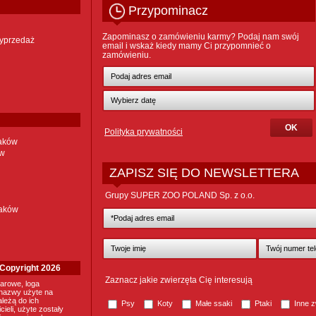
Przypominacz
Zapominasz o zamówieniu karmy? Podaj nam swój
yprzedaż
email i wskaż kiedy mamy Ci przypomnieć o
zamówieniu.
Polityka prywatności
taków
ów
ZAPISZ SIĘ DO NEWSLETTERA
Grupy SUPER ZOO POLAND Sp. z o.o.
taków
. Copyright 2026
Zaznacz jakie zwierzęta Cię interesują
arowe, loga
nazwy użyte na
ależą do ich
Psy
Koty
Małe ssaki
Ptaki
Inne z
ieli, użyte zostały