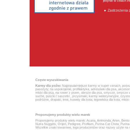
jedynie w celach i
Zastrzeżenia
Częste wyszukiwania
Karmy dla psów:
Najpopularniejsze karmy w super cenach
,
pose
pasożyty
,
na uspokojenie
,
profilaktyka
,
adresówki dla psa
,
akcesor
miski dla psa
,
na rower z psem
,
obroże dla psa
,
smycze
,
smycze 
suche
,
puszki / saszetki
,
przysmaki
,
karmy weterynaryjne
,
czyst
podróżne
,
drapaki
,
inne
,
kuwety dla kota
,
legowiska dla kota
,
miski 
Proponujemy produkty wielu marek
Proponujemy produkty wielu marek:
Acana
, Animonda, Arion,
Bento
Nutra Nuggets
, Orijen, Pedigree, Profilum,
Purina Cat Chow
,
Purin
Wszelkie znaki towarowe, loga producentów oraz nazwy użyte na str