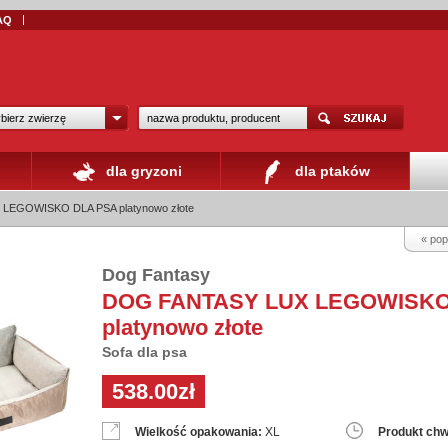
AQ
bierz zwierzę
dla gryzoni
dla ptaków
LEGOWISKO DLA PSA platynowo złote
« pop
Dog Fantasy
DOG FANTASY LUX LEGOWISKO
platynowo złote
Sofa dla psa
538.00zł
Wielkość opakowania:
XL
Produkt chw