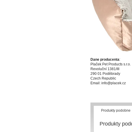
Dane producenta
:
Plaček Pet Products s.r.o.
Revoluční 1381/III
290 01 Poděbrady
Czech Republic
Email: info@placek.cz
Produkty podobne
Produkty pod