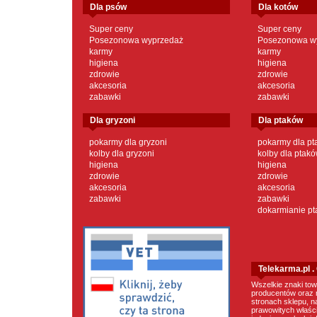
dla psów
dla kotów
Super ceny
Super ceny
Posezonowa wyprzedaż
Posezonowa w
karmy
karmy
higiena
higiena
zdrowie
zdrowie
akcesoria
akcesoria
zabawki
zabawki
dla gryzoni
dla ptaków
pokarmy dla gryzoni
pokarmy dla p
kolby dla gryzoni
kolby dla ptak
higiena
higiena
zdrowie
zdrowie
akcesoria
akcesoria
zabawki
zabawki
dokarmianie p
Telekarma.pl 
Wszelkie znaki tow
producentów oraz 
stronach sklepu, n
prawowitych właścic