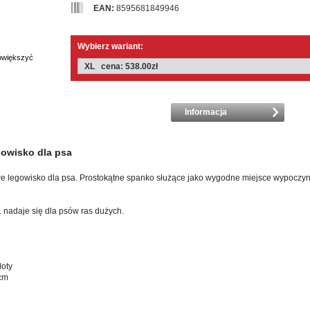
EAN:
8595681849946
Wybierz wariant:
powiększyć
Informacja
gowisko dla psa
we legowisko dla psa. Prostokątne spanko służące jako wygodne miejsce wypoczy
 nadaje się dla psów ras dużych.
łoty
cm