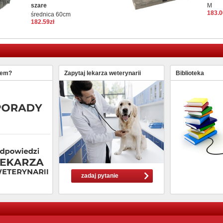
szare
M
183.0
średnica 60cm
182.59zł
lem?
Zapytaj lekarza weterynarii
Biblioteka
zadaj pytanie