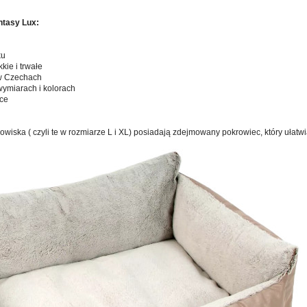
ntasy Lux:
ku
kie i trwałe
w Czechach
wymiarach i kolorach
lce
wiska ( czyli te w rozmiarze L i XL) posiadają zdejmowany pokrowiec, który ułatwi