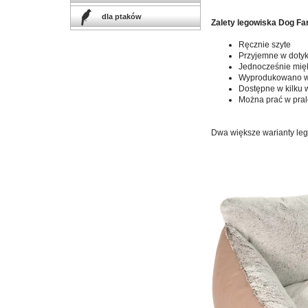
dla ptaków
Zalety legowiska Dog Fa
Ręcznie szyte
Przyjemne w doty
Jednocześnie mięk
Wyprodukowano 
Dostępne w kilku 
Można prać w pra
Dwa większe warianty lego