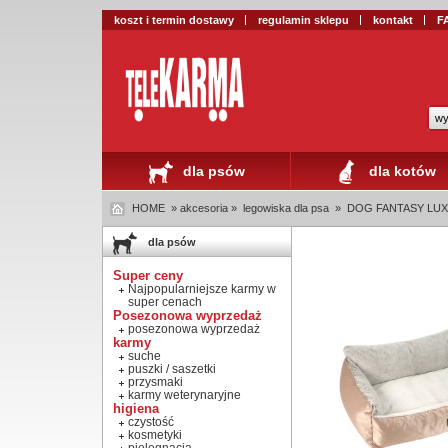
koszt i termin dostawy
regulamin sklepu
kontakt
F
wy
dla psów
dla kotów
HOME
» akcesoria »
legowiska dla psa
»
DOG FANTASY LUX 
dla psów
Super ceny
Najpopularniejsze karmy w
super cenach
Posezonowa wyprzedaż
posezonowa wyprzedaż
karmy
suche
puszki / saszetki
przysmaki
karmy weterynaryjne
higiena
czystość
kosmetyki