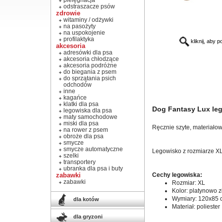
pielęgnacja
odstraszacze psów
zdrowie
witaminy / odżywki
na pasożyty
na uspokojenie
profilaktyka
kliknij, aby 
akcesoria
adresówki dla psa
akcesoria chłodzące
akcesoria podróżne
do biegania z psem
do sprzątania psich
odchodów
inne
kagańce
klatki dla psa
Dog Fantasy Lux le
legowiska dla psa
maty samochodowe
miski dla psa
Ręcznie szyte, materiało
na rower z psem
obroże dla psa
smycze
smycze automatyczne
Legowisko z rozmiarze XL
szelki
transportery
ubranka dla psa i buty
zabawki
Cechy legowiska:
zabawki
Rozmiar: XL
Kolor: platynowo z
Wymiary: 120x85 
dla kotów
Materiał: poliester
dla gryzoni