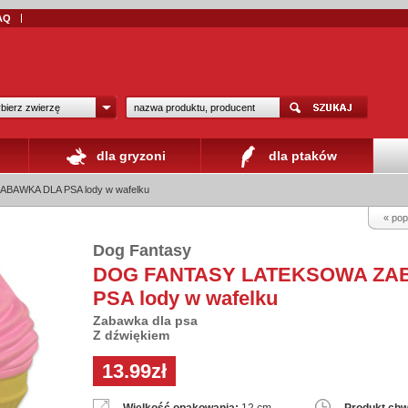
AQ
bierz zwierzę
dla gryzoni
dla ptaków
AWKA DLA PSA lody w wafelku
« pop
Dog Fantasy
DOG FANTASY LATEKSOWA ZA
PSA lody w wafelku
Zabawka dla psa
Z dźwiękiem
13.99zł