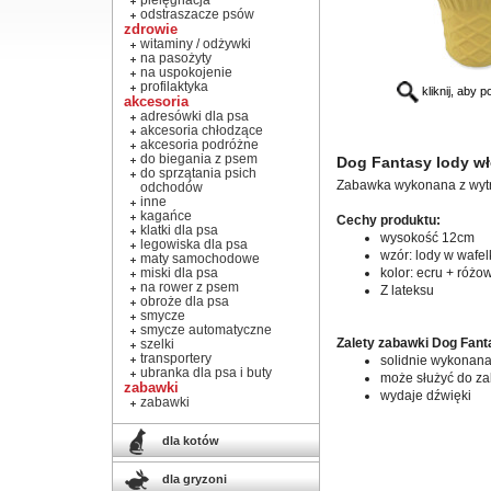
pielęgnacja
odstraszacze psów
zdrowie
witaminy / odżywki
na pasożyty
na uspokojenie
profilaktyka
kliknij, aby 
akcesoria
adresówki dla psa
akcesoria chłodzące
akcesoria podróżne
do biegania z psem
Dog Fantasy lody wł
do sprzątania psich
Zabawka wykonana z wytr
odchodów
inne
kagańce
Cechy produktu:
klatki dla psa
wysokość 12cm
legowiska dla psa
wzór: lody w wafel
maty samochodowe
miski dla psa
kolor: ecru + różo
na rower z psem
Z lateksu
obroże dla psa
smycze
smycze automatyczne
Zalety zabawki Dog Fant
szelki
transportery
solidnie wykonan
ubranka dla psa i buty
może służyć do z
zabawki
wydaje dźwięki
zabawki
dla kotów
dla gryzoni