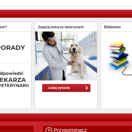
lem?
Zapytaj lekarza weterynarii
Biblioteka
zadaj pytanie
Przypominacz