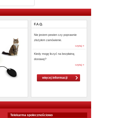
F.A.Q.
Nie jestem pewien czy poprawnie
złożyłem zamówienie.
czytaj »
Kiedy mogę liczyć na bezpłatną
dostawę?
czytaj »
więcej informacji
Telekarma społecznościowo