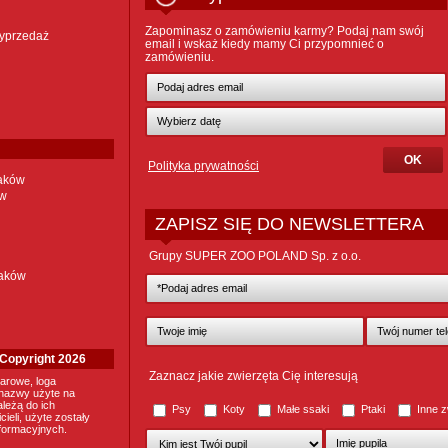
Zapominasz o zamówieniu karmy? Podaj nam swój
yprzedaż
email i wskaż kiedy mamy Ci przypomnieć o
zamówieniu.
Polityka prywatności
taków
ów
ZAPISZ SIĘ DO NEWSLETTERA
Grupy SUPER ZOO POLAND Sp. z o.o.
taków
. Copyright 2026
Zaznacz jakie zwierzęta Cię interesują
arowe, loga
nazwy użyte na
ależą do ich
Psy
Koty
Małe ssaki
Ptaki
Inne z
ieli, użyte zostały
nformacyjnych.