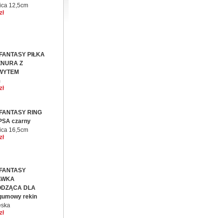
ica 12,5cm
zł
FANTASY PIŁKA
ZNURA Z
WYTEM
m
zł
FANTASY RING
PSA czarny
ica 16,5cm
zł
FANTASY
AWKA
ODZĄCA DLA
gumowy rekin
eska
zł