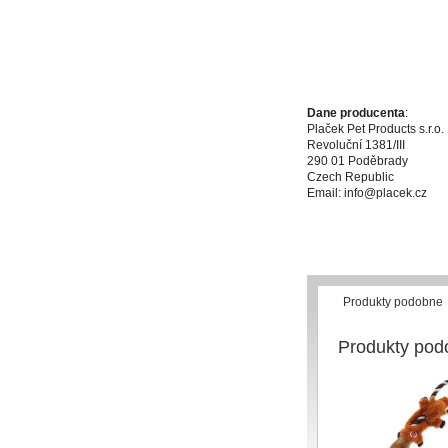
Dane producenta
:
Plaček Pet Products s.r.o.
Revoluční 1381/III
290 01 Poděbrady
Czech Republic
Email: info@placek.cz
Produkty podobne
Produkty pod