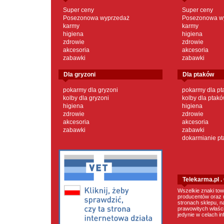
Super ceny
Super ceny
Posezonowa wyprzedaż
Posezonowa w
karmy
karmy
higiena
higiena
zdrowie
zdrowie
akcesoria
akcesoria
zabawki
zabawki
dla gryzoni
dla ptaków
pokarmy dla gryzoni
pokarmy dla p
kolby dla gryzoni
kolby dla ptak
higiena
higiena
zdrowie
zdrowie
akcesoria
akcesoria
zabawki
zabawki
dokarmianie p
Telekarma.pl 
Wszelkie znaki tow
producentów oraz 
stronach sklepu, n
prawowitych właścic
jedynie w celach i