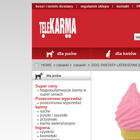
koszt i termin dostawy
regulamin sklepu
kontakt
F
wy
dla psów
dla kotów
HOME
» zabawki »
zabawki
»
DOG FANTASY LATEKSOWA ZAB
dla psów
Super ceny
Najpopularniejsze karmy w
super cenach
Posezonowa wyprzedaż
posezonowa wyprzedaż
karmy
suche
puszki / saszetki
przysmaki
karmy weterynaryjne
higiena
czystość
kosmetyki