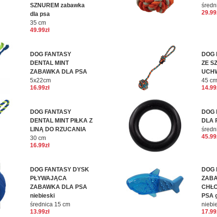
SZNUREM zabawka
średn
29.99
dla psa
35 cm
49.99zł
DOG FANTASY
DOG 
DENTAL MINT
ZE S
ZABAWKA DLA PSA
UCH
5x22cm
45 c
16.99zł
14.99
DOG FANTASY
DOG 
DENTAL MINT PIŁKA Z
DLA 
LINĄ DO RZUCANIA
średn
45.99
30 cm
16.99zł
DOG FANTASY DYSK
DOG 
PŁYWAJĄCA
ZAB
ZABAWKA DLA PSA
CHŁ
niebieski
PSA 
średnica 15 cm
niebi
13.99zł
17.99