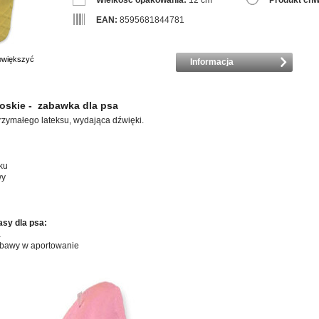
Wielkość opakowania:
12 cm
Produkt chw
EAN:
8595681844781
powiększyć
Informacja
oskie - zabawka dla psa
zymałego lateksu, wydająca dźwięki.
ku
wy
asy dla psa:
a
abawy w aportowanie