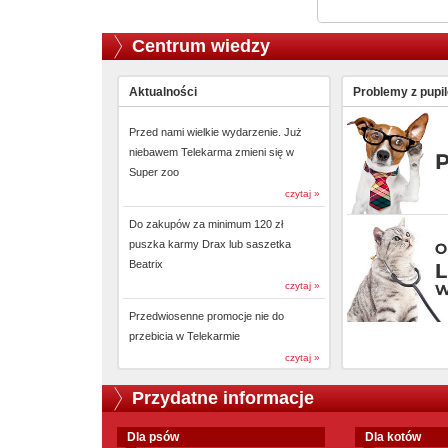
Centrum wiedzy
Aktualności
Problemy z pupi
Przed nami wielkie wydarzenie. Już
niebawem Telekarma zmieni się w
Super zoo
czytaj »
Do zakupów za minimum 120 zł
puszka karmy Drax lub saszetka
Beatrix
czytaj »
Przedwiosenne promocje nie do
przebicia w Telekarmie
czytaj »
Przydatne informacje
dla psów
dla kotów