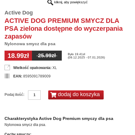
kliknij, aby powiększyć
Active Dog
ACTIVE DOG PREMIUM SMYCZ DLA
PSA zielona dostępne do wyczerpania
zapasów
Nylonowa smycz dla psa
18.99zł
Było 19.41zł
25.99zł
(09.12.2025 - 07.01.2026)
Wielkość opakowania:
XL
EAN:
8595091789009
Podaj ilość:
Charakterystyka Active Dog Premium smyczy dla psa
Nylonowa smycz dla psa.
Cechy smyczy: