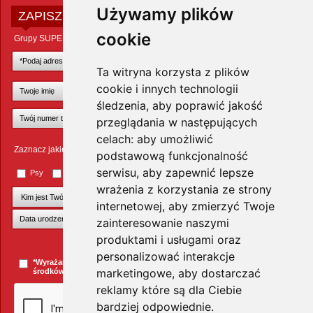
Używamy plików
ZAPISZ SIĘ DO NEWSLETTERA
cookie
Grupy SUPER ZOO POLAND Sp. z o.o.
Ta witryna korzysta z plików
cookie i innych technologii
śledzenia, aby poprawić jakość
przeglądania w następujących
celach:
aby umożliwić
Zaznacz jakie zwierzęta Cię interesują
podstawową funkcjonalność
serwisu
,
aby zapewnić lepsze
Psy
Koty
Małe ssaki
Ptaki
Inne zwierzęta
wrażenia z korzystania ze strony
internetowej
,
aby zmierzyć Twoje
zainteresowanie naszymi
produktami i usługami oraz
+Dodaj kolejnego pupila
personalizować interakcje
*Wyrażam zgodę na przesyłanie informacji handlowych za pomocą
marketingowe
,
aby dostarczać
środków komunikacji elektronicznej.
więcej »
reklamy które są dla Ciebie
bardziej odpowiednie
.