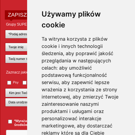
Używamy plików
ZAPISZ SIĘ DO NEWSLETTERA
cookie
Grupy SUPER ZOO POLAND Sp. z o.o.
Ta witryna korzysta z plików
cookie i innych technologii
śledzenia, aby poprawić jakość
przeglądania w następujących
celach:
aby umożliwić
Zaznacz jakie zwierzęta Cię interesują
podstawową funkcjonalność
serwisu
,
aby zapewnić lepsze
Psy
Koty
Małe ssaki
Ptaki
Inne zwierzęta
wrażenia z korzystania ze strony
internetowej
,
aby zmierzyć Twoje
zainteresowanie naszymi
produktami i usługami oraz
+Dodaj kolejnego pupila
personalizować interakcje
*Wyrażam zgodę na przesyłanie informacji handlowych za pomocą
marketingowe
,
aby dostarczać
środków komunikacji elektronicznej.
więcej »
reklamy które są dla Ciebie