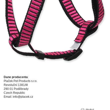
Dane producenta
:
Plaček Pet Products s.r.o.
Revoluční 1381/III
290 01 Poděbrady
Czech Republic
Email: info@placek.cz
drukuj