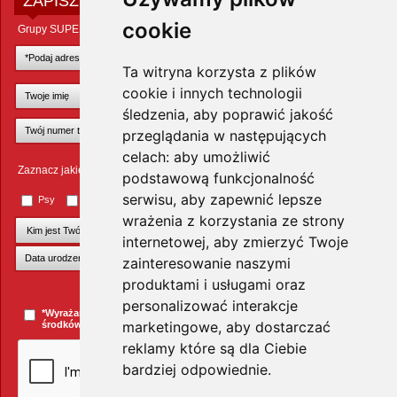
ZAPISZ SIĘ DO NEWSLETTERA
cookie
Grupy SUPER ZOO POLAND Sp. z o.o.
Ta witryna korzysta z plików
cookie i innych technologii
śledzenia, aby poprawić jakość
przeglądania w następujących
celach:
aby umożliwić
Zaznacz jakie zwierzęta Cię interesują
podstawową funkcjonalność
serwisu
,
aby zapewnić lepsze
Psy
Koty
Małe ssaki
Ptaki
Inne zwierzęta
wrażenia z korzystania ze strony
internetowej
,
aby zmierzyć Twoje
zainteresowanie naszymi
produktami i usługami oraz
+Dodaj kolejnego pupila
personalizować interakcje
*Wyrażam zgodę na przesyłanie informacji handlowych za pomocą
marketingowe
,
aby dostarczać
środków komunikacji elektronicznej.
więcej »
reklamy które są dla Ciebie
bardziej odpowiednie
.