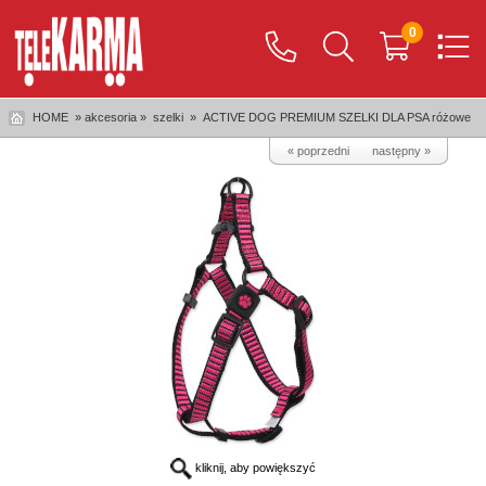
0
HOME
» akcesoria »
szelki
»
ACTIVE DOG PREMIUM SZELKI DLA PSA różowe
« poprzedni
następny »
kliknij, aby powiększyć