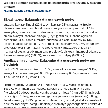
Więcej o karmach Eukanuba dla psich seniorów przeczytasz w naszym
artykule :
<Karma Eukanuba dla starszego psa>
Skład karmy Eukanuba dla starszych psów
suszony kurczak i indyk (21% w tym kurczak 13%, naturalne źródło
glukozamina, siarczan chondroityny i tauryna), świeży kurczak (17%),
kukurydza, pszenica, tłuszcz drobiowy, owies, mączka rybna (naturalne
źródło kwasy tłuszczowe omega-3), ryż, jęczmień, suszone wysłodki
buraczane (3%), sos z kurczaka, suszone jaja całe, minerały (w tym
heksametafosforan sodu 0.34%), fruktooligosacharydy (0.37%, naturalny
prebiotyk), olej z ryb (naturalne źródło kwasy tłuszczowe omega-3),
mannanoligosacharydy (naturalny prebiotyk), glukozamina (pochodzące z
tkanek zwierzęcych) (0.04%), siarczan chondroityny (0.004%).
Analiza składu karmy Eukanuba dla starszych psów ras
średnich
białko 28%, zawartość tłuszczu 15%, kwasy tłuszczowe omega-6 3.1%,
kwasy tłuszczowe omega-3 0.51%, popiół surowy 6.3%, włókno surowe
1.9%, wapń 1.29%, fosfor 1.09%.
^(/kg): Witaminy: witamina A 47160IU, witamina C 59mg, witamina D₃
1565IU, witamina E 262mg, beta-karoten 5.1mg, L-karnityna 50mg.
Pierwiastki śladowe: pentahydrat siarczanu miedzi(II) (miedź) 8mg, jodek
potasu (jod) 1.1mg, siarczan manganawy jednowodny (mangan) 3.8mg,
tlenek cynku (cynk) 95mg. Przeciwutleniacze: (naturalny) ekstrakt tokoferolu
z olejów roślinnych 74mg. Substancje aromatyzujące: organiczny ekstrakt z
rozmarynu 33mg, ekstrakt z herbaty 17mg. ^Suplementacja na etapie