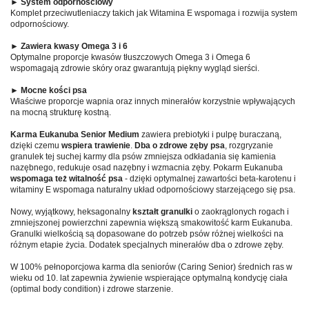
►
System odpornościowy
Komplet przeciwutleniaczy takich jak Witamina E wspomaga i rozwija system
odpornościowy.
►
Zawiera kwasy
Omega 3 i 6
Optymalne proporcje kwasów tłuszczowych Omega 3 i Omega 6
wspomagają zdrowie skóry oraz gwarantują piękny wygląd sierści.
►
Mocne kości psa
Właściwe proporcje wapnia oraz innych minerałów korzystnie wpływających
na mocną strukturę kostną.
Karma Eukanuba Senior Medium
zawiera prebiotyki i pulpę buraczaną,
dzięki czemu
wspiera trawienie
.
Dba o zdrowe zęby psa
, rozgryzanie
granulek tej suchej karmy dla psów zmniejsza odkładania się kamienia
nazębnego, redukuje osad nazębny i wzmacnia zęby. Pokarm Eukanuba
wspomaga też witalność psa
- dzięki optymalnej zawartości beta-karotenu i
witaminy E wspomaga naturalny układ odpornościowy starzejącego się psa.
Nowy, wyjątkowy, heksagonalny
kształt granulki
o zaokrąglonych rogach i
zmniejszonej powierzchni zapewnia większą smakowitość karm Eukanuba.
Granulki wielkością są dopasowane do potrzeb psów różnej wielkości na
różnym etapie życia. Dodatek specjalnych minerałów dba o zdrowe zęby.
W 100% pełnoporcjowa karma dla seniorów (Caring Senior) średnich ras w
wieku od 10. lat zapewnia żywienie wspierające optymalną kondycję ciała
(optimal body condition) i zdrowe starzenie.