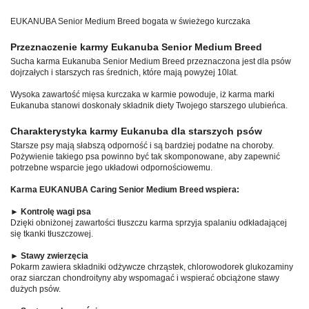
EUKANUBA Senior Medium Breed bogata w świeżego kurczaka
Przeznaczenie karmy Eukanuba Senior Medium Breed
Sucha karma Eukanuba Senior Medium Breed przeznaczona jest dla psów
dojrzałych i starszych ras średnich, które mają powyżej 10lat.
Wysoka zawartość mięsa kurczaka w karmie powoduje, iż karma marki
Eukanuba stanowi doskonały składnik diety Twojego starszego ulubieńca.
Charakterystyka karmy Eukanuba dla starszych psów
Starsze psy mają słabszą odporność i są bardziej podatne na choroby.
Pożywienie takiego psa powinno być tak skomponowane, aby zapewnić
potrzebne wsparcie jego układowi odpornościowemu.
Karma EUKANUBA Caring Senior Medium Breed wspiera:
►
Kontrolę wagi psa
Dzięki obniżonej zawartości tłuszczu karma sprzyja spalaniu odkładającej
się tkanki tłuszczowej.
►
Stawy zwierzęcia
Pokarm zawiera składniki odżywcze chrząstek, chlorowodorek glukozaminy
oraz siarczan chondroityny aby wspomagać i wspierać obciążone stawy
dużych psów.