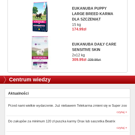
EUKANUBA PUPPY
LARGE BREED KARMA
DLA SZCZENIĄT
15 kg
174.99zł
EUKANUBA DAILY CARE
SENSITIVE SKIN
2x12 kg
309.99zł
339.98zł
Centrum wiedzy
Aktualności
Przed nami wielkie wydarzenie. Już niebawem Telekarma zmieni się w Super zoo
czytaj »
Do zakupów za minimum 120 zł puszka karmy Drax lub saszetka Beatrix
czytaj »