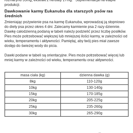
produkcji.
Dawkowanie karmy Eukanuba dla starszych psów ras
średnich
Zmieniając pożywienie psa na karmę Eukanuba, wprowadzaj ją stopniowo
do diety psa przez okres 4 dni. Zalecamy karmienie psa 2 razy dziennie.
Dawkę całodzienną podaną w tabeli należy podzielić przez liczbę posiłków.
Pies może potrzebować większej lub mniejszej ilości karmy, w zależności od
wieku, temperamentu i aktywności. Pamiętaj, aby twój pies miał zawsze
dostęp do świeżej wody do picia.
Dawki podane w tabeli są orientacyjne. Pies może potrzebować więcej lub
mniej karmy w zależności od wieku, temperamentu oraz aktywności.
masa ciała (kg)
dzienna dawka (g)
8kg
110-120g
10kg
130-140g
15kg
170-185g
20kg
205-225g
25kg
235-260g
30kg
265-290g