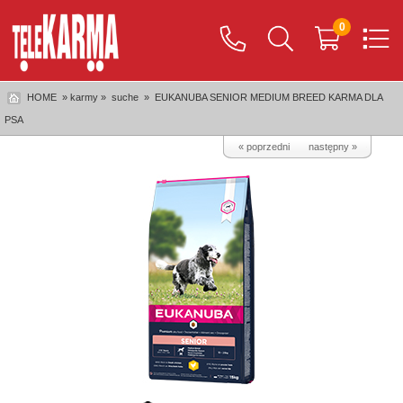
0
HOME
» karmy »
suche
»
EUKANUBA SENIOR MEDIUM BREED KARMA DLA
PSA
« poprzedni
następny »