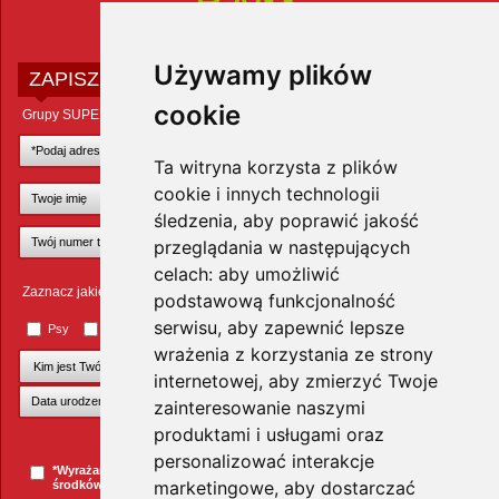
Używamy plików
ZAPISZ SIĘ DO NEWSLETTERA
cookie
Grupy SUPER ZOO POLAND Sp. z o.o.
Ta witryna korzysta z plików
cookie i innych technologii
śledzenia, aby poprawić jakość
przeglądania w następujących
celach:
aby umożliwić
Zaznacz jakie zwierzęta Cię interesują
podstawową funkcjonalność
serwisu
,
aby zapewnić lepsze
Psy
Koty
Małe ssaki
Ptaki
Inne zwierzęta
wrażenia z korzystania ze strony
internetowej
,
aby zmierzyć Twoje
zainteresowanie naszymi
produktami i usługami oraz
+Dodaj kolejnego pupila
personalizować interakcje
*Wyrażam zgodę na przesyłanie informacji handlowych za pomocą
marketingowe
,
aby dostarczać
środków komunikacji elektronicznej.
więcej »