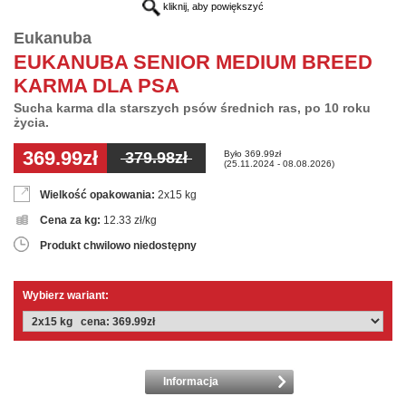
kliknij, aby powiększyć
Eukanuba
EUKANUBA SENIOR MEDIUM BREED
KARMA DLA PSA
Sucha karma dla starszych psów średnich ras, po 10 roku
życia.
369.99zł
Było 369.99zł
379.98zł
(25.11.2024 - 08.08.2026)
Wielkość opakowania:
2x15 kg
Cena za kg:
12.33 zł/kg
Produkt chwilowo niedostępny
Wybierz wariant:
Informacja