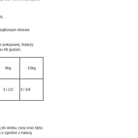
0%.
zątkowym okresie
e pokojowej. Należy
gu 48 godzin.
9kg
10kg
3 i 1/2
3 i 3/4
do wieku, rasy oraz stylu
u o zgodne z naturą