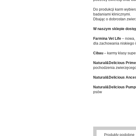
Do produkcji karm wybiera
badaniami klinicznymi.
Dbając o dobrostan zwierz
W naszym sklepie dostęp
Farmina Vet Life
– nowa, 
dla zachowania niskiego 
Cibau
– karmy klasy super
Natural&Delicious Prime
pochodzenia zwierzęcego
Natural&Delicious Ances
Natural&Delicious Pump
psów
Produkty podobne