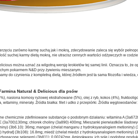
erzęciu zarówno karmę suchą jak i mokrą, zdecydowanie zaleca się wybór pełnopo
ość suchej karmy dietą mokrą, nie utracisz cennych wartości odżywczych w codzie
licious można uznać za wilgotną wersję krokietów tej samej linii. Oznacza to, że
 suchym pokarmem N&D przy żywieniu mieszanym.
 do czynienia z kompletną dietą, której źródłem jest ta sama filozofia i wiedza,
Farmina Natural & Delicious dla psów
(55%), nasiona komosy ryżowej ekstrahowane (5%), olej z ryb, kokos (4%), fruktooli
, witaminy, minerały. Źródła białka: filet i udko z przepiórki. Źródła węglowodanó
inne chemicznie zdefiniowane substancje o podobnym działaniu: witamina A (3a67
E (3a700)130mg; chlorek choliny (3a890) 400mg; Mieszanki pierwiastków śladowyc
iny) (3b6.10): 36mg; mangan (chelat manganu z hydroksyanalogiem metioniny) (3
II) hydrat] (3b108): 16.8mg; miedź (chelat miedzi z hydroksyanalogiem metioniny) (
bogacone selenem) (3b811): 0.00242mg. Aminokwasy, ich sole i podobne produkt