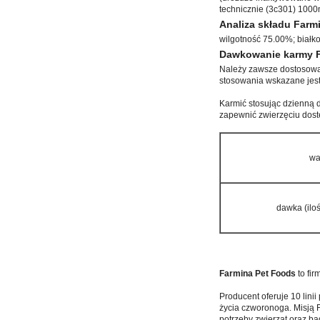
technicznie (3c301) 1000
Analiza składu Far
wilgotność 75.00%; białk
Dawkowanie karmy Fa
Należy zawsze dostosowa
stosowania wskazane jes
Karmić stosując dzienną 
zapewnić zwierzęciu dost
wa
dawka (ilo
Farmina Pet Foods
to fir
Producent oferuje 10 lini
życia czworonoga. Misją 
potrzeby zwierząt oraz b