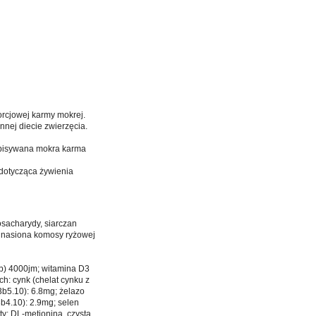
rcjowej karmy mokrej.
nnej diecie zwierzęcia.
 opisywana mokra karma
 dotycząca żywienia
gosacharydy, siarczan
w: nasiona komosy ryżowej
2b) 4000jm; witamina D3
h: cynk (chelat cynku z
b5.10): 6.8mg; żelazo
3b4.10): 2.9mg; selen
y: DL-metionina, czysta