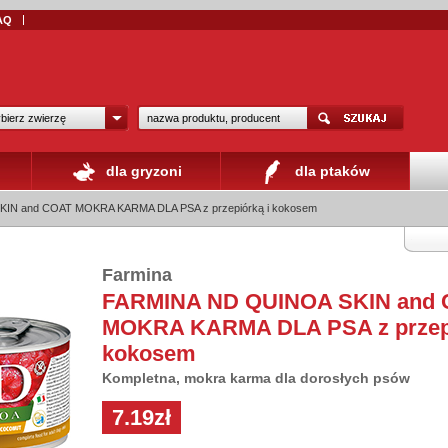
AQ
bierz zwierzę
dla gryzoni
dla ptaków
IN and COAT MOKRA KARMA DLA PSA z przepiórką i kokosem
Farmina
FARMINA ND QUINOA SKIN and
MOKRA KARMA DLA PSA z przepi
kokosem
Kompletna, mokra karma dla dorosłych psów
7.19zł