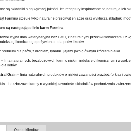
ne są składniki o najwyższej jakości. Ich receptury inspirowane są naturą, a ich 
ąt Farmina stosuje tylko naturalne przeciwutleniacze oraz wyklucza składniki mo
ne są następujące linie karm Farmina:
rewolucyjna linia weterynaryjna bez GMO, z naturalnymi przeciwutleniaczami i z 
indeksu glikemicznego pożywienia - dla psów i kotów
 premium dla psów, z drobiem, rybami i jajami jako głównym źródłem białka
– linia naturalnych, bezzbożowych karm o niskim indeksie glikemicznym i wysokie
 dla kotów
tral Grain
– linia naturalnych produktów o niskiej zawartości prazbóż (orkisz i owi
kin
– bezzbożowe karmy o wysokiej zawartości składników pochodzenia zwierzęceg
Opinie klientów