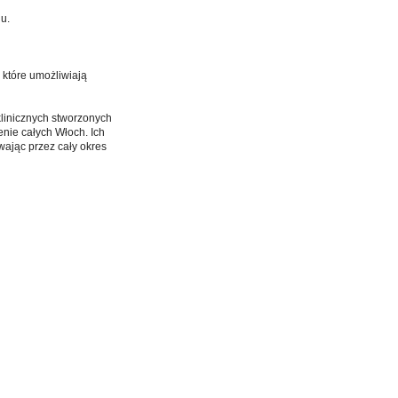
u.
 które umożliwiają
linicznych stworzonych
enie całych Włoch. Ich
wając przez cały okres