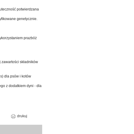
skuteczność potwierdzana
dyfikowane genetycznie.
wykorzystaniem prazbóż
j zawartości składników
es) dla psów i kotów
o z dodatkiem dyni - dla
drukuj