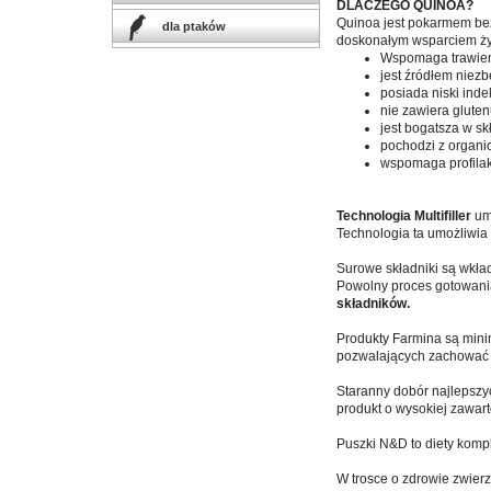
DLACZEGO QUINOA?
Quinoa jest pokarmem be
dla ptaków
doskonałym wsparciem ż
Wspomaga trawieni
jest źródłem niez
posiada niski inde
nie zawiera gluten
jest bogatsza w sk
pochodzi z organi
wspomaga profila
Technologia Multifiller
um
Technologia ta umożliwia
Surowe składniki są wkła
Powolny proces gotowani
składników.
Produkty Farmina są mini
pozwalających zachować 
Staranny dobór najlepszyc
produkt o wysokiej zawart
Puszki N&D to diety komp
W trosce o zdrowie zwierz