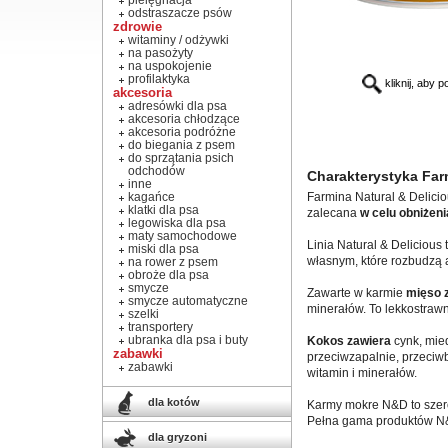
pielęgnacja
odstraszacze psów
zdrowie
witaminy / odżywki
na pasożyty
na uspokojenie
profilaktyka
kliknij, aby 
akcesoria
adresówki dla psa
akcesoria chłodzące
akcesoria podróżne
do biegania z psem
do sprzątania psich
odchodów
Charakterystyka Far
inne
kagańce
Farmina Natural & Delici
klatki dla psa
zalecana
w celu obniżeni
legowiska dla psa
maty samochodowe
Linia Natural & Deliciou
miski dla psa
własnym, które rozbudzą a
na rower z psem
obroże dla psa
smycze
Zawarte w karmie
mięso z
smycze automatyczne
minerałów. To lekkostrawn
szelki
transportery
ubranka dla psa i buty
Kokos zawiera
cynk, mied
zabawki
przeciwzapalnie, przeciw
zabawki
witamin i minerałów.
dla kotów
Karmy mokre N&D to szero
Pełna gama produktów N&
dla gryzoni