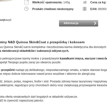
Wielkość opakowania:
140g
Cena za kg:
Produkt chwilowo niedostępny
EAN:
86060
powiększyć
Informacja
miny N&D Quinoa Skin&Coat z przepiórką i kokosem
ous Quinoa Skin&Coat to kompletna i bezzbożowa karma dietetyczna dla dorosłych
a nietolerancji składników i substancji odżywczych.
s to pełnoporcjowe karmy mokre z prawdziwymi
kawałkami mięsa, warzyw i owocó
petyt Twojego pupila zaraz po otwarciu puszki.
 przepiórki
nadaje jej delikatnego, niepowtarzalnego smaku, a także stanowi boga
e mięso dobrze tolerowane nawet przez wrażliwe i skłonne do alergii psy.
ź, żelazo, potas, magnes, fosfor i sód. Posiada zdrowy kwas laurynowy i kaprylowy,
bakteryjnie, łagodząco przy chorobach skóry oraz zwiększają przyswajanie kwasó
ka oferta smakowitych dań bogatych w składniki odżywcze.
D to żywność najwyższej jakości.