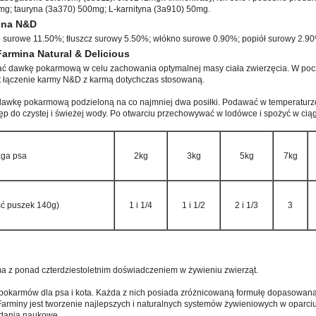
mg; tauryna (3a370) 500mg; L-karnityna (3a910) 50mg.
mina N&D
o surowe 11.50%; tłuszcz surowy 5.50%; włókno surowe 0.90%; popiół surowy 2.9
rmina Natural & Delicious
ć dawkę pokarmową w celu zachowania optymalnej masy ciała zwierzęcia. W poc
t łączenie karmy N&D z karmą dotychczas stosowaną.
dawkę pokarmową podzieloną na co najmniej dwa posiłki. Podawać w temperaturz
ęp do czystej i świeżej wody. Po otwarciu przechowywać w lodówce i spożyć w cią
ga psa
2kg
3kg
5kg
7kg
ść puszek 140g)
1 i 1/4
1 i 1/2
2 i 1/3
3
ma z ponad czterdziestoletnim doświadczeniem w żywieniu zwierząt.
i pokarmów dla psa i kota. Każda z nich posiada zróżnicowaną formułę dopasowaną 
Farminy jest tworzenie najlepszych i naturalnych systemów żywieniowych w oparci
adania naukowe.