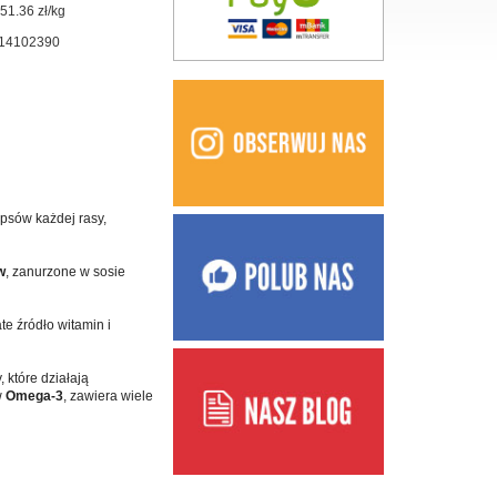
51.36 zł/kg
14102390
 psów każdej rasy,
w
, zanurzone w sosie
te źródło witamin i
 które działają
w
Omega-3
, zawiera wiele