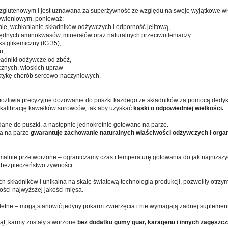
zglutenowym i jest uznawana za superżywność ze względu na swoje wyjątkowe wł
ywieniowym, ponieważ:
e, wchłanianie składników odżywczych i odporność jelitową,
będnych aminokwasów, minerałów oraz naturalnych przeciwutleniaczy
ks glikemiczny (IG 35),
u,
ładniki odżywcze od zbóż,
cznych, włoskich upraw
ktykę chorób sercowo-naczyniowych.
ożliwia precyzyjne dozowanie do puszki każdego ze składników za pomocą ded
 kalibrację kawałków surowców, tak aby uzyskać
kąski o odpowiedniej wielkości.
dane do puszki, a następnie jednokrotnie gotowane na parze.
a na parze
gwarantuje zachowanie naturalnych właściwości odżywczych i orga
malnie przetworzone – ograniczamy czas i temperaturę gotowania do jak najniższy
bezpieczeństwo żywności.
h składników i unikalna na skalę światową technologia produkcji, pozwoliły otrzy
ości najwyższej jakości mięsa.
letne – mogą stanowić jedyny pokarm zwierzęcia i nie wymagają żadnej suplement
ąt, karmy zostały stworzone
bez dodatku gumy guar, karagenu i innych zagęszcz