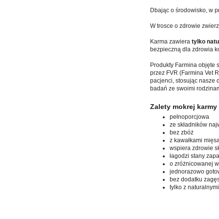
Dbając o środowisko, w p
W trosce o zdrowie zwier
Karma zawiera
tylko nat
bezpieczną dla zdrowia k
Produkty Farmina objęte s
przez FVR (Farmina Vet Re
pacjenci, stosując nasze 
badań ze swoimi rodzina
Zalety mokrej karmy
pełnoporcjowa
ze składników naj
bez zbóż
z kawałkami mięs
wspiera zdrowie sk
łagodzi stany zapa
o zróżnicowanej w
jednorazowo goto
bez dodatku zagę
tylko z naturalnym