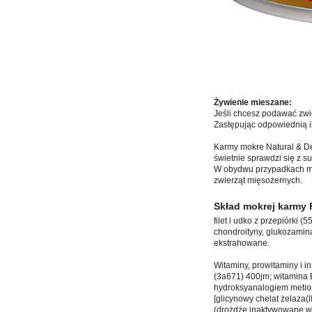
Żywienie mieszane:
Jeśli chcesz podawać zwi
Zastępując odpowiednią il
Karmy mokre Natural & De
świetnie sprawdzi się z
W obydwu przypadkach mamy
zwierząt mięsożernych.
Skład mokrej karmy 
filet i udko z przepiórki 
chondroityny, glukozamina
ekstrahowane.
Witaminy, prowitaminy i 
(3a671) 400jm; witamina 
hydroksyanalogiem metion
[glicynowy chelat żelaza(
(drożdże inaktywowane wz