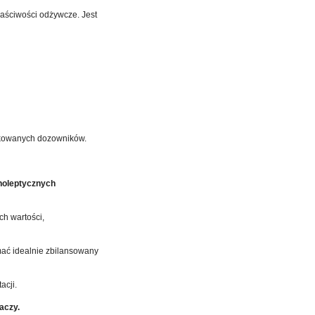
aściwości odżywcze. Jest
ykowanych dozowników.
noleptycznych
ch wartości,
mać idealnie zbilansowany
acji.
aczy.