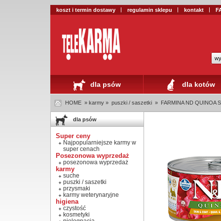
koszt i termin dostawy
regulamin sklepu
kontakt
F
wy
dla psów
dla kotów
HOME
» karmy »
puszki / saszetki
»
FARMINA ND QUINOA SK
dla psów
Super ceny
Najpopularniejsze karmy w
super cenach
Posezonowa wyprzedaż
posezonowa wyprzedaż
karmy
suche
puszki / saszetki
przysmaki
karmy weterynaryjne
higiena
czystość
kosmetyki