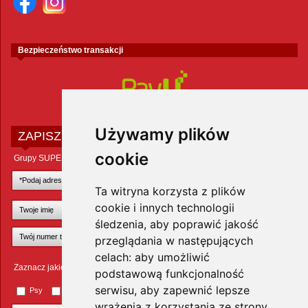
Bezpieczeństwo transakcji
Używamy plików
ZAPISZ SIĘ DO NEWSLETTERA
cookie
Grupy SUPER ZOO POLAND Sp. z o.o.
Ta witryna korzysta z plików
cookie i innych technologii
śledzenia, aby poprawić jakość
przeglądania w następujących
celach:
aby umożliwić
Zaznacz jakie zwierzęta Cię interesują
podstawową funkcjonalność
serwisu
,
aby zapewnić lepsze
Psy
Koty
Małe ssaki
Ptaki
Inne zwierzęta
wrażenia z korzystania ze strony