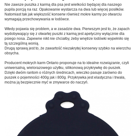
Nie zawsze puszka z karmą dla psa jest wielkości będącej dla naszego
pupila porcją na raz. Opakowanie wystarcza na dwa lub więcej posiłków.
Natomiast tak jak większość konserw również mokre karmy po otwarciu
wymagają przechowywania w lodówce.
Wtedy pojawia się problem, a w zasadzie dwa. Pierwszym jest to, że zapach
wydobywający się z otwartej puszki z karmą jest apetyczny wyłącznie dla
psiego nosa. Zapewne nikt nie chciałby, żeby wnętrze lodówki wypełniło się
tą szczególną wonią.
Drugą sprawą jest to, że zawartość niezakrytej konserwy szybko na wierzchu
obsycha.
Producent mokrych karm Ontario proponuje na to idealne rozwiązanie, czyli
uniwersalną, wielorazowego użytku, silikonową przykrywkę do puszek.
Dzięki dwóm rantom o różnych średnicach, wieczko pasuje zarówno do
puszek o pojemności 400g jak i 800g. Przykrywka jest elastyczna i trwała,
można ją bezpiecznie myć w zmywarce do naczyń.