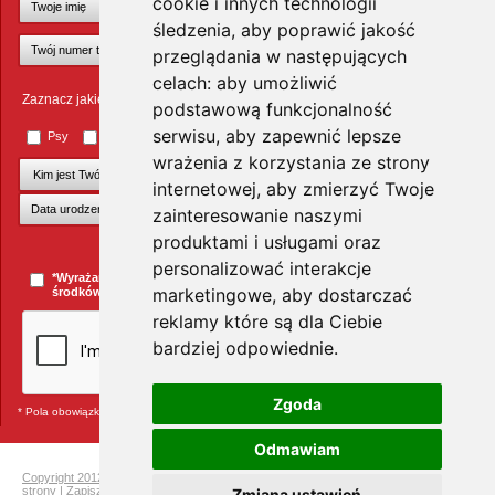
cookie i innych technologii
śledzenia, aby poprawić jakość
przeglądania w następujących
celach:
aby umożliwić
Zaznacz jakie zwierzęta Cię interesują
podstawową funkcjonalność
serwisu
,
aby zapewnić lepsze
Psy
Koty
Małe ssaki
Ptaki
Inne zwierzęta
wrażenia z korzystania ze strony
internetowej
,
aby zmierzyć Twoje
zainteresowanie naszymi
produktami i usługami oraz
+Dodaj kolejnego pupila
personalizować interakcje
*Wyrażam zgodę na przesyłanie informacji handlowych za pomocą
marketingowe
,
aby dostarczać
środków komunikacji elektronicznej.
więcej »
reklamy które są dla Ciebie
bardziej odpowiednie
.
Zgoda
* Pola obowiązkowe
Odmawiam
Copyright 2012 Telekarma
|
Ochrona prywatności
|
Mapa strony
|
Pełna mapa
strony
|
Zapisz się do newslettera i odbierz rabat na kolejne zakupy
|
Dla gryzoni
|
Zmiana ustawień