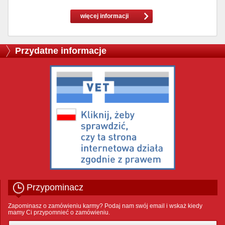
więcej informacji
Przydatne informacje
Przypominacz
Zapominasz o zamówieniu karmy? Podaj nam swój email i wskaż kiedy
mamy Ci przypomnieć o zamówieniu.