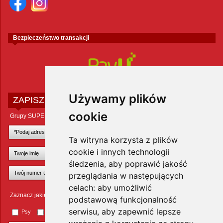
Bezpieczeństwo transakcji
Używamy plików
ZAPISZ SIĘ DO NEWSLETTERA
cookie
Grupy SUPER ZOO POLAND Sp. z o.o.
Ta witryna korzysta z plików
cookie i innych technologii
śledzenia, aby poprawić jakość
przeglądania w następujących
celach:
aby umożliwić
Zaznacz jakie zwierzęta Cię interesują
podstawową funkcjonalność
serwisu
,
aby zapewnić lepsze
Psy
Koty
Małe ssaki
Ptaki
Inne zwierzęta