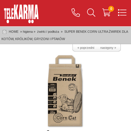
0
HOME
» higiena »
żwirki / podłoża
»
SUPER BENEK CORN ULTRA ŻWIREK DLA
KOTÓW, KRÓLIKÓW, GRYZONI I PTAKÓW
« poprzedni
następny »