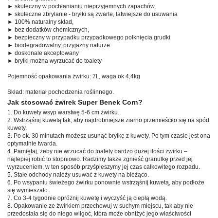
► skuteczny w pochłanianiu nieprzyjemnych zapachów,
► skuteczne zbrylanie - bryłki są zwarte, łatwiejsze do usuwania
► 100% naturalny skład,
► bez dodatków chemicznych,
► bezpieczny w przypadku przypadkowego połknięcia grudki
► biodegradowalny, przyjazny naturze
► doskonale akceptowany
► bryłki można wyrzucać do toalety
Pojemność opakowania żwirku: 7l., waga ok 4,4kg
Skład: materiał pochodzenia roślinnego.
Jak stosować żwirek Super Benek Corn?
1. Do kuwety wsyp warstwę 5-6 cm żwirku.
2. Wstrząśnij kuwetą tak, aby najdrobniejsze ziarno przemieściło się na spód
kuwety.
3. Po ok. 30 minutach możesz usunąć bryłkę z kuwety. Po tym czasie jest ona
optymalnie twarda.
4. Pamiętaj, żeby nie wrzucać do toalety bardzo dużej ilości żwirku –
najlepiej robić to stopniowo. Radzimy także zgnieść granulkę przed jej
wyrzuceniem, w ten sposób przyśpieszymy jej czas całkowitego rozpadu.
5. Stałe odchody należy usuwać z kuwety na bieżąco.
6. Po wsypaniu świeżego żwirku ponownie wstrząśnij kuwetą, aby podłoże
się wymieszało.
7. Co 3-4 tygodnie opróżnij kuwetę i wyczyść ją ciepłą wodą.
8. Opakowanie ze żwirkiem przechowuj w suchym miejscu, tak aby nie
przedostała się do niego wilgoć, która może obniżyć jego właściwości