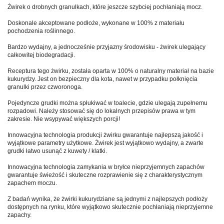
Żwirek o drobnych granulkach, które jeszcze szybciej pochłaniają mocz.
Doskonale akceptowane podłoże, wykonane w 100% z materiału
pochodzenia roślinnego.
Bardzo wydajny, a jednocześnie przyjazny środowisku - żwirek ulegający
całkowitej biodegradacji.
Receptura tego żwirku, została oparta w 100% o naturalny materiał na bazie
kukurydzy. Jest on bezpieczny dla kota, nawet w przypadku połknięcia
granulki przez czworonoga.
Pojedyncze grudki można spłukiwać w toalecie, gdzie ulegają zupełnemu
rozpadowi. Należy stosować się do lokalnych przepisów prawa w tym
zakresie. Nie wsypywać większych porcji!
Innowacyjna technologia produkcji żwirku gwarantuje najlepszą jakość i
wyjątkowe parametry użytkowe. Żwirek jest wyjątkowo wydajny, a zwarte
grudki łatwo usunąć z kuwety / klatki.
Innowacyjna technologia zamykania w bryłce nieprzyjemnych zapachów
gwarantuje świeżość i skuteczne rozprawienie się z charakterystycznym
zapachem moczu.
Z badań wynika, że żwirki kukurydziane są jednymi z najlepszych podłoży
dostępnych na rynku, które wyjątkowo skutecznie pochłaniają nieprzyjemne
zapachy.