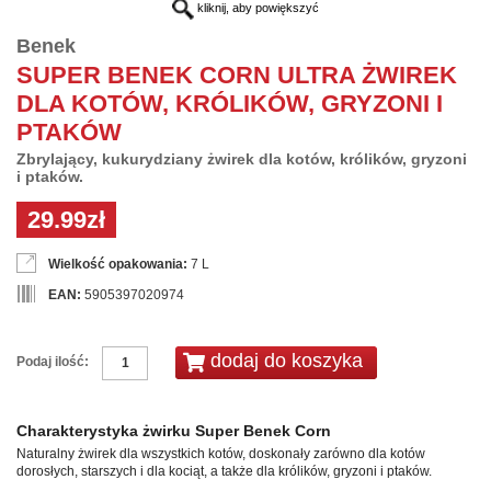
kliknij, aby powiększyć
Benek
SUPER BENEK CORN ULTRA ŻWIREK
DLA KOTÓW, KRÓLIKÓW, GRYZONI I
PTAKÓW
Zbrylający, kukurydziany żwirek dla kotów, królików, gryzoni
i ptaków.
29.99zł
Wielkość opakowania:
7 L
EAN:
5905397020974
Podaj ilość:
Charakterystyka żwirku Super Benek Corn
Naturalny żwirek dla wszystkich kotów, doskonały zarówno dla kotów
dorosłych, starszych i dla kociąt, a także dla królików, gryzoni i ptaków.