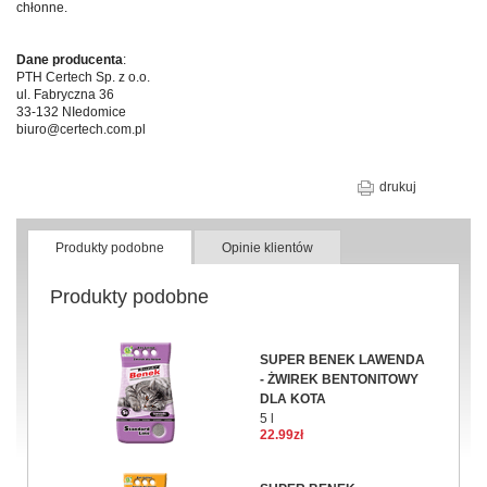
chłonne.
Dane producenta
:
PTH Certech Sp. z o.o.
ul. Fabryczna 36
33-132 NIedomice
biuro@certech.com.pl
drukuj
Produkty podobne
Opinie klientów
Produkty podobne
SUPER BENEK LAWENDA
- ŻWIREK BENTONITOWY
DLA KOTA
5 l
22.99zł