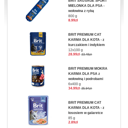
BRIT SAUSAGE SPORT
MIELONKA DLA PSA -
wołowina z rybą
800 g
8.99zł
BRIT PREMIUM CAT
KARMA DLA KOTA - z
kurczakiem i indykiem
12x100 g
28.99zł
33.48zł
BRIT PREMIUM MOKRA
KARMA DLA PSA z
wołowiną i podrobami
6x400 g
34.99zł
35.94zł
BRIT PREMIUM CAT
KARMA DLA KOTA - z
łososiem w galaretce
85 g
2.89zł