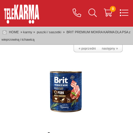
0
HOME
» karmy »
puszki / saszetki
»
BRIT PREMIUM MOKRA KARMA DLA PSA z
wieprzowiną i tchawicą
« poprzedni
następny »