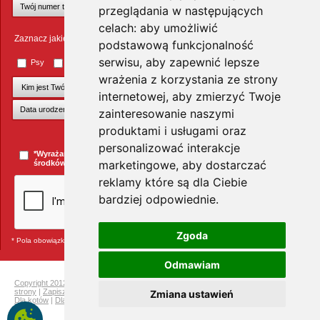
przeglądania w następujących
celach:
aby umożliwić
Zaznacz jakie zwierzęta Cię interesują
podstawową funkcjonalność
serwisu
,
aby zapewnić lepsze
Psy
Koty
Małe ssaki
Ptaki
Inne zwierzęta
wrażenia z korzystania ze strony
internetowej
,
aby zmierzyć Twoje
zainteresowanie naszymi
produktami i usługami oraz
+Dodaj kolejnego pupila
personalizować interakcje
*Wyrażam zgodę na przesyłanie informacji handlowych za pomocą
marketingowe
,
aby dostarczać
środków komunikacji elektronicznej.
więcej »
reklamy które są dla Ciebie
bardziej odpowiednie
.
Zgoda
* Pola obowiązkowe
Odmawiam
Copyright 2012 Telekarma
|
Ochrona prywatności
|
Mapa strony
|
Pełna mapa
strony
|
Zapisz się do newslettera i odbierz rabat na kolejne zakupy
|
Dla gryzoni
|
Zmiana ustawień
Dla kotów
|
Dla psów
|
Dla ptaków
|
Producenci
Telekarma.pl