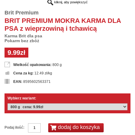
kliknij, aby powiększyć
Brit Premium
BRIT PREMIUM MOKRA KARMA DLA
PSA z wieprzowiną i tchawicą
Karma Brit dla psa
Pokarm bez zbóż
9.99zł
Wielkość opakowania:
800 g
Cena za kg:
12.49 zł/kg
EAN:
8595602563371
Wybierz wariant:
Podaj ilość: