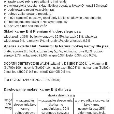
► zawiera potrzebne psu witaminy i minerały
►zawiera olej z łososia - składnik diety bogaty w kwasy Omega3 i Omega6
► dedykowana psom wszystkich ras
► dobrze zbilansowana receptura
► może stanowić podstawę psiej diety lub jej smakowite uzupełnienie
► chętnie jedzona nawet przez wybredne psy
► bez GMO, bez soli, bez zbóż
Skład karmy Brit Premium dla dorosłego psa
wieprzowina 36%, bulion wieprzowy 35,5%, kurczak 21%, tchawica
wieprzowa 5%, rozmaryn 1%, minerały 1%, olej z łososia 0,5%
Analiza składu Brit Premium By Nature mokrej karmy dla psa
białko surowe 8,5 %, tłuszcz surowy 5,5 %, włókno surowe 0,3%, popiół
surowy 2,7%, wilgotność 78,0%, wapń 0,3%, fosfor 0,3%, sód 0,5%.
DODATKI DIETETYCZNE W 1KG: witamina D3 (E671) 200 j.m., witamina E
(3a700) 100 mg, cynk (3b606) 10 mg, żelazo (3b103) 8 mg, mangan (3b502)
2 mg, jod (3b201) 0,5 mg, miedź (3b405) 0,5 mg.
ENERGIA METABOLICZNA: 1020 kcal/kg
Dawkowanie mokrej karmy Brit dla psa
dawka dzienna w g
waga
w przypadku
w przypadku stosowania
w przypadku stosowania
psa
stosowania jako
jako karmę
jako karmę
w kg
karmę
uzupełniającą, 50%
uzupełniającą, 25%
pełnoporcjową
dziennego spożycia
dziennego spożycia