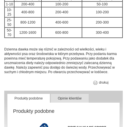
1-10
200-400
100-200
50-100
10-
400-800
200-400
100-200
25
25-
800-1200
400-600
200-300
50
50-
1200-1600
600-800
300-400
70
Dzienna dawka może się różnić w zależności od wielkości, wieku i
aktywności psa oraz środowiska w którym przebywa. Przy podaniu karma
powinna mieć temperaturę pokojową. Przy podawaniu jako dodatek dla
urozmaicenia diety należy odpowiednio zmniejszyć zalecaną dzienną
dawkę. Należy zapewnić psu dostęp do świeżej wody. Przechowywać w
suchym i chłodnym miejscu. Po otwarciu przechowywać w lodówce.
drukuj
Produkty podobne
Opinie klientów
Produkty podobne