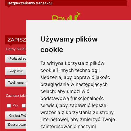
Bezpieczeństwo transakcji
Używamy plików
ZAPISZ SIĘ DO NEWSLETTERA
cookie
Grupy SUPER ZOO POLAND Sp. z o.o.
Ta witryna korzysta z plików
cookie i innych technologii
śledzenia, aby poprawić jakość
przeglądania w następujących
celach:
aby umożliwić
Zaznacz jakie zwierzęta Cię interesują
podstawową funkcjonalność
serwisu
,
aby zapewnić lepsze
Psy
Koty
Małe ssaki
Ptaki
Inne zwierzęta
wrażenia z korzystania ze strony
internetowej
,
aby zmierzyć Twoje
zainteresowanie naszymi