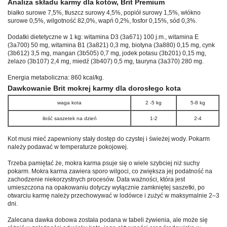
Analiza składu karmy dla kotów, Brit Premium
białko surowe 7,5%, tłuszcz surowy 4,5%, popiół surowy 1,5%, włókno
surowe 0,5%, wilgotność 82,0%, wapń 0,2%, fosfor 0,15%, sód 0,3%.
Dodatki dietetyczne w 1 kg: witamina D3 (3a671) 100 j.m., witamina E
(3a700) 50 mg, witamina B1 (3a821) 0,3 mg, biotyna (3a880) 0,15 mg, cynk
(3b612) 3,5 mg, mangan (3b505) 0,7 mg, jodek potasu (3b201) 0,15 mg,
żelazo (3b107) 2,4 mg, miedź (3b407) 0,5 mg, tauryna (3a370) 280 mg.
Energia metaboliczna: 860 kcal/kg.
Dawkowanie Brit mokrej karmy dla dorosłego kota
waga kota
2 -5 kg
5-8 kg
ilość saszetek na dzień
1-2
2-4
Kot musi mieć zapewniony stały dostęp do czystej i świeżej wody. Pokarm
należy podawać w temperaturze pokojowej.
Trzeba pamiętać że, mokra karma psuje się o wiele szybciej niż suchy
pokarm. Mokra karma zawiera sporo wilgoci, co zwiększa jej podatność na
zachodzenie niekorzystnych procesów. Data ważności, która jest
umieszczona na opakowaniu dotyczy wyłącznie zamkniętej saszetki, po
otwarciu karmę należy przechowywać w lodówce i zużyć w maksymalnie 2–3
dni.
Zalecana dawka dobowa została podana w tabeli żywienia, ale może się