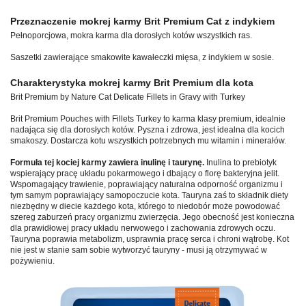
Przeznaczenie mokrej karmy Brit Premium Cat z indykiem
Pełnoporcjowa, mokra karma dla dorosłych kotów wszystkich ras.
Saszetki zawierające smakowite kawałeczki mięsa, z indykiem w sosie.
Charakterystyka mokrej karmy Brit Premium dla kota
Brit Premium by Nature Cat Delicate Fillets in Gravy with Turkey
Brit Premium Pouches with Fillets Turkey to karma klasy premium, idealnie
nadająca się dla dorosłych kotów. Pyszna i zdrowa, jest idealna dla kocich
smakoszy. Dostarcza kotu wszystkich potrzebnych mu witamin i minerałów.
Formuła tej kociej karmy zawiera inulinę i taurynę.
Inulina to prebiotyk
wspierający pracę układu pokarmowego i dbający o florę bakteryjna jelit.
Wspomagający trawienie, poprawiający naturalna odporność organizmu i
tym samym poprawiający samopoczucie kota. Tauryna zaś to składnik diety
niezbędny w diecie każdego kota, którego to niedobór może powodować
szereg zaburzeń pracy organizmu zwierzęcia. Jego obecność jest konieczna
dla prawidłowej pracy układu nerwowego i zachowania zdrowych oczu.
Tauryna poprawia metabolizm, usprawnia pracę serca i chroni wątrobę. Kot
nie jest w stanie sam sobie wytworzyć tauryny - musi ją otrzymywać w
pożywieniu.