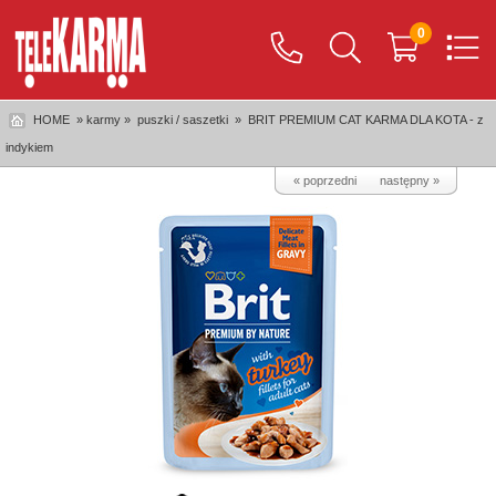
0
HOME
» karmy »
puszki / saszetki
»
BRIT PREMIUM CAT KARMA DLA KOTA - z
indykiem
« poprzedni
następny »