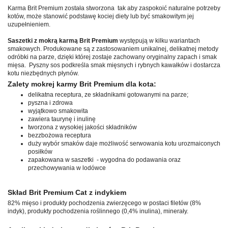
Karma Brit Premium została stworzona tak aby zaspokoić naturalne potrzeby
kotów, może stanowić podstawę kociej diety lub być smakowitym jej
uzupełnieniem.
Saszetki z mokrą karmą Brit Premium
występują w kilku wariantach
smakowych. Produkowane są z zastosowaniem unikalnej, delikatnej metody
odróbki na parze, dzięki której zostaje zachowany oryginalny zapach i smak
mięsa. Pyszny sos podkreśla smak mięsnych i rybnych kawałków i dostarcza
kotu niezbędnych płynów.
Zalety mokrej karmy Brit Premium dla kota:
delikatna receptura, ze składnikami gotowanymi na parze;
pyszna i zdrowa
wyjątkowo smakowita
zawiera taurynę i inulinę
tworzona z wysokiej jakości składników
bezzbożowa receptura
duży wybór smaków daje możliwość serwowania kotu urozmaiconych
posiłków
zapakowana w saszetki - wygodna do podawania oraz
przechowywania w lodówce
Skład Brit Premium Cat z indykiem
82% mięso i produkty pochodzenia zwierzęcego w postaci filetów (8%
indyk), produkty pochodzenia roślinnego (0,4% inulina), minerały.