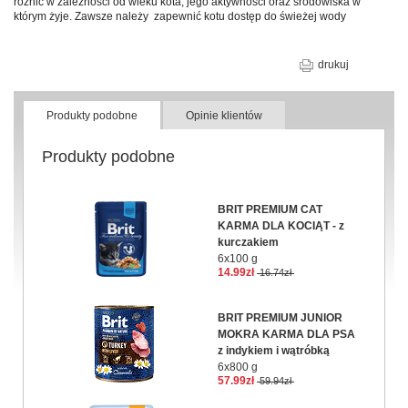
różnić w zależności od wieku kota, jego aktywności oraz środowiska w
którym żyje. Zawsze należy zapewnić kotu dostęp do świeżej wody
drukuj
Produkty podobne
Opinie klientów
Produkty podobne
BRIT PREMIUM CAT
KARMA DLA KOCIĄT - z
kurczakiem
6x100 g
14.99zł
16.74zł
BRIT PREMIUM JUNIOR
MOKRA KARMA DLA PSA
z indykiem i wątróbką
6x800 g
57.99zł
59.94zł