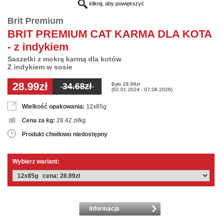
kliknij, aby powiększyć
Brit Premium
BRIT PREMIUM CAT KARMA DLA KOTA
- z indykiem
Saszetki z mokrą karmą dla kotów
Z indykiem w sosie
28.99zł
Było 28.99zł
34.68zł
(02.01.2024 - 07.08.2026)
Wielkość opakowania:
12x85g
Cena za kg:
28.42 zł/kg
Produkt chwilowo niedostępny
Wybierz wariant:
Informacja