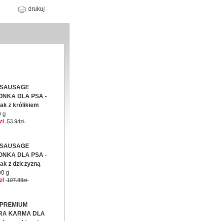
drukuj
 SAUSAGE
ONKA DLA PSA -
ak z królikiem
 g
zł
53.94zł
 SAUSAGE
ONKA DLA PSA -
ak z dziczyzną
0 g
zł
107.88zł
 PREMIUM
RA KARMA DLA