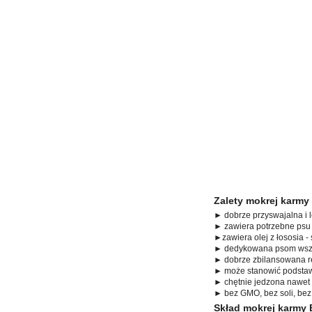
Zalety mokrej karmy
► dobrze przyswajalna i 
► zawiera potrzebne psu 
►zawiera olej z łososia 
► dedykowana psom wszy
► dobrze zbilansowana r
► może stanowić podstawę
► chętnie jedzona nawet
► bez GMO, bez soli, bez
Skład mokrej karmy 