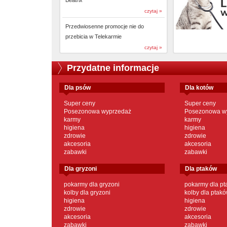
Beatrix
czytaj »
Przedwiosenne promocje nie do
przebicia w Telekarmie
czytaj »
Przydatne informacje
dla psów
dla kotów
Super ceny
Super ceny
Posezonowa wyprzedaż
Posezonowa w
karmy
karmy
higiena
higiena
zdrowie
zdrowie
akcesoria
akcesoria
zabawki
zabawki
dla gryzoni
dla ptaków
pokarmy dla gryzoni
pokarmy dla p
kolby dla gryzoni
kolby dla ptak
higiena
higiena
zdrowie
zdrowie
akcesoria
akcesoria
zabawki
zabawki