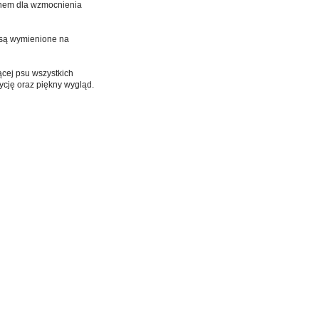
enem dla wzmocnienia
e są wymienione na
ącej psu wszystkich
ycję oraz piękny wygląd.