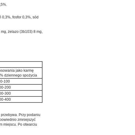
 0,5%.
 0,3%, fosfor 0,3%, sód
mg, żelazo (3b103) 8 mg,
osowania jako karmę
5% dziennego spożycia
0-100
00-200
00-300
00-400
m przebywa. Przy podaniu
dpowiednio zmniejszyć
 miejscu. Po otwarciu