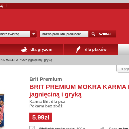
AQ
bierz zwierzę
dla gryzoni
dla ptaków
RMA DLA PSA z jagnięciną i gryką
« pop
Brit Premium
BRIT PREMIUM MOKRA KARMA 
jagnięciną i gryką
Karma Brit dla psa
Pokarm bez zbóż
5.99zł