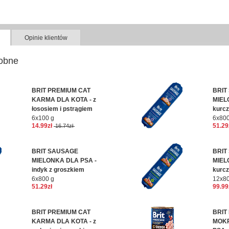
Opinie klientów
obne
BRIT PREMIUM CAT
BRIT
KARMA DLA KOTA - z
MIEL
łososiem i pstrągiem
kurcz
6x100 g
6x800
14.99zł
51.29
16.74zł
BRIT SAUSAGE
BRIT
MIELONKA DLA PSA -
MIEL
indyk z groszkiem
kurcz
6x800 g
12x80
51.29zł
99.99
BRIT PREMIUM CAT
BRIT
KARMA DLA KOTA - z
MOK