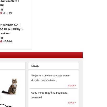
 kurczakiem i
ami
 g
zł
35.94zł
 PREMIUM CAT
A DLA KOCIĄT -
czakiem
 g
zł
16.74zł
F.A.Q.
Nie jestem pewien czy poprawnie
złożyłem zamówienie.
czytaj »
Kiedy mogę liczyć na bezpłatną
dostawę?
czytaj »