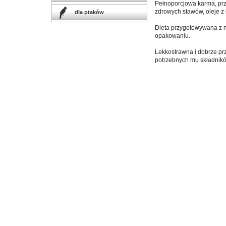
Pełnoporcjowa karma, prz
zdrowych stawów, oleje z 
dla ptaków
Dieta przygotowywana z na
opakowaniu.
Lekkostrawna i dobrze pr
potrzebnych mu składnikó