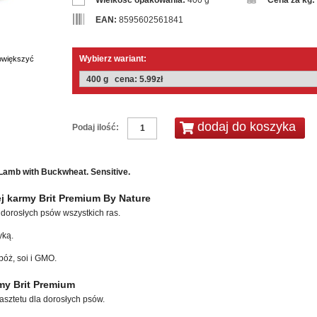
Wielkość opakowania:
400 g
Cena za kg:
EAN:
8595602561841
Wybierz wariant:
powiększyć
Podaj ilość:
Lamb with Buckwheat. Sensitive.
j karmy Brit Premium By Nature
dorosłych psów wszystkich ras.
yką.
bóż, soi i GMO.
my Brit Premium
asztetu dla dorosłych psów.