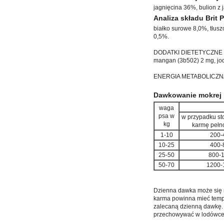
jagnięcina 36%, bulion z 
Analiza składu Brit
białko surowe 8,0%, tłus
0,5%.
DODATKI DIETETYCZNE W 1
mangan (3b502) 2 mg, jod
ENERGIA METABOLICZNA: 
Dawkowanie mokrej k
waga
psa w
w przypadku st
kg
karmę pełn
1-10
200-
10-25
400-
25-50
800-
50-70
1200-
Dzienna dawka może się r
karma powinna mieć tempe
zalecaną dzienną dawkę.
przechowywać w lodówce