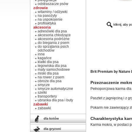
pielęgnacja
odstraszacze psów
zdrowie
witaminy / odżywki
na pasożyty
na uspokojenie
profilaktyka
kliknij, aby 
akcesoria
adresówki dla psa
akcesoria chłodzące
akcesoria podróżne
do biegania z psem
do sprzątania psich
odchodów
inne
kagańce
klatki dla psa
legowiska dla psa
maty samochodowe
Brit Premium by Nature 
miski dla psa
na rower z psem
obroże dla psa
Przeznaczenie mokre
smycze
smycze automatyczne
Pełnoporcjowa karma dla 
szelki
transportery
Pasztet z jagnięciną i z gr
ubranka dla psa i buty
zabawki
Pokarm nie zawierający z
zabawki
Charakterystyka kar
dla kotów
Karma mokra, w postaci p
dla gryzoni