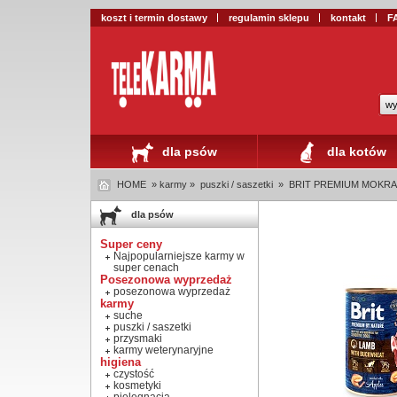
koszt i termin dostawy
regulamin sklepu
kontakt
F
wy
dla psów
dla kotów
HOME
» karmy »
puszki / saszetki
»
BRIT PREMIUM MOKRA KA
dla psów
Super ceny
Najpopularniejsze karmy w
super cenach
Posezonowa wyprzedaż
posezonowa wyprzedaż
karmy
suche
puszki / saszetki
przysmaki
karmy weterynaryjne
higiena
czystość
kosmetyki