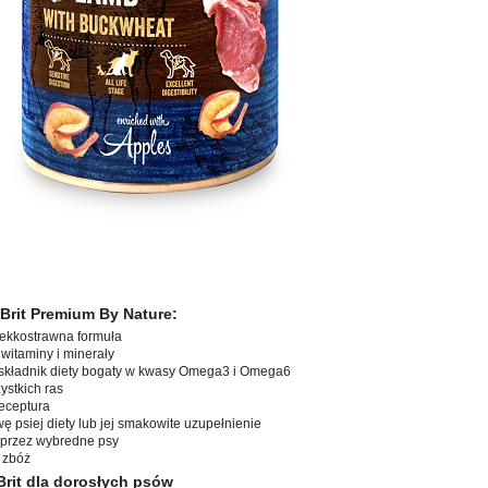
 Brit Premium By Nature:
lekkostrawna formuła
witaminy i minerały
- składnik diety bogaty w kwasy Omega3 i Omega6
stkich ras
eceptura
 psiej diety lub jej smakowite uzupełnienie
 przez wybredne psy
 zbóż
Brit dla dorosłych psów