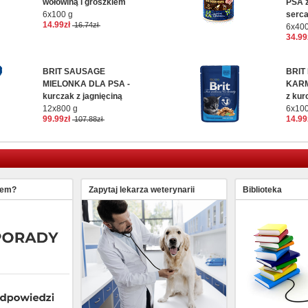
wołowiną i groszkiem
PSA z
6x100 g
serc
14.99zł
16.74zł
6x400
34.99
BRIT SAUSAGE
BRIT
MIELONKA DLA PSA -
KARM
kurczak z jagnięciną
z kur
12x800 g
6x100
99.99zł
14.99
107.88zł
lem?
Zapytaj lekarza weterynarii
Biblioteka