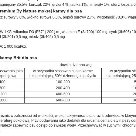
jagnięciny 35,5%, kurczak 22%, gryka 4 %, jabłka 1%, minerały 1%, olej z łososia
 Premium By Nature mokrej karmy dla psa
zcz surowy 5,0%, włókno surowe 0,3%, popiół surowy 2,7%, wilgotność 78,0%, wapń
KG: witamina D3 (E671) 200 j.m., witamina E (3a700) 100 mg, cynk (3b606) 10 
 (3b201) 0,5 mg, miedź (3b405) 0,5 mg.
1 000 kcal/kg.
army Brit dla psa
dawka dzienna w g
osowania jako
w przypadku stosowania jako karmę
w przypadku st
oporcjową
uzupełniającą, 50% dziennego spożycia
uzupełniającą, 2
400
100-200
5
800
200-400
1
1200
400-600
2
1600
600-800
3
óżnić w zależności od wielkości, wieku i aktywności psa oraz środowiska w który
raturę pokojową. Przy podawaniu jako dodatek dla urozmaicenia diety należy o
 Należy zapewnić psu dostęp do świeżej wody. Przechowywać w suchym i chłodnym
.