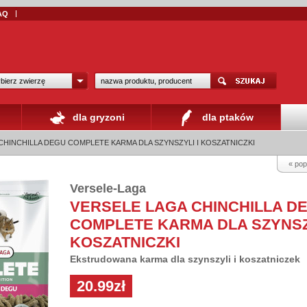
AQ
bierz zwierzę
dla gryzoni
dla ptaków
CHINCHILLA DEGU COMPLETE KARMA DLA SZYNSZYLI I KOSZATNICZKI
« pop
Versele-Laga
VERSELE LAGA CHINCHILLA D
COMPLETE KARMA DLA SZYNSZY
KOSZATNICZKI
Ekstrudowana karma dla szynszyli i koszatniczek
20.99zł