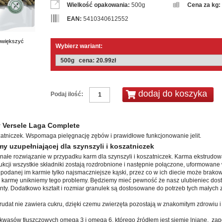
Wielkość opakowania:
500g
Cena za kg:
EAN:
5410340612552
powiększyć
Wybierz wariant:
Podaj ilość:
 Versele Laga Complete
zatniczek. Wspomaga pielęgnację zębów i prawidłowe funkcjonowanie jelit.
y uzupełniającej dla szynszyli i koszatniczek
onałe rozwiązanie w przypadku karm dla szynszyli i koszatniczek. Karma ekstrudo
kcji wszystkie składniki zostają rozdrobnione i następnie połączone, uformowane
 podanej im karmie tylko najsmaczniejsze kąski, przez co w ich diecie może brako
karmę unikniemy tego problemy. Będziemy mieć pewność że nasz ulubieniec dost
ty. Dodatkowo kształt i rozmiar granulek są dostosowane do potrzeb tych małych z
rudat nie zawiera cukru, dzięki czemu zwierzęta pozostają w znakomitym zdrowiu i 
kwasów tłuszczowych omega 3 i omega 6, którego źródłem jest siemię lniane, zap