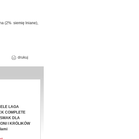
ona (2% siemię lniane),
drukuj
ELE LAGA
CK COMPLETE
SMAK DLA
ONI I KRÓLIKÓW
olami