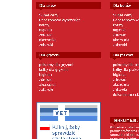
dla psów
dla kotów
Super ceny
Super ceny
Posezonowa wyprzedaż
Posezonowa w
karmy
karmy
higiena
higiena
zdrowie
zdrowie
akcesoria
akcesoria
zabawki
zabawki
dla gryzoni
dla ptaków
pokarmy dla gryzoni
pokarmy dla p
kolby dla gryzoni
kolby dla ptak
higiena
higiena
zdrowie
zdrowie
akcesoria
akcesoria
zabawki
zabawki
dokarmianie p
Telekarma.pl 
Wszelkie znaki tow
producentów oraz 
stronach sklepu, n
prawowitych właścic