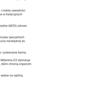
i niskiej zawartości
na w tradycyjnych
harydów (MOS) zdrowo
anulatu specjalnych
żucia niezbędnej do
 i pobieranie karmy.
. Witamina D3 stymuluje
 które chronią organizm
y wpływ na ogólną