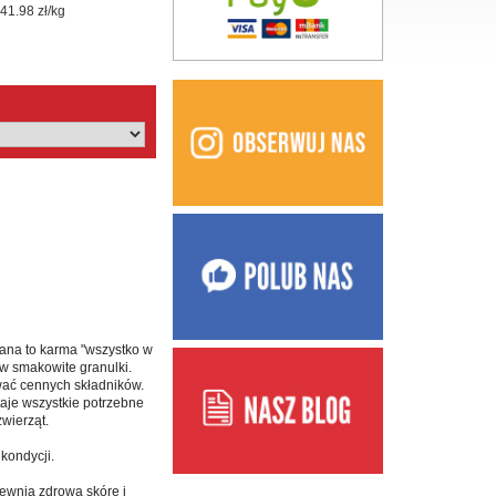
41.98 zł/kg
wana to karma "wszystko w
 w smakowite granulki.
wać cennych składników.
aje wszystkie potrzebne
wierząt.
kondycji.
ewnia zdrową skórę i