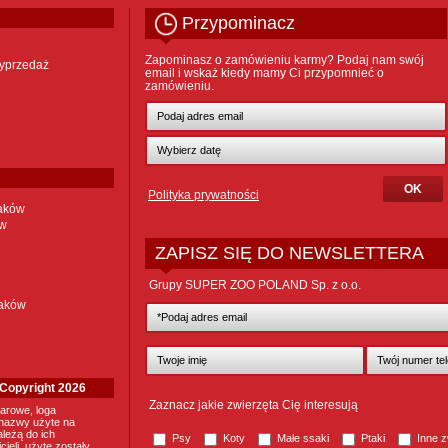
Przypominacz
Zapominasz o zamówieniu karmy? Podaj nam swój
yprzedaż
email i wskaż kiedy mamy Ci przypomnieć o
zamówieniu.
Polityka prywatności
taków
ów
ZAPISZ SIĘ DO NEWSLETTERA
Grupy SUPER ZOO POLAND Sp. z o.o.
taków
. Copyright 2026
Zaznacz jakie zwierzęta Cię interesują
arowe, loga
nazwy użyte na
ależą do ich
Psy
Koty
Małe ssaki
Ptaki
Inne z
ieli, użyte zostały