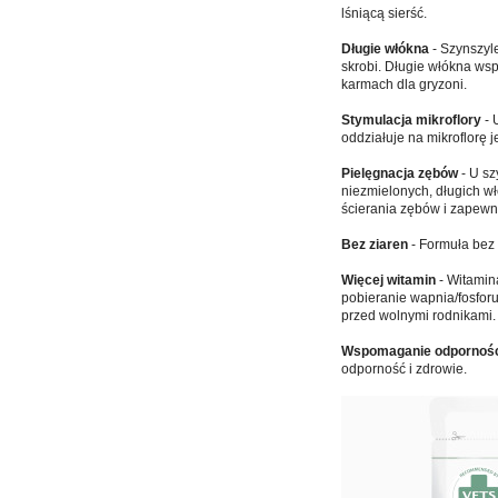
lśniącą sierść.
Długie włókna
- Szynszyle
skrobi. Długie włókna wsp
karmach dla gryzoni.
Stymulacja mikroflory
- 
oddziałuje na mikroflorę j
Pielęgnacja zębów
- U sz
niezmielonych, długich w
ścierania zębów i zapewni
Bez ziaren
- Formuła bez 
Więcej witamin
- Witamin
pobieranie wapnia/fosfor
przed wolnymi rodnikami.
Wspomaganie odpornoś
odporność i zdrowie.