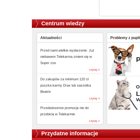
Centrum wiedzy
Aktualności
Problemy z pupi
Przed nami wielkie wydarzenie. Już
niebawem Telekarma zmieni się w
Super zoo
czytaj »
Do zakupów za minimum 120 zł
puszka karmy Drax lub saszetka
Beatrix
czytaj »
Przedwiosenne promocje nie do
przebicia w Telekarmie
czytaj »
Przydatne informacje