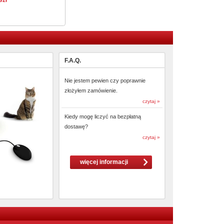
9zł
F.A.Q.
Nie jestem pewien czy poprawnie
złożyłem zamówienie.
czytaj »
Kiedy mogę liczyć na bezpłatną
dostawę?
czytaj »
więcej informacji