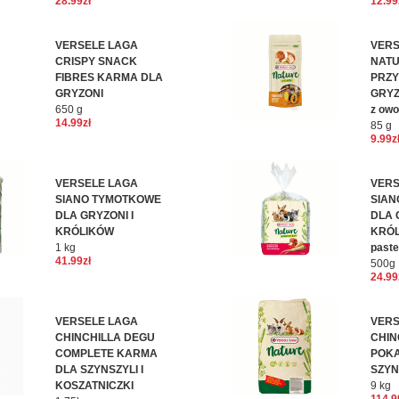
28.99zł
12.99
VERSELE LAGA
VERS
CRISPY SNACK
NAT
FIBRES KARMA DLA
PRZY
GRYZONI
GRYZ
650 g
z ow
14.99zł
85 g
9.99z
VERSELE LAGA
VERS
SIANO TYMOTKOWE
SIAN
DLA GRYZONI I
DLA 
KRÓLIKÓW
KRÓL
1 kg
past
41.99zł
500g
24.99
VERSELE LAGA
VERS
CHINCHILLA DEGU
CHIN
COMPLETE KARMA
POK
DLA SZYNSZYLI I
SZYN
KOSZATNICZKI
9 kg