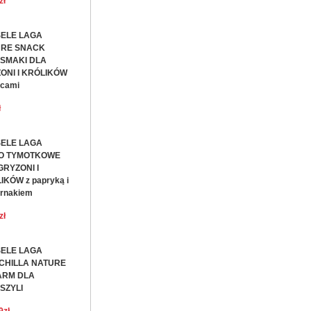
zł
ELE LAGA
URE SNACK
SMAKI DLA
ONI I KRÓLIKÓW
ocami
ł
ELE LAGA
O TYMOTKOWE
GRYZONI I
IKÓW z papryką i
ernakiem
zł
ELE LAGA
CHILLA NATURE
ARM DLA
SZYLI