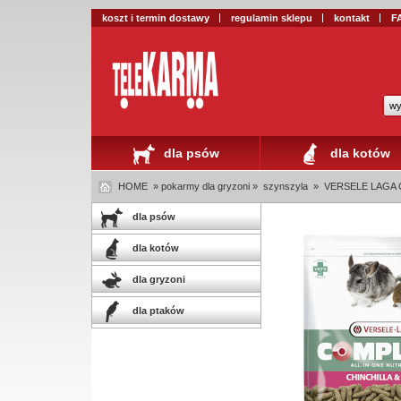
koszt i termin dostawy
regulamin sklepu
kontakt
F
wy
dla psów
dla kotów
HOME
» pokarmy dla gryzoni »
szynszyla
»
VERSELE LAGA 
dla psów
dla kotów
dla gryzoni
dla ptaków