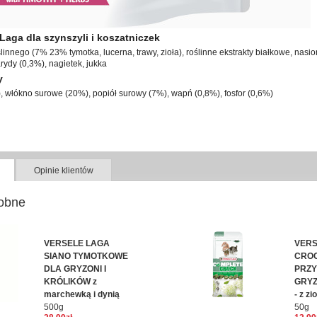
Laga dla szynszyli i koszatniczek
innego (7% 23% tymotka, lucerna, trawy, zioła), roślinne ekstrakty białkowe, nasi
rydy (0,3%), nagietek, jukka
y
), włókno surowe (20%), popiół surowy (7%), wapń (0,8%), fosfor (0,6%)
Opinie klientów
obne
VERSELE LAGA
VERS
SIANO TYMOTKOWE
CRO
DLA GRYZONI I
PRZY
KRÓLIKÓW z
GRYZ
marchewką i dynią
- z zi
500g
50g