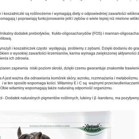
 i koszatniczki są roślinożerne i wymagają diety o odpowiedniej zawartości włókna 
omagają i poprawiają funkcjonowanie jelit i zębów o wiele lepiej niż mielone włók
Unikalny dodatek prebiotyków, frukto-oligosacharydów (FOS) i mannan-oligosac
elitową.
ynszyli i koszatniczek często występują problemy z zębami. Dzięki dodaniu do gr
łókien o wysokiej zawartości krzemianów, karma wymaga zwiększonej aktywności 
enia ich zdrowia.
ziaren zapewnia niski poziom skrobi, dzięki czemu gwarantuje znakomite trawienie
a A jest ważna dla odnawiania komórek skóry, wzroku, rozmnażania i metabolizmu
u i w ten sposób wspomaga kości. Witaminy E i C są ważnymi przeciwutleniaczami,
 Obie witaminy wspomagają także naturalną odporność organizmu.
ci
- Dodatek naturalnych pigmentów roślinnych, luteiny i β -karotenu, ma pozytywn