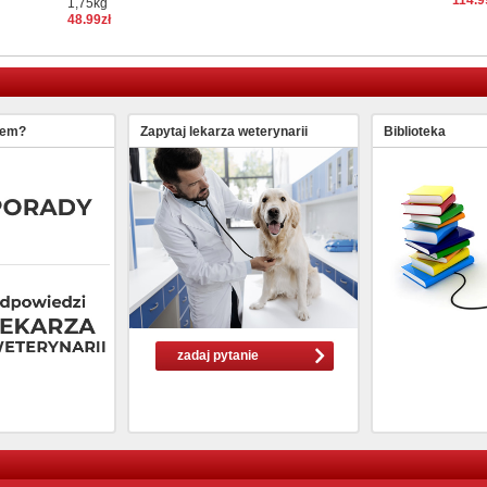
114.9
1,75kg
48.99zł
lem?
Zapytaj lekarza weterynarii
Biblioteka
zadaj pytanie