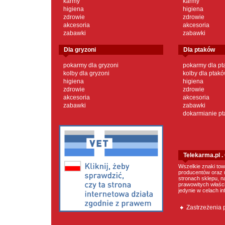
karmy
karmy
higiena
higiena
zdrowie
zdrowie
akcesoria
akcesoria
zabawki
zabawki
dla gryzoni
dla ptaków
pokarmy dla gryzoni
pokarmy dla p
kolby dla gryzoni
kolby dla ptak
higiena
higiena
zdrowie
zdrowie
akcesoria
akcesoria
zabawki
zabawki
dokarmianie p
Telekarma.pl 
Wszelkie znaki tow
producentów oraz 
stronach sklepu, n
prawowitych właścic
jedynie w celach i
Zastrzeżenia