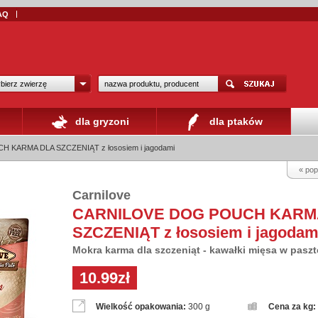
AQ
bierz zwierzę
dla gryzoni
dla ptaków
KARMA DLA SZCZENIĄT z łososiem i jagodami
« pop
Carnilove
CARNILOVE DOG POUCH KARM
SZCZENIĄT z łososiem i jagodam
Mokra karma dla szczeniąt - kawałki mięsa w paszt
10.99zł
Wielkość opakowania:
300 g
Cena za kg: