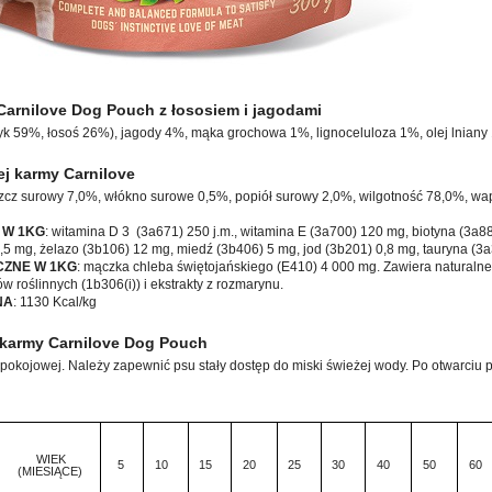
Carnilove Dog Pouch z łososiem i jagodami
yk 59%, łosoś 26%), jagody 4%, mąka grochowa 1%, lignoceluloza 1%, olej lniany
ej karmy Carnilove
szcz surowy 7,0%, włókno surowe 0,5%, popiół surowy 2,0%, wilgotność 78,0%, wap
 W 1KG
: witamina D 3 (3a671) 250 j.m., witamina E (3a700) 120 mg, biotyna (3a8
5 mg, żelazo (3b106) 12 mg, miedź (3b406) 5 mg, jod (3b201) 0,8 mg, tauryna (
CZNE W 1KG
: mączka chleba świętojańskiego (E410) 4 000 mg. Zawiera naturalne
jów roślinnych (1b306(i)) i ekstrakty z rozmarynu.
NA
: 1130 Kcal/kg
karmy Carnilove Dog Pouch
okojowej. Należy zapewnić psu stały dostęp do miski świeżej wody. Po otwarci
WIEK
5
10
15
20
25
30
40
50
60
(MIESIĄCE)