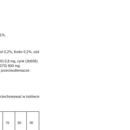
 1%.
ń 0,2%, fosfor 0,2%, sód
80) 0,8 mg, cynk (3b606)
3a370) 900 mg.
 przeciwutleniacze:
u przechowywać w lodówce
70
80
90