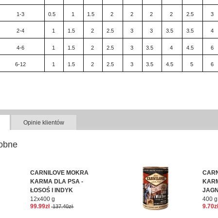
1-3
0.5
1
1.5
2
2
2
2
2.5
3
2-4
1
1.5
2
2.5
3
3
3.5
3.5
4
4-6
1
1.5
2
2.5
3
3.5
4
4.5
6
6-12
1
1.5
2
2.5
3
3.5
4.5
5
6
Opinie klientów
obne
CARNILOVE MOKRA
CARN
KARMA DLA PSA -
KARM
ŁOSOŚ I INDYK
JAGN
12x400 g
400 g
99.99zł
9.70z
137.40zł