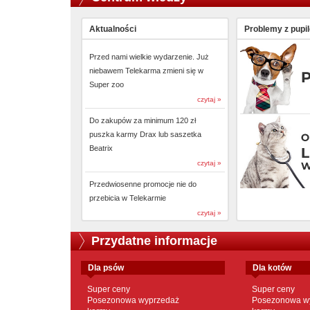
Aktualności
Problemy z pupi
Przed nami wielkie wydarzenie. Już
niebawem Telekarma zmieni się w
Super zoo
czytaj »
Do zakupów za minimum 120 zł
puszka karmy Drax lub saszetka
Beatrix
czytaj »
Przedwiosenne promocje nie do
przebicia w Telekarmie
czytaj »
Przydatne informacje
dla psów
dla kotów
Super ceny
Super ceny
Posezonowa wyprzedaż
Posezonowa w