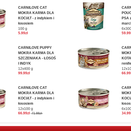
CARNILOVE CAT
CARN
MOKRA KARMA DLA
POU
KOCIĄT - z indykiem i
PSA z
łososiem
marc
100 g
6x30
5.99zł
59.99
CARNILOVE PUPPY
CARN
MOKRA KARMA DLA
MOK
SZCZENIAKA - ŁOSOŚ
KOTA 
I INDYK
renif
12x400 g
12x10
99.99zł
66.99
CARNILOVE CAT
CARN
MOKRA KARMA DLA
MOK
KOCIĄT - z indykiem i
KOCIĄ
łososiem
łoso
12x100 g
6x100
66.99zł
34.99
71.88zł