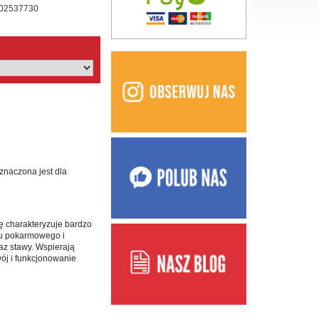
02537730
znaczona jest dla
ę charakteryzuje bardzo
du pokarmowego i
az stawy. Wspierają
wój i funkcjonowanie