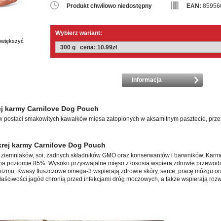
Produkt chwilowo niedostępny
EAN:
85956
Wybierz wariant:
powiększyć
Informacja
j karmy Carnilove Dog Pouch
 postaci smakowitych kawałków mięsa zatopionych w aksamitnym pasztecie, prze
rej karmy Carnilove Dog Pouch
, ziemniaków, soi, żadnych składników GMO oraz konserwantów i barwników. Karm
na poziomie 85%. Wysoko przyswajalne mięso z łososia wspiera zdrowie przewo
izmu. Kwasy tłuszczowe omega-3 wspierają zdrowie skóry, serce, pracę mózgu or
łaściwości jagód chronią przed infekcjami dróg moczowych, a także wspierają roz