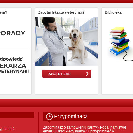
lem?
Zapytaj lekarza weterynarii
Biblioteka
zadaj pytanie
Przypominacz
Zapominasz o zamówieniu karmy? Podaj nam swój
yprzedaż
email i wskaż kiedy mamy Ci przypomnieć o