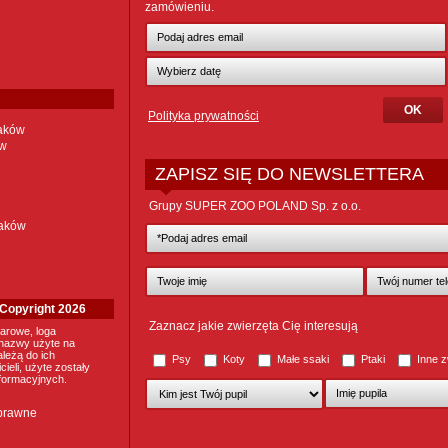
zamówieniu.
Polityka prywatności
taków
ów
ZAPISZ SIĘ DO NEWSLETTERA
Grupy SUPER ZOO POLAND Sp. z o.o.
taków
. Copyright 2026
Zaznacz jakie zwierzęta Cię interesują
arowe, loga
nazwy użyte na
ależą do ich
Psy
Koty
Małe ssaki
Ptaki
Inne z
ieli, użyte zostały
nformacyjnych.
 prawne