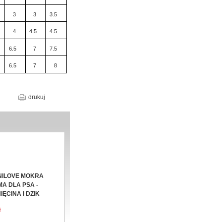
3
3
3.5
4
4.5
4.5
6.5
7
7.5
6.5
7
8
drukuj
ILOVE MOKRA
A DLA PSA -
IĘCINA I DZIK
ł