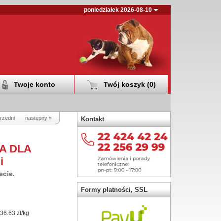
poniedziałek 2026-08-10
Twoje konto
Twój koszyk (
0
)
rzedni
następny »
Kontakt
A DLA
i
ecie.
Formy płatności, SSL
36.63 zł/kg