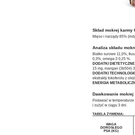
Skład mokrej karmy 
Mięso i narządy 85% (ind
Analiza składu mokr
Białko surowe 11,0%, tłu
0,3%, omega-3 0,25 %.
DODATKI DIETETYCZNE
15 mg, mangan (3b504) 3,
DODATKI TECHNOLOGI
ekstrakty tokoferolu z ole
ENERGIA METABOLICZ
Dawkowanie mokrej 
Podawać w temperaturze p
i zużyć w ciągu 3 dni.
TABELA ŻYWIENIA:
WAGA
DOROSŁEGO
PSA (KG)