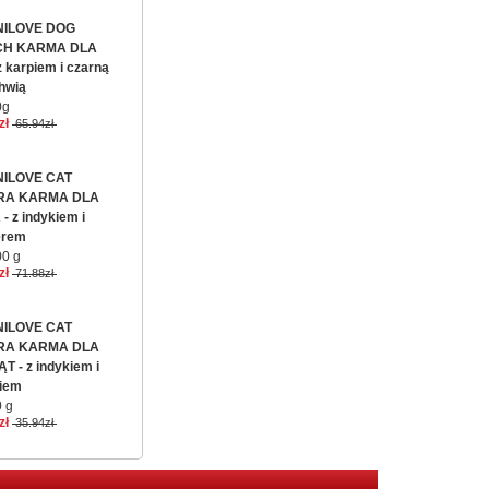
ILOVE DOG
CH KARMA DLA
 karpiem i czarną
hwią
0g
zł
65.94zł
ILOVE CAT
RA KARMA DLA
- z indykiem i
erem
0 g
zł
71.88zł
ILOVE CAT
RA KARMA DLA
T - z indykiem i
siem
 g
zł
35.94zł