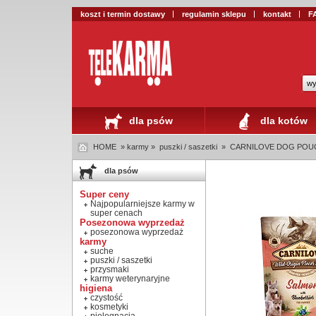
koszt i termin dostawy
regulamin sklepu
kontakt
F
wy
dla psów
dla kotów
HOME
» karmy »
puszki / saszetki
»
CARNILOVE DOG POUCH 
dla psów
Super ceny
Najpopularniejsze karmy w
super cenach
Posezonowa wyprzedaż
posezonowa wyprzedaż
karmy
suche
puszki / saszetki
przysmaki
karmy weterynaryjne
higiena
czystość
kosmetyki