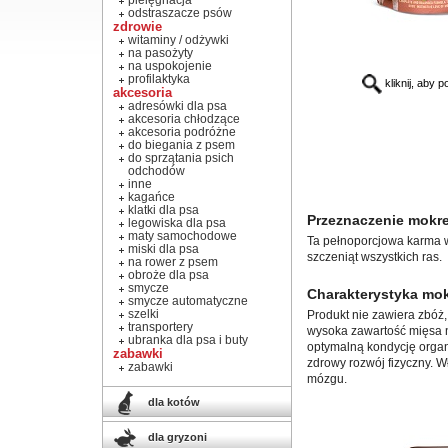
pielęgnacja
odstraszacze psów
zdrowie
witaminy / odżywki
na pasożyty
na uspokojenie
profilaktyka
kliknij, aby 
akcesoria
adresówki dla psa
akcesoria chłodzące
akcesoria podróżne
do biegania z psem
do sprzątania psich
odchodów
inne
kagańce
klatki dla psa
Przeznaczenie mokre
legowiska dla psa
maty samochodowe
Ta pełnoporcjowa karma w
miski dla psa
szczeniąt wszystkich ras.
na rower z psem
obroże dla psa
smycze
Charakterystyka mok
smycze automatyczne
szelki
Produkt nie zawiera zbóż
transportery
wysoka zawartość mięsa 
ubranka dla psa i buty
optymalną kondycję organ
zabawki
zdrowy rozwój fizyczny. W
zabawki
mózgu.
dla kotów
dla gryzoni