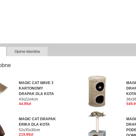
Opinie klientów
obne
MAGIC CAT WAVE 3
MAGI
KARTONOWY
DRA
DRAPAK DLA KOTA
KOTA
43x22x4cm
36x3
44.99zł
549.9
MAGIC CAT DRAPAK
MAGI
ERIKA DLA KOTA
DRAP
52x35x30cm
PODE
219.99zł
DOMK