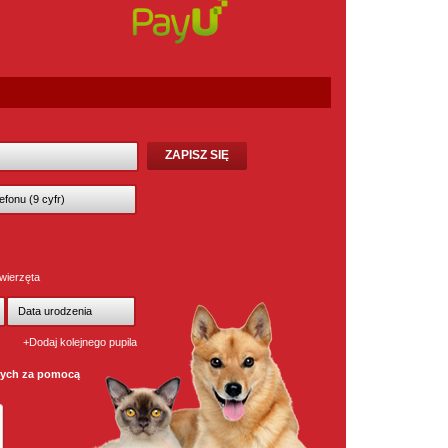
wierzęta
+Dodaj kolejnego pupila
wych za pomocą