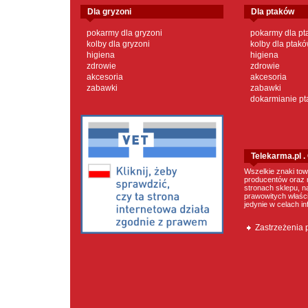
dla gryzoni
dla ptaków
pokarmy dla gryzoni
pokarmy dla p
kolby dla gryzoni
kolby dla ptak
higiena
higiena
zdrowie
zdrowie
akcesoria
akcesoria
zabawki
zabawki
dokarmianie p
Telekarma.pl 
Wszelkie znaki tow
producentów oraz 
stronach sklepu, n
prawowitych właścic
jedynie w celach i
Zastrzeżenia