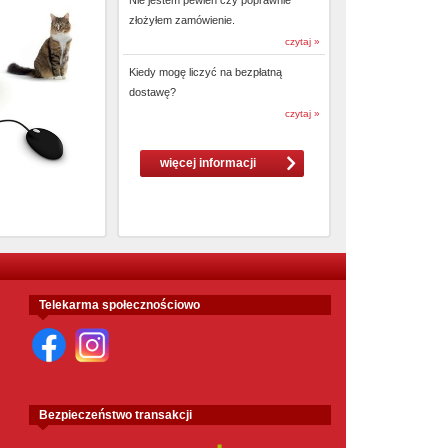
Nie jestem pewien czy poprawnie
złożyłem zamówienie.
czytaj »
Kiedy mogę liczyć na bezpłatną
dostawę?
czytaj »
więcej informacji
Telekarma społecznościowo
Bezpieczeństwo transakcji