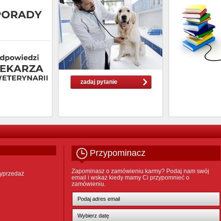
zadaj pytanie
Przypominacz
Zapominasz o zamówieniu karmy? Podaj nam swój
yprzedaż
email i wskaż kiedy mamy Ci przypomnieć o
zamówieniu.