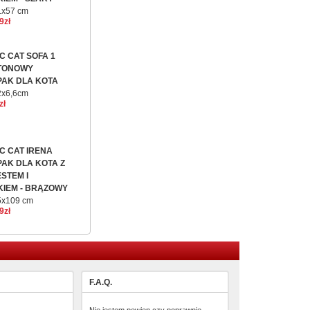
1x57 cm
9zł
C CAT SOFA 1
TONOWY
AK DLA KOTA
2x6,6cm
zł
C CAT IRENA
AK DLA KOTA Z
STEM I
IEM - BRĄZOWY
5x109 cm
9zł
F.A.Q.