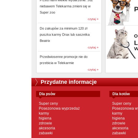
Przed nami wielkie wydarzenie. Już
niebawem Telekarma zmieni się w
Super zoo
czytaj »
Do zakupów za minimum 120 zł
puszka karmy Drax lub saszetka
Beatrix
czytaj »
Przedwiosenne promocje nie do
przebicia w Telekarmie
czytaj »
Przydatne informacje
dla psów
dla kotów
Super ceny
Super ceny
Posezonowa wyprzedaż
Posezonowa w
karmy
karmy
higiena
higiena
zdrowie
zdrowie
akcesoria
akcesoria
zabawki
zabawki