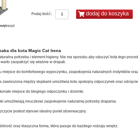
Podaj ilość:
powiększyć
paka dla kota Magic Cat Irena
aturalna potrzeba i element higieny. Nie ma sposobu aby oduczyć kota tego proced
warto zaopatrzyć się właśnie w drapak.
u miejsce do komfortowego wypoczynku, zaspokojenia naturalnych instynktów oraz
a zawieszona między słupkami umożliwia kotu spokojny odpoczynek oraz odcięcie 
onałe miejsce do błogiego odpoczynku i drzemki.
pki umożliwiają mruczkowi zaspokojenie naturalnej potrzeby drapania.
zycie podest stanowi idealny punkt obserwacyjny.
bilność oraz klasyczna forma, która pasuje do każdego rodzaju wnętrz.