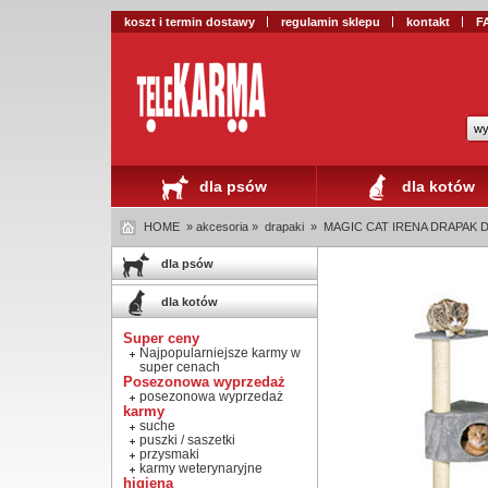
koszt i termin dostawy
regulamin sklepu
kontakt
F
wy
dla psów
dla kotów
HOME
» akcesoria »
drapaki
»
MAGIC CAT IRENA DRAPAK D
dla psów
dla kotów
Super ceny
Najpopularniejsze karmy w
super cenach
Posezonowa wyprzedaż
posezonowa wyprzedaż
karmy
suche
puszki / saszetki
przysmaki
karmy weterynaryjne
higiena