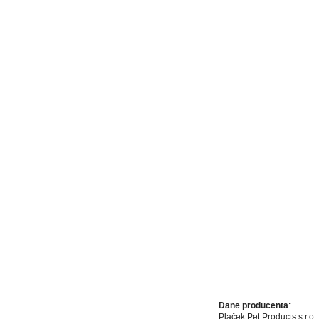
Dane producenta
:
Plaček Pet Products s.r.o.