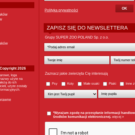
Polityka prywatności
taków
ów
ZAPISZ SIĘ DO NEWSLETTERA
Grupy SUPER ZOO POLAND Sp. z o.o.
taków
. Copyright 2026
Zaznacz jakie zwierzęta Cię interesują
arowe, loga
nazwy użyte na
ależą do ich
Psy
Koty
Małe ssaki
Ptaki
Inne z
ieli, użyte zostały
nformacyjnych.
 prawne
*Wyrażam zgodę na przesyłanie informacji handlo
środków komunikacji elektronicznej.
więcej »