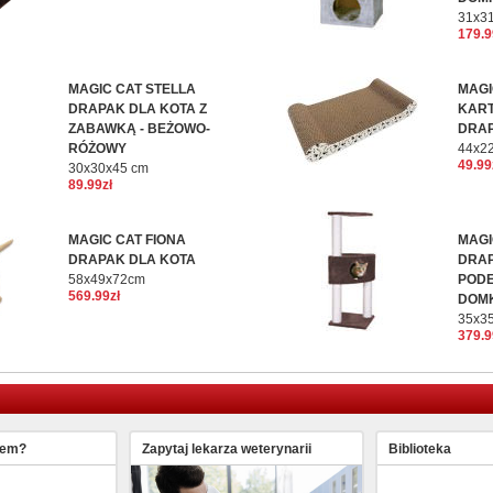
31x3
179.9
MAGIC CAT STELLA
MAGI
DRAPAK DLA KOTA Z
KAR
ZABAWKĄ - BEŻOWO-
DRAP
RÓŻOWY
44x2
49.99
30x30x45 cm
89.99zł
MAGIC CAT FIONA
MAGI
DRAPAK DLA KOTA
DRAP
58x49x72cm
PODE
569.99zł
DOMK
35x3
379.9
lem?
Zapytaj lekarza weterynarii
Biblioteka