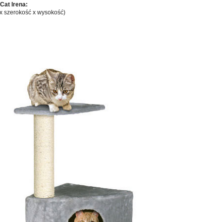
Cat Irena:
x szerokość x wysokość)