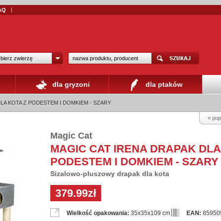
AQ
bierz zwierzę
dla gryzoni
dla ptaków
LA KOTA Z PODESTEM I DOMKIEM - SZARY
« pop
Magic Cat
MAGIC CAT IRENA DRAPAK DLA
PODESTEM I DOMKIEM - SZARY
Sizalowo-pluszowy drapak dla kota
379.99zł
Wielkość opakowania:
35x35x109 cm
EAN:
85950