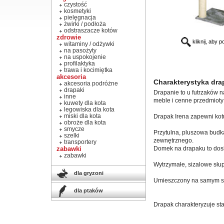
czystość
kosmetyki
pielęgnacja
żwirki / podłoża
odstraszacze kotów
zdrowie
kliknij, aby 
witaminy / odżywki
na pasożyty
na uspokojenie
profilaktyka
trawa i kocimiętka
akcesoria
Charakterystyka dra
akcesoria podróżne
drapaki
Drapanie to u futrzaków n
inne
meble i cenne przedmioty 
kuwety dla kota
legowiska dla kota
miski dla kota
Drapak Irena zapewni kot
obroże dla kota
smycze
Przytulna, pluszowa budk
szelki
zewnętrznego.
transportery
zabawki
Domek na drapaku to dosk
zabawki
Wytrzymałe, sizalowe słu
dla gryzoni
Umieszczony na samym szc
dla ptaków
Drapak charakteryzuje sta