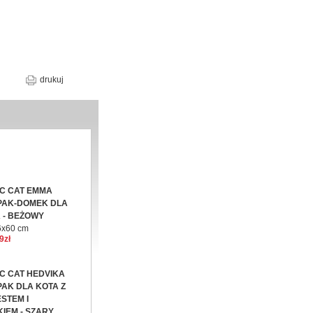
drukuj
C CAT EMMA
PAK-DOMEK DLA
 - BEŻOWY
6x60 cm
9zł
C CAT HEDVIKA
AK DLA KOTA Z
STEM I
IEM - SZARY