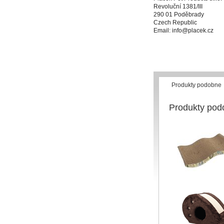
Revoluční 1381/III
290 01 Poděbrady
Czech Republic
Email: info@placek.cz
Produkty podobne
Produkty pod