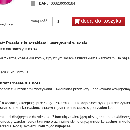
EAN:
4008239353184
Podaj ilość:
powiększyć
aft Poesie z kurczakiem i warzywami w sosie
ma dla dorosłych kotów.
zka z karmą Poesie dla kotów, z pysznym sosem z kurczakiem i warzywami , to najl
ąca cukru formuła.
kraft Poesie dla kota
sosem z kurczakiem i warzywami - uwielbiana przez koty. Zapakowana w wygodną
ść o wysokiej akceptacji przez koty. Pokarm idealnie dopasowany do potrzeb żywi
owym smaku i konsystencji sprawiającymi, że nie oprze się jej żaden kot.
aminami dbającymi o drowie kota. Z formułą zawierającą niezbędną do prawidłow
kondycję wzroku i serca
taurynę
oraz
inulinę
stymulującą wzrost korzystnej mikroflor
rzęcia. Podaj swojemu kotu to, co najlepsze!