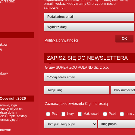
yprzedaż
email i wskaż kiedy mamy Ci przypomnieć o
zamówieniu.
Polityka prywatności
taków
ów
ZAPISZ SIĘ DO NEWSLETTERA
Grupy SUPER ZOO POLAND Sp. z o.o.
taków
. Copyright 2026
Zaznacz jakie zwierzęta Cię interesują
arowe, loga
nazwy użyte na
ależą do ich
Psy
Koty
Małe ssaki
Ptaki
Inne z
ieli, użyte zostały
nformacyjnych.
 prawne