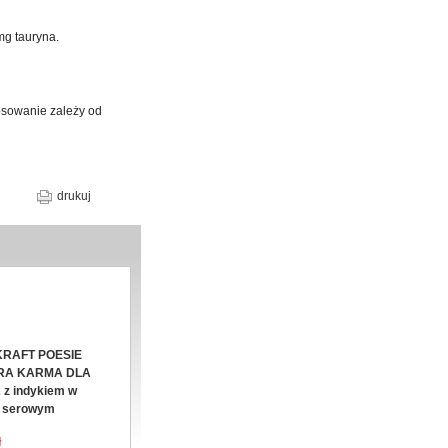
mg tauryna.
tosowanie zależy od
drukuj
KRAFT POESIE
RA KARMA DLA
 z indykiem w
e serowym
ł