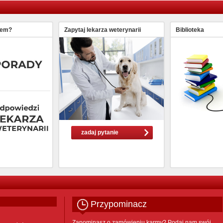
lem?
Zapytaj lekarza weterynarii
Biblioteka
zadaj pytanie
Przypominacz
Zapominasz o zamówieniu karmy? Podaj nam swój