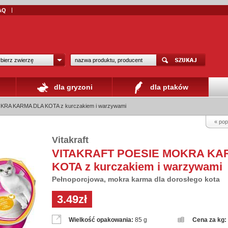
AQ
bierz zwierzę
dla gryzoni
dla ptaków
RA KARMA DLA KOTA z kurczakiem i warzywami
« pop
Vitakraft
VITAKRAFT POESIE MOKRA KA
KOTA z kurczakiem i warzywami
Pełnoporcjowa, mokra karma dla dorosłego kota
3.49zł
Wielkość opakowania:
85 g
Cena za kg: