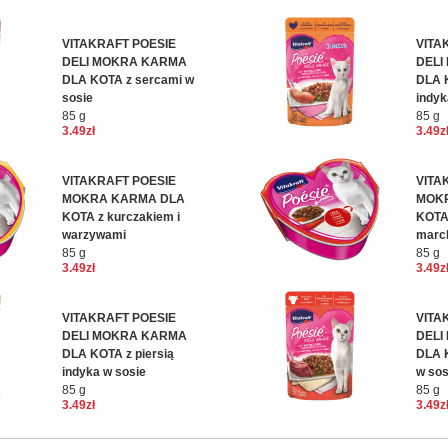
VITAKRAFT POESIE
VITA
DELI MOKRA KARMA
DELI
DLA KOTA z sercami w
DLA K
sosie
indyk
85 g
85 g
3.49zł
3.49z
VITAKRAFT POESIE
VITA
MOKRA KARMA DLA
MOK
KOTA z kurczakiem i
KOTA 
warzywami
marc
85 g
85 g
3.49zł
3.49z
VITAKRAFT POESIE
VITA
DELI MOKRA KARMA
DELI
DLA KOTA z piersią
DLA 
indyka w sosie
w sos
85 g
85 g
3.49zł
3.49z