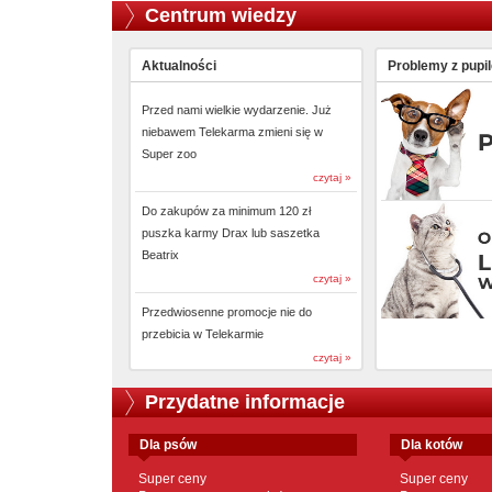
Centrum wiedzy
Aktualności
Problemy z pupi
Przed nami wielkie wydarzenie. Już
niebawem Telekarma zmieni się w
Super zoo
czytaj »
Do zakupów za minimum 120 zł
puszka karmy Drax lub saszetka
Beatrix
czytaj »
Przedwiosenne promocje nie do
przebicia w Telekarmie
czytaj »
Przydatne informacje
dla psów
dla kotów
Super ceny
Super ceny