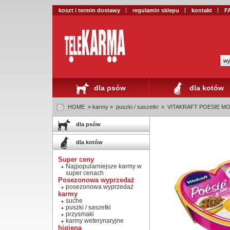
koszt i termin dostawy
regulamin sklepu
kontakt
F
wy
dla psów
dla kotów
HOME
» karmy »
puszki / saszetki
»
VITAKRAFT POESIE MOK
dla psów
dla kotów
Super ceny
Najpopularniejsze karmy w
super cenach
Posezonowa wyprzedaż
posezonowa wyprzedaż
karmy
suche
puszki / saszetki
przysmaki
karmy weterynaryjne
higiena