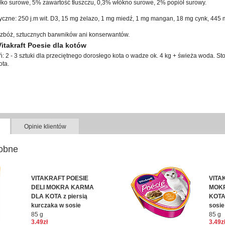
łko surowe, 5% zawartość tłuszczu, 0,3% włókno surowe, 2% popiół surowy.
tyczne: 250 j.m wit. D3, 15 mg żelazo, 1 mg miedź, 1 mg mangan, 18 mg cynk, 445 
 zbóż, sztucznych barwników ani konserwantów.
takraft Poesie dla kotów
: 2 - 3 sztuki dla przeciętnego dorosłego kota o wadze ok. 4 kg + świeża woda. S
ota.
Opinie klientów
obne
VITAKRAFT POESIE
VITA
DELI MOKRA KARMA
MOK
DLA KOTA z piersią
KOTA
kurczaka w sosie
sosi
85 g
85 g
3.49zł
3.49z