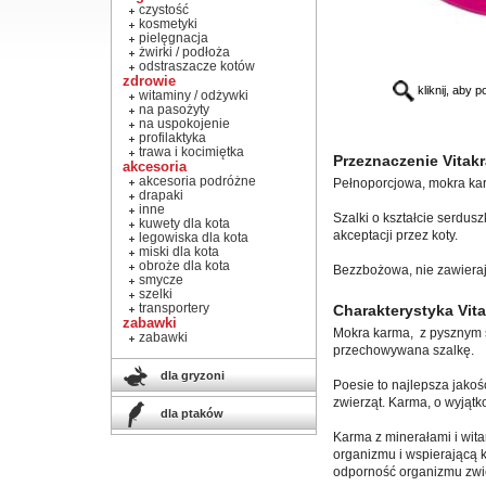
czystość
kosmetyki
pielęgnacja
żwirki / podłoża
odstraszacze kotów
zdrowie
kliknij, aby 
witaminy / odżywki
na pasożyty
na uspokojenie
profilaktyka
trawa i kocimiętka
Przeznaczenie Vitakr
akcesoria
akcesoria podróżne
Pełnoporcjowa, mokra kar
drapaki
inne
Szalki o kształcie serdus
kuwety dla kota
akceptacji przez koty.
legowiska dla kota
miski dla kota
obroże dla kota
Bezzbożowa, nie zawieraj
smycze
szelki
transportery
Charakterystyka Vita
zabawki
Mokra karma, z pysznym 
zabawki
przechowywana szalkę.
dla gryzoni
Poesie to najlepsza jako
zwierząt. Karma, o wyjątk
dla ptaków
Karma z minerałami i wit
organizmu i wspierającą 
odporność organizmu zwie