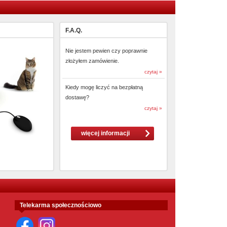
F.A.Q.
Nie jestem pewien czy poprawnie
złożyłem zamówienie.
czytaj »
Kiedy mogę liczyć na bezpłatną
dostawę?
czytaj »
więcej informacji
Telekarma społecznościowo