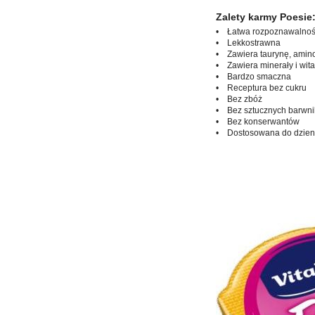
Zalety karmy Poesie
• Łatwa rozpoznawalność
• Lekkostrawna
• Zawiera taurynę, amin
• Zawiera minerały i wit
• Bardzo smaczna
• Receptura bez cukru
• Bez zbóż
• Bez sztucznych barwn
• Bez konserwantów
• Dostosowana do dzien