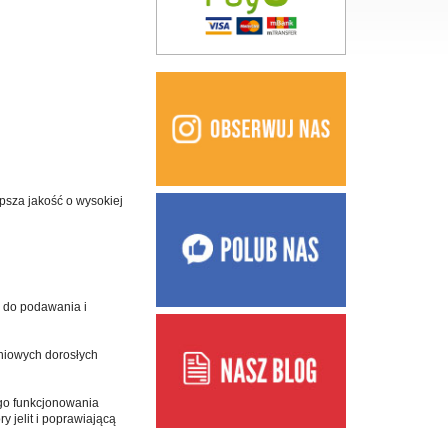
epsza jakość o wysokiej
 do podawania i
eniowych dorosłych
ego funkcjonowania
y jelit i poprawiającą