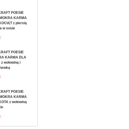
KRAFT POESIE
 MOKRA KARMA
OCIĄT z piersią
a w sosie
ł
KRAFT POESIE
RA KARMA DLA
z wołowiną i
hewką
ł
KRAFT POESIE
 MOKRA KARMA
KOTA z wołowiną
ie
ł