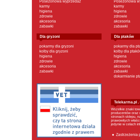
Posezonowa wyprzedaż
Posezonowa w
karmy
karmy
higiena
higiena
zdrowie
zdrowie
akcesoria
akcesoria
zabawki
zabawki
dla gryzoni
dla ptaków
pokarmy dla gryzoni
pokarmy dla p
kolby dla gryzoni
kolby dla ptak
higiena
higiena
zdrowie
zdrowie
akcesoria
akcesoria
zabawki
zabawki
dokarmianie p
Telekarma.pl 
Wszelkie znaki tow
producentów oraz 
stronach sklepu, n
prawowitych właścic
jedynie w celach i
Zastrzeżenia