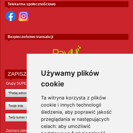
Telekarma społecznościowo
Bezpieczeństwo transakcji
Używamy plików
ZAPISZ SIĘ DO NEWSLETTERA
cookie
Grupy SUPER ZOO POLAND Sp. z o.o.
Ta witryna korzysta z plików
cookie i innych technologii
śledzenia, aby poprawić jakość
przeglądania w następujących
celach:
aby umożliwić
Zaznacz jakie zwierzęta Cię interesują