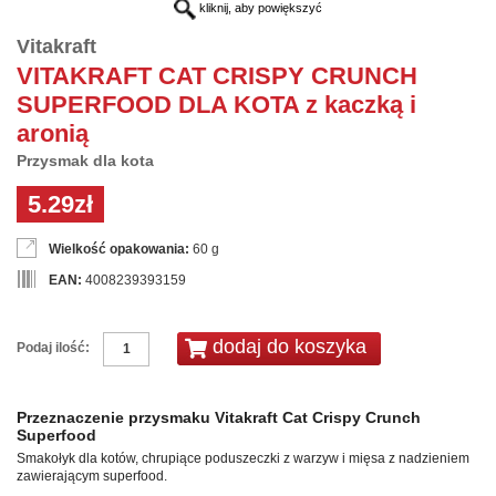
kliknij, aby powiększyć
Vitakraft
VITAKRAFT CAT CRISPY CRUNCH
SUPERFOOD DLA KOTA z kaczką i
aronią
Przysmak dla kota
5.29zł
Wielkość opakowania:
60 g
EAN:
4008239393159
Podaj ilość:
Przeznaczenie przysmaku Vitakraft Cat Crispy Crunch
Superfood
Smakołyk dla kotów, chrupiące poduszeczki z warzyw i mięsa z nadzieniem
zawierającym superfood.