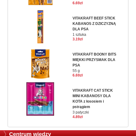
6.69zł
VITAKRAFT BEEF STICK
KABANOS Z DZICZYZNĄ
DLA PSA
1 sztuka
3.19zł
VITAKRAFT BOONY BITS
MIĘKKI PRZYSMAK DLA
PSA
55 g
6.69zł
VITAKRAFT CAT STICK
MINI KABANOSY DLA
KOTA z łososiem i
pstrągiem
3 patyczki
4.89zł
Centrum wiedzy