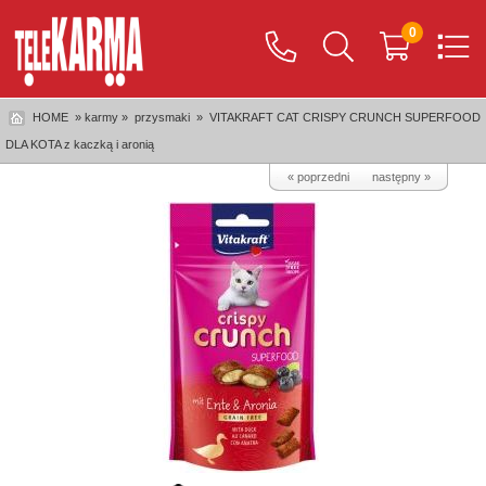
0
HOME
» karmy »
przysmaki
»
VITAKRAFT CAT CRISPY CRUNCH SUPERFOOD
DLA KOTA z kaczką i aronią
« poprzedni
następny »