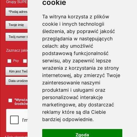
cookie
Grupy SUPER ZOO POLAND Sp. z o.o.
Ta witryna korzysta z plików
cookie i innych technologii
śledzenia, aby poprawić jakość
przeglądania w następujących
celach:
aby umożliwić
Zaznacz jakie zwierzęta Cię interesują
podstawową funkcjonalność
serwisu
,
aby zapewnić lepsze
Psy
Koty
Małe ssaki
Ptaki
Inne zwierzęta
wrażenia z korzystania ze strony
internetowej
,
aby zmierzyć Twoje
zainteresowanie naszymi
produktami i usługami oraz
+Dodaj kolejnego pupila
personalizować interakcje
*Wyrażam zgodę na przesyłanie informacji handlowych za pomocą
marketingowe
,
aby dostarczać
środków komunikacji elektronicznej.
więcej »
reklamy które są dla Ciebie
bardziej odpowiednie
.
Zgoda
* Pola obowiązkowe