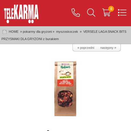
0
HOME
» pokarmy dla gryzoni »
myszoskoczek
»
VERSELE LAGA SNACK BITS
PRZYSMAKI DLA GRYZONI z burakiem
« poprzedni
następny »