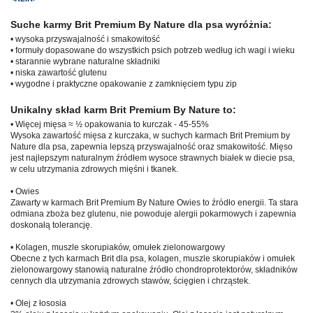
Suche karmy Brit Premium By Nature dla psa wyróżnia:
• wysoka przyswajalność i smakowitość
• formuły dopasowane do wszystkich psich potrzeb według ich wagi i wieku
• starannie wybrane naturalne składniki
• niska zawartość glutenu
• wygodne i praktyczne opakowanie z zamknięciem typu zip
Unikalny skład karm Brit Premium By Nature to:
• Więcej mięsa ≈ ½ opakowania to kurczak - 45-55%
Wysoka zawartość mięsa z kurczaka, w suchych karmach Brit Premium by
Nature dla psa, zapewnia lepszą przyswajalność oraz smakowitość. Mięso
jest najlepszym naturalnym źródłem wysoce strawnych białek w diecie psa,
w celu utrzymania zdrowych mięśni i tkanek.
• Owies
Zawarty w karmach Brit Premium By Nature Owies to źródło energii. Ta stara
odmiana zboża bez glutenu, nie powoduje alergii pokarmowych i zapewnia
doskonałą tolerancję.
• Kolagen, muszle skorupiaków, omułek zielonowargowy
Obecne z tych karmach Brit dla psa, kolagen, muszle skorupiaków i omułek
zielonowargowy stanowią naturalne źródło chondroprotektorów, składników
cennych dla utrzymania zdrowych stawów, ścięgien i chrząstek.
• Olej z łososia