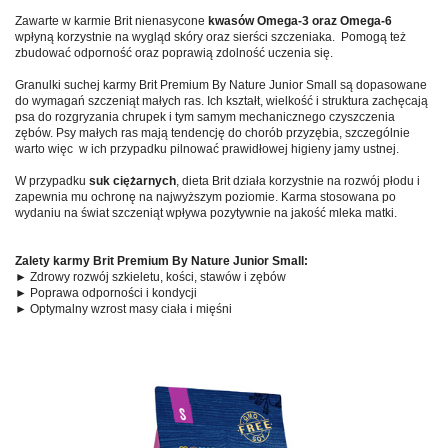
Zawarte w karmie Brit nienasycone
kwasów Omega-3 oraz Omega-6
wpłyną korzystnie na wygląd skóry oraz sierści szczeniaka. Pomogą też
zbudować odporność oraz poprawią zdolność uczenia się.
Granulki suchej karmy Brit Premium By Nature Junior Small są dopasowane
do wymagań szczeniąt małych ras. Ich kształt, wielkość i struktura zachęcają
psa do rozgryzania chrupek i tym samym mechanicznego czyszczenia
zębów. Psy małych ras mają tendencję do chorób przyzębia, szczególnie
warto więc w ich przypadku pilnować prawidłowej higieny jamy ustnej.
W przypadku
suk ciężarnych
, dieta Brit działa korzystnie na rozwój płodu i
zapewnia mu ochronę na najwyższym poziomie. Karma stosowana po
wydaniu na świat szczeniąt wpływa pozytywnie na jakość mleka matki.
Zalety karmy Brit Premium By Nature Junior Small:
► Zdrowy rozwój szkieletu, kości, stawów i zębów
► Poprawa odporności i kondycji
► Optymalny wzrost masy ciała i mięśni