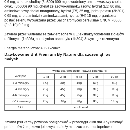
0,6 mg, chlorek choliny (3a890) 600 mg, uwodniony aminokwasowy chelat
cynku (3b606) 90 mg, chelat żelazowo-aminokwasowy, hydrat (E1) 80 mg,
aminokwasowy chelat manganowy, hydrat (E5) 35 mg, jodek potasu (3b201)
0,65 mg, chelat miedzi z aminokwasami, hydrat (E4) 15 mg, organiczna
postać selenu wytwarzana przez Saccharomyces cerevisiae CNCM I-3060
(3b8.10) 0,2 mg.
Zawiera przeciwutleniacze zatwierdzone w UE: ekstrakty tokoferolu z olejów
roślinnych (1b306), palmitynian askorbylu (1b304) & wyciąg z rozmarynu.
Energia metaboliczna: 4050 kcal/kg
Dawkowanie Brit Premium By Nature dla szczeniąt ras
małych
waga psa dorosłego / dawka dzienna (g)
wiek psa
1 kg
3 kg
5 kg
7 kg
10 kg
1-3 miesięcy
15g
30g
45g
60g
80g
3-4 miesięcy
20g
45g
70g
90g
110g
4-6 miesięcy
25g
45g
75g
90g
115g
6-12 miesięcy
20g
40g
70g
85g
105g
12+
adult small
Zmiana psu karmy powinna postępować w przeciągu kilku dni. Aby uniknąć
problemów żołądkowo jelitowych należy mieszać pokarm stopniowo