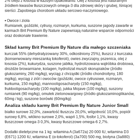
2% oleju z łososia w każdym opakowaniu. Olej z łososia jest naturalnym
źródłem kwasów tłuszczowych omega-3 dla zdrowej skóry i grubej, lśniącej
sierści. Zapobiega chorobom układu sercowo-naczyniowego.
• Owoce i zioła
Rumianek, goździki, cytrusy, rozmaryn, kurkuma, suszone jagody zawarte w
karmach Brit Premium By Nature zapewniają naturalne wsparcie odporności
oraz doskonałe trawienie.
Skład karmy Brit Premium By Nature dla małego szczeniaka
kurczak 55% (dehydratyzowany 30%, odkostniony 25%), tłuszcz z kurczaka
(konserwowany mieszanką tokoferoli), owies zwyczajny, pszenica, olej z
łososia (2%), kukurydza, suszone jabłka, hydrolizowana wątróbka drobiowa,
drożdże browarniane, kolagen, hydrolizat muszli skorupiaków (źródło
glukozaminy, 260 mg/kg), wyciąg z chrząstki (źródło chondroityny, 180
mg/kg), wyciąg z ziół i owoców (goździki, owoce cytrusowe, rozmaryn,
kurkuma, 150 mg/kg), mannooligosacharydy (150 mg/kg),
fruktooligosacharydy (100 mg/kg), jukka Mojave (100 mg/kg), suszony
rumianek (90 mg/kg), omułek zielonowargowy (źródło glukozaminoglikanów,
60mg / kg), suszone borówki (60mg/kg)
Analiza składu karmy Brit Premium By Nature Junior Small
białko surowe 32,0%, zawartość tłuszczu 20,0%, wilgotność 10,0%, popiół
surowy 6,8%, włókno surowe 2,0%, wapń 1,5%, fosfor 1,1%, kwasy
tłuszczowe omega-3 0,3%, kwasy tłuszczowe omega-6 2,7%.
Dodatki dietetyczne na 1 kg: witamina A (3a672a) 20 000 IU, witamina D3
(E671) 1200 IU, witamina E (α-tokoferol) (3a700) 500 mg, biotyna (3a880)