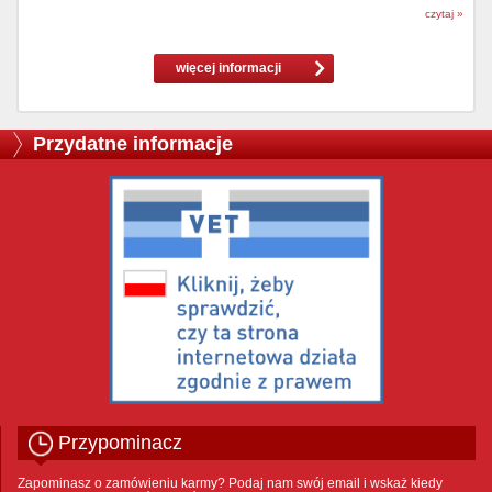
czytaj »
więcej informacji
Przydatne informacje
Przypominacz
Zapominasz o zamówieniu karmy? Podaj nam swój email i wskaż kiedy