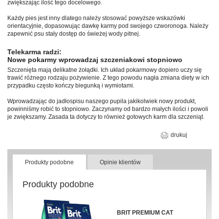
zwiększając ilość tego docelowego.
Każdy pies jest inny dlatego należy stosować powyższe wskazówki
orientacyjnie, dopasowując dawkę karmy pod swojego czworonoga. Należy
zapewnić psu stały dostęp do świeżej wody pitnej.
Telekarma radzi:
Nowe pokarmy wprowadzaj szczeniakowi stopniowo
Szczenięta mają delikatne żołądki. Ich układ pokarmowy dopiero uczy się
trawić różnego rodzaju pożywienie. Z tego powodu nagła zmiana diety w ich
przypadku często kończy biegunką i wymiotami.
Wprowadzając do jadłospisu naszego pupila jakikolwiek nowy produkt,
powinniśmy robić to stopniowo. Zaczynamy od bardzo małych ilości i powoli
je zwiększamy. Zasada ta dotyczy to również gotowych karm dla szczeniąt.
drukuj
Produkty podobne
Opinie klientów
Produkty podobne
BRIT PREMIUM CAT