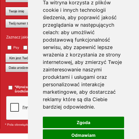
Ta witryna korzysta z plików
cookie i innych technologii
śledzenia, aby poprawić jakość
przeglądania w następujących
celach:
aby umożliwić
Zaznacz jakie zwierzęta Cię interesują
podstawową funkcjonalność
serwisu
,
aby zapewnić lepsze
Psy
Koty
Małe ssaki
Ptaki
Inne zwierzęta
wrażenia z korzystania ze strony
internetowej
,
aby zmierzyć Twoje
zainteresowanie naszymi
produktami i usługami oraz
+Dodaj kolejnego pupila
personalizować interakcje
*Wyrażam zgodę na przesyłanie informacji handlowych za pomocą
marketingowe
,
aby dostarczać
środków komunikacji elektronicznej.
więcej »
reklamy które są dla Ciebie
bardziej odpowiednie
.
Zgoda
* Pola obowiązkowe
Odmawiam