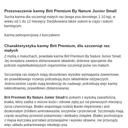
Przeznaczenie karmy Brit Premium By Nature Junior Small
Sucha karma dla szczeniąt małych ras (waga psa dorosłego 1-10 kg), w
wieku od 1 do 12 miesięcy. Dedykowana także sukom w ciąży i sukom
karmiącym.
Karma pełnoporcjowa z kurczakiem.
Charakterystyka karmy Brit Premium, dla szczeniąt ras
małych
Z myślą o maluchach, powstała karma Brit Premium By Nature Junior Small.
Jej receptura zawiera zbilansowane składniki, dobrane specjalnie dla
potrzeb najdelikatniejszych organizmów szczeniąt psów ras małych.
Szczenięta ras małych mają stosunkowo wysokie wymagania żywieniowe,
do prawidłowego rozwoju potrzebują dużo składników odżywczych.
Jednocześnie często mają tendencję do nadwagi, potrzebują więc karmy
lekkostrawnej, prawidłowo zbilansowanej.
Brit Premium By Nature Junior Small
to pokarm z wysoką zawartością
białka, który zadba o mocne kości i zdrowe zęby już od pierwszych miesięcy
życia czworonoga. Białko wspomaga rozwój tkanki mięśniowej i jest
doskonałym źródłem aminokwasów, enzymów i przeciwciał. Szczenięta mają
często wrażliwy przewód pokarmowy i delikatny żołądek. Białko pochodzące
z mięsa kurczaka jest łatwo przyswajalne i wysoko strawne, nie przeciąży
więc układu pokarmowego młodego psa.