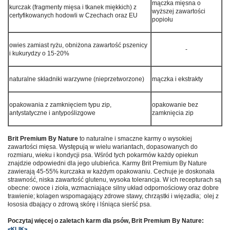
mączka mięsna o
kurczak (fragmenty mięsa i tkanek miękkich) z
wyższej zawartości
certyfikowanych hodowli w Czechach oraz EU
popiołu
owies zamiast ryżu, obniżona zawartość pszenicy
-
i kukurydzy o 15-20%
naturalne składniki warzywne (nieprzetworzone)
mączka i ekstrakty
opakowania z zamknięciem typu zip,
opakowanie bez
antystatyczne i antypoślizgowe
zamknięcia zip
Brit Premium By Nature
to naturalne i smaczne karmy o wysokiej
zawartości mięsa. Występują w wielu wariantach, dopasowanych do
rozmiaru, wieku i kondycji psa. Wśród tych pokarmów każdy opiekun
znajdzie odpowiedni dla jego ulubieńca. Karmy Brit Premium By Nature
zawierają 45-55% kurczaka w każdym opakowaniu. Cechuje je doskonała
strawność, niska zawartość glutenu, wysoka tolerancja. W ich recepturach są
obecne: owoce i zioła, wzmacniające silny układ odpornościowy oraz dobre
trawienie; kolagen wspomagający zdrowe stawy, chrząstki i więzadła; olej z
łososia dbający o zdrową skórę i lśniąca sierść psa.
Poczytaj więcej o zaletach karm dla psów, Brit Premium By Nature:
<KLIK>