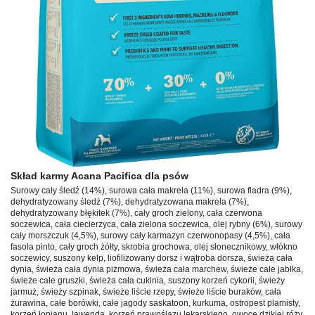
Skład karmy Acana Pacifica dla psów
Surowy cały śledź (14%), surowa cała makrela (11%), surowa fladra (9%),
dehydratyzowany śledź (7%), dehydratyzowana makrela (7%),
dehydratyzowany błękitek (7%), cały groch zielony, cała czerwona
soczewica, cała ciecierzyca, cała zielona soczewica, olej rybny (6%), surowy
cały morszczuk (4,5%), surowy cały karmazyn czerwonopasy (4,5%), cała
fasola pinto, cały groch żółty, skrobia grochowa, olej słonecznikowy, włókno
soczewicy, suszony kelp, liofilizowany dorsz i wątroba dorsza, świeża cała
dynia, świeża cała dynia piżmowa, świeża cała marchew, świeże całe jabłka,
świeże całe gruszki, świeża cała cukinia, suszony korzeń cykorii, świeży
jarmuż, świeży szpinak, świeże liście rzepy, świeże liście buraków, cała
żurawina, całe borówki, całe jagody saskatoon, kurkuma, ostropest plamisty,
korzeń łopianu, lawenda, korzeń prawoślazu lekarskiego, owoce dzikiej róży.