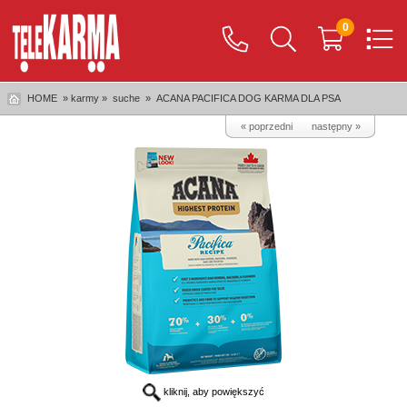
0
HOME
» karmy »
suche
»
ACANA PACIFICA DOG KARMA DLA PSA
« poprzedni
następny »
kliknij, aby powiększyć