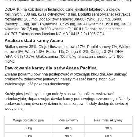
DODATKI (na kg): dodatki technologiczne: ekstrakt tokoferolu z olejów
roślinnych: 308 mg, kwas cytrynowy: 40 mg. Dodatki sensoryczne: ekstrakt z
rozmarynu: 105 mg. Dodatki żywieniowe: 3b606 (cynk): 150 mg, 3b406
(miedz): 11 mg, 3a821 witamina B1: 25 mg, 3a841 witamina B5: 8 mg, 3a831
witamina B6: 7,5 mg, 3a700 witamina E: 100 IU. Dodatki zootechniczne:
4b1707 Enterococcus faecium NCIMB 10415 2,2x10^6 CFU.
Analiza składu karmy Acana
Białko surowe 35%, Oleje i tłuszcze surowe 17%, Popiół surowy 7%, Włókno
surowe 6%, Wapń 1.3%, Fosfor 1%, Omega-6 2%, Omega-3 2%, DHA
/EPA 0.9% / 0.7%, Glukozamina 700 mg/kg, Siarczan chondroityny 900
mg/kg
Dawkowanie karmy dla psów Acana Pacifica
Zmiana pokarmu powinna postępować w przeciągu kilku dni. Aby uniknąć
problemów żołądkowo jelitowych należy mieszać karmę stopniowo
zwiększając ilość pokarmu docelowego.
Każdy pies jest inny dlatego należy stosować poniższe wskazówki
orientacyjnie, dopasowując dawkę karmy pod swojego czworonoga. Należy
podawać karmę dwa razy dziennie, oraz zapewnić stały dostęp do świeżej
wody pitnej.
Waga dorosłego psa
Pies aktywny
Pies mniej aktywny
2 kg
40 g
30 g
5 kg
90 g
60 g