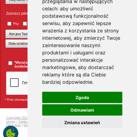
przeglądania w następujących
celach:
aby umożliwić
Zaznacz jakie zwierzęta Cię interesują
podstawową funkcjonalność
serwisu
,
aby zapewnić lepsze
Psy
Koty
Małe ssaki
Ptaki
Inne zwierzęta
wrażenia z korzystania ze strony
internetowej
,
aby zmierzyć Twoje
zainteresowanie naszymi
produktami i usługami oraz
+Dodaj kolejnego pupila
personalizować interakcje
*Wyrażam zgodę na przesyłanie informacji handlowych za pomocą
marketingowe
,
aby dostarczać
środków komunikacji elektronicznej.
więcej »
reklamy które są dla Ciebie
bardziej odpowiednie
.
Zgoda
* Pola obowiązkowe
Odmawiam
Copyright 2012 Telekarma
|
Ochrona prywatności
|
Mapa strony
|
Pełna mapa
strony
|
Zapisz się do newslettera i odbierz rabat na kolejne zakupy
|
Dla gryzoni
|
Zmiana ustawień
Dla kotów
|
Dla psów
|
Dla ptaków
|
Producenci
Telekarma.pl
Designed & Powered by Mouton.pl 2026