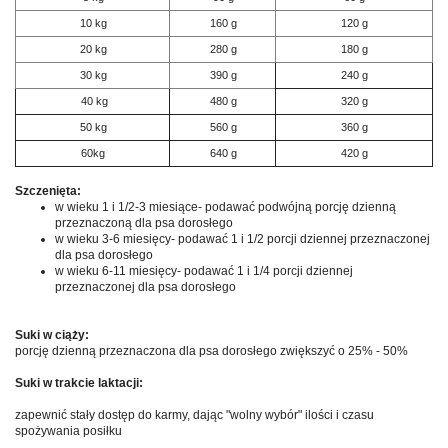
10 kg
160 g
120 g
20 kg
280 g
180 g
30 kg
390 g
240 g
40 kg
480 g
320 g
50 kg
560 g
360 g
60kg
640 g
420 g
Szczenięta:
w wieku 1 i 1/2-3 miesiące- podawać podwójną porcję dzienną
przeznaczoną dla psa dorosłego
w wieku 3-6 miesięcy- podawać 1 i 1/2 porcji dziennej przeznaczonej
dla psa dorosłego
w wieku 6-11 miesięcy- podawać 1 i 1/4 porcji dziennej
przeznaczonej dla psa dorosłego
Suki w ciąży:
porcję dzienną przeznaczona dla psa dorosłego zwiększyć o 25% - 50%
Suki w trakcie laktacji:
zapewnić stały dostęp do karmy, dając "wolny wybór" ilości i czasu
spożywania posiłku