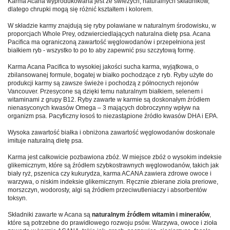
Karma Acana wyprodukowana jest ze świeżych, naturalnych składników,
dlatego chrupki mogą się różnić kształtem i kolorem.
W składzie karmy znajdują się ryby poławiane w naturalnym środowisku, w
proporcjach Whole Prey, odzwierciedlających naturalna dietę psa. Acana
Pacifica ma ograniczoną zawartość węglowodanów i przepełniona jest
białkiem ryb - wszystko to po to aby zapewnić psu szczytową formę.
Karma Acana Pacifica to wysokiej jakości sucha karma, wyjątkowa, o
zbilansowanej formule, bogatej w białko pochodzące z ryb. Ryby użyte do
produkcji karmy są zawsze świeże i pochodzą z północnych rejonów
Vancouver. Przesycone są dzięki temu naturalnym białkiem, selenem i
witaminami z grupy B12. Ryby zawarte w karmie są doskonałym źródłem
nienasyconych kwasów Omega – 3 mających dobroczynny wpływ na
organizm psa. Pacyficzny łosoś to niezastąpione źródło kwasów DHA i EPA.
Wysoka zawartość białka i obniżona zawartość węglowodanów doskonale
imituje naturalną dietę psa.
Karma jest całkowicie pozbawiona zbóż. W miejsce zbóż o wysokim indeksie
glikemicznym, które są źródłem szybkostrawnych węglowodanów, takich jak
biały ryż, pszenica czy kukurydza, karma ACANA zawiera zdrowe owoce i
warzywa, o niskim indeksie glikemicznym. Ręcznie zbierane zioła preriowe,
morszczyn, wodorosty, algi są źródłem przeciwutleniaczy i absorbentów
toksyn.
Składniki zawarte w Acana są
naturalnym źródłem witamin i minerałów
,
które są potrzebne do prawidłowego rozwoju psów. Warzywa, owoce i zioła