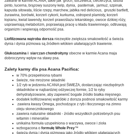
zawarte w karmie ACANA, takie jak groch, soczewica, ciecierzyca, fasola
pinto, lucerna, brązowy suszony kelp, dynia, pasternak, jarmuż, szpinak,
kapusta sitowata, liście rzepy, marchew, jabłka red delicious, gruszki bartlett,
żurawina, borówki, korzeń cykorii, kurkuma, ostropest plamisty, korzeń
łopianu, kwiat lawendy, korzeń prawoślazu lekarskiego, owoce dzikiej róży,
usprawniają metabolizm, poprawiają pracę u kładu trawiennego, odtruwają
organizm i wspierają odporność psa.
Liofilizowana wątroba dorsza
niezwykle zwiększa smakowitość a świeża
dynia i dynia piżmowa są źródłem włókien ułatwiających trawienie.
Glukozamina i siarczan chondroityny
obecne w karmie Acana maja
dobroczynny wpływ na stawy psa.
Zalety karmy dla psa Acana Pacifica:
w 70% przepełniona rybami
świeże, nie mrożone składniki
1/2 ryb w jedzeniu ACANA jest ŚWIEŻA, dostarczając niezbędnych
składników w najbardziej odżywczej formie, 1/2 to ryby
dehydratyzowane, aby zapewnić bogate źródło białka mięsnego.
dodatek liofilizowanej wątróbki z dorsza podnosi smakowitość karmy
zawiera kwasy Omega, pochodzące z ryb i tłoczonego na zimno
oleju słonecznikowego
zawiera naturalne składniki - źródło wszystkich potrzebnych psu
witamin i minerałów
unikalna formuła uzupełniona o warzywa, owoce i zioła
wzbogacona o
formułę Whole Prey
™
świeża dynia i dynia piżmowa jako źródło włókien ułatwiających