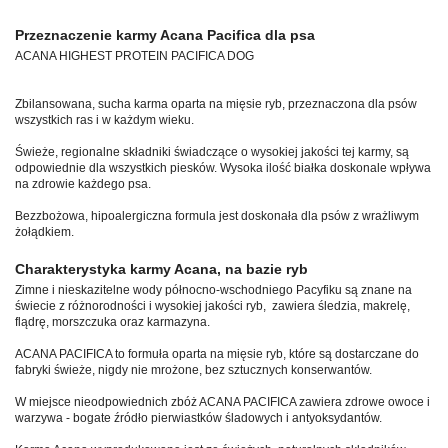
Przeznaczenie karmy Acana Pacifica dla psa
ACANA HIGHEST PROTEIN PACIFICA DOG
Zbilansowana, sucha karma oparta na mięsie ryb, przeznaczona dla psów
wszystkich ras i w każdym wieku.
Świeże, regionalne składniki świadczące o wysokiej jakości tej karmy, są
odpowiednie dla wszystkich piesków. Wysoka ilość białka doskonale wpływa
na zdrowie każdego psa.
Bezzbożowa, hipoalergiczna formula jest doskonała dla psów z wrażliwym
żołądkiem.
Charakterystyka karmy Acana, na bazie ryb
Zimne i nieskazitelne wody północno-wschodniego Pacyfiku są znane na
świecie z różnorodności i wysokiej jakości ryb, zawiera śledzia, makrelę,
flądrę, morszczuka oraz karmazyna.
ACANA PACIFICA to formuła oparta na mięsie ryb, które są dostarczane do
fabryki świeże, nigdy nie mrożone, bez sztucznych konserwantów.
W miejsce nieodpowiednich zbóż ACANA PACIFICA zawiera zdrowe owoce i
warzywa - bogate źródło pierwiastków śladowych i antyoksydantów.