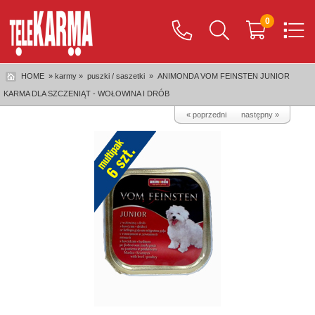
0
HOME
» karmy »
puszki / saszetki
»
ANIMONDA VOM FEINSTEN JUNIOR
KARMA DLA SZCZENIĄT - WOŁOWINA I DRÓB
« poprzedni
następny »