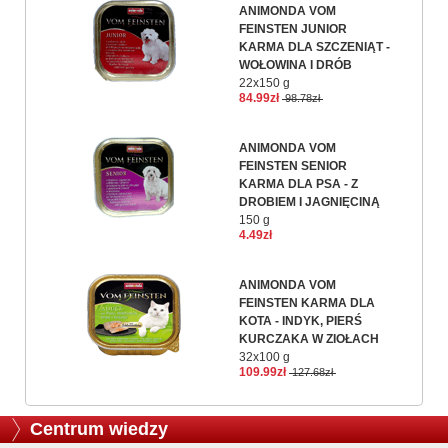
ANIMONDA VOM
FEINSTEN JUNIOR
KARMA DLA SZCZENIĄT -
WOŁOWINA I DRÓB
22x150 g
84.99zł
98.78zł
ANIMONDA VOM
FEINSTEN SENIOR
KARMA DLA PSA - Z
DROBIEM I JAGNIĘCINĄ
150 g
4.49zł
ANIMONDA VOM
FEINSTEN KARMA DLA
KOTA - INDYK, PIERŚ
KURCZAKA W ZIOŁACH
32x100 g
109.99zł
127.68zł
Centrum wiedzy