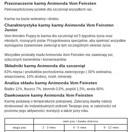
Przeznaczenie karmy Animonda Vom Feinsten
Pełnowartościowy posiłek dla szczeniąt wszystkich ras.
Karma na bazie wołowiny i drobiu.
Charakterystyka karmy karmy Animonda Vom Feinsten
Junior
Vom feinsten Puppy to karma dla szczeniąt od 5 tygodnia życia oraz
młodych, rosnących psów. Przygotowana specjalnie, aby spełniać wszystkie
wymagania żywieniowe zwierząt w tym szczególnym okresie życia
Wszystkie produkty marki Animonda Vom Feinsten nie zawierają soi,
sztucznych barwników i konserwantów.
Składniki karmy Animonda dla szczeniąt
63% mięsa i produktów pochodzenia zwierzęcego ( 30% wołowina,
wieprzowina, 10% drobiu), rosół, minerały
Analiza składu karmy Animonda Vom Feinsten
Białko 11%, tłuszcz 7%, błonnik 0,5%, popiół 1,5%, woda 80%.
Dawkowanie karmy Animonda Vom Feinsten
Karmę podawaj o temperaturze pokojowej. Zalecaną dawkę należy
dostosować do indywidualnych potrzeb Twojego psa, w zależności od
poziomu jego aktywności, kondycji a także pory roku.
wiek psa / dawka dzienna
waga psa
2 - 3 mies
4 - 5 mies
6 - 12 mies