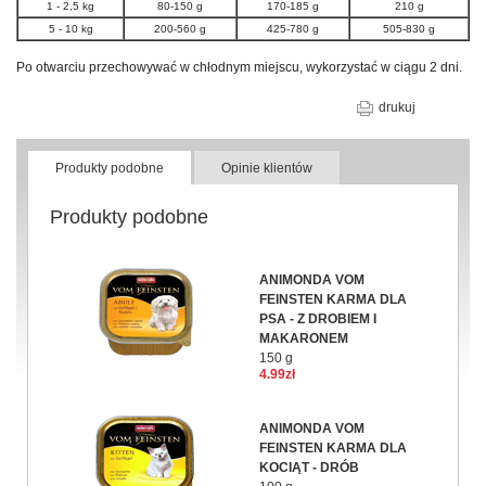
1 - 2,5 kg
80-150 g
170-185 g
210 g
5 - 10 kg
200-560 g
425-780 g
505-830 g
Po otwarciu przechowywać w chłodnym miejscu, wykorzystać w ciągu 2 dni.
drukuj
Produkty podobne
Opinie klientów
Produkty podobne
ANIMONDA VOM
FEINSTEN KARMA DLA
PSA - Z DROBIEM I
MAKARONEM
150 g
4.99zł
ANIMONDA VOM
FEINSTEN KARMA DLA
KOCIĄT - DRÓB