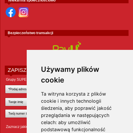
Telekarma społecznościowo
Bezpieczeństwo transakcji
Używamy plików
ZAPISZ SIĘ DO NEWSLETTERA
cookie
Grupy SUPER ZOO POLAND Sp. z o.o.
Ta witryna korzysta z plików
cookie i innych technologii
śledzenia, aby poprawić jakość
przeglądania w następujących
celach:
aby umożliwić
Zaznacz jakie zwierzęta Cię interesują
podstawową funkcjonalność