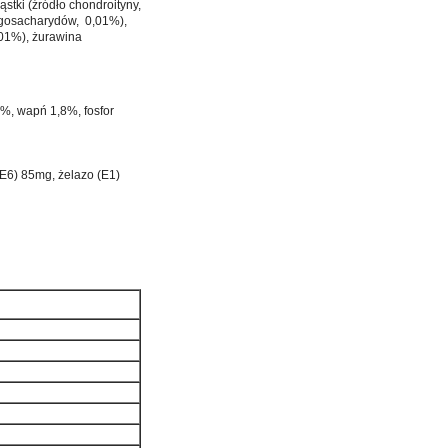
stki (źródło chondroityny,
igosacharydów, 0,01%),
,01%), żurawina
%, wapń 1,8%, fosfor
(E6) 85mg, żelazo (E1)