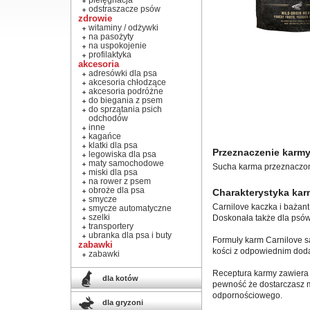
pielęgnacja
odstraszacze psów
zdrowie
witaminy / odżywki
na pasożyty
na uspokojenie
profilaktyka
akcesoria
adresówki dla psa
akcesoria chłodzące
akcesoria podróżne
do biegania z psem
do sprzątania psich
odchodów
inne
kagańce
klatki dla psa
Przeznaczenie karmy
legowiska dla psa
maty samochodowe
Sucha karma przeznaczona
miski dla psa
na rower z psem
obroże dla psa
Charakterystyka kar
smycze
Carnilove kaczka i bażant
smycze automatyczne
szelki
Doskonała także dla psów
transportery
ubranka dla psa i buty
Formuły karm Carnilove są
zabawki
kości z odpowiednim doda
zabawki
Receptura karmy zawiera 
dla kotów
pewność że dostarczasz m
odpornościowego.
dla gryzoni