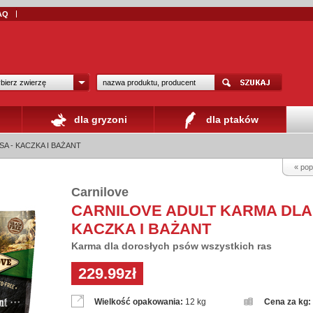
AQ
bierz zwierzę
dla gryzoni
dla ptaków
A - KACZKA I BAŻANT
« pop
Carnilove
CARNILOVE ADULT KARMA DLA 
KACZKA I BAŻANT
Karma dla dorosłych psów wszystkich ras
229.99zł
Wielkość opakowania:
12 kg
Cena za kg: