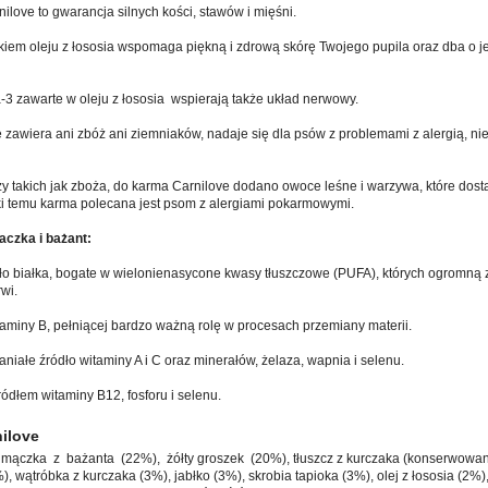
love to gwarancja silnych kości, stawów i mięśni.
iem oleju z łososia wspomaga piękną i zdrową skórę Twojego pupila oraz dba o je
 zawarte w oleju z łososia wspierają także układ nerwowy.
e zawiera ani zbóż ani ziemniaków, nadaje się dla psów z problemami z alergią, nie
zy takich jak zboża, do karma Carnilove dodano owoce leśne i warzywa, które dos
ki temu karma polecana jest psom z alergiami pokarmowymi.
aczka i bażant:
o białka, bogate w wielonienasycone kwasy tłuszczowe (PUFA), których ogromną zal
wi.
taminy B, pełniącej bardzo ważną rolę w procesach przemiany materii.
aniałe źródło witaminy A i C oraz minerałów, żelaza, wapnia i selenu.
ódłem witaminy B12, fosforu i selenu.
nilove
ączka z bażanta (22%), żółty groszek (20%), tłuszcz z kurczaka (konserwowany
), wątróbka z kurczaka (3%), jabłko (3%), skrobia tapioka (3%), olej z łososia (2