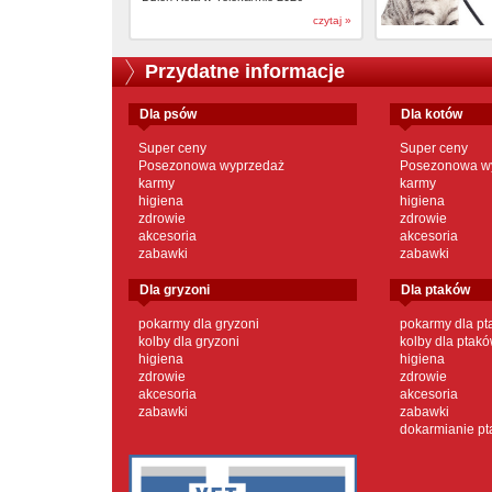
czytaj »
Przydatne informacje
dla psów
dla kotów
Super ceny
Super ceny
Posezonowa wyprzedaż
Posezonowa w
karmy
karmy
higiena
higiena
zdrowie
zdrowie
akcesoria
akcesoria
zabawki
zabawki
dla gryzoni
dla ptaków
pokarmy dla gryzoni
pokarmy dla p
kolby dla gryzoni
kolby dla ptak
higiena
higiena
zdrowie
zdrowie
akcesoria
akcesoria
zabawki
zabawki
dokarmianie p