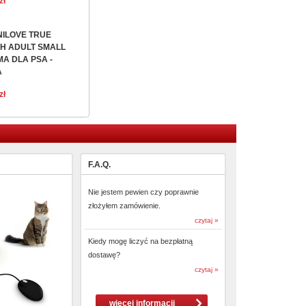
zł
ILOVE TRUE
H ADULT SMALL
A DLA PSA -
A
g
zł
F.A.Q.
Nie jestem pewien czy poprawnie
złożyłem zamówienie.
czytaj »
Kiedy mogę liczyć na bezpłatną
dostawę?
czytaj »
więcej informacji