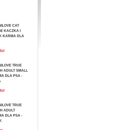
ILOVE CAT
E KACZKA I
K KARMA DLA
A
9zł
ILOVE TRUE
H ADULT SMALL
A DLA PSA -
A
9zł
ILOVE TRUE
H ADULT
A DLA PSA -
K
g