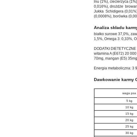
lnu (1%), ciecierzyca (1%
0,016%), drożdże browar
Jukka Schidigera (0,01%),
(0,0008%), borówka (0,00
Analiza składu karm
białko surowe 37,0%, zaw
1,5%, Omega 3: 0,33%, O
DODATKI DIETETYCZNE 
witamina A (E672) 20 000
70mg, mangan (E5) 35mg, 
Energia metaboliczna: 3 9
Dawkowanie karmy C
waga psa
5 kg
10 kg
15 kg
20 kg
25 kg
30 kg