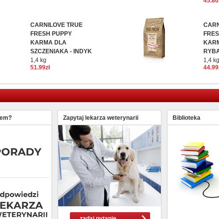
45.80
CARNILOVE TRUE
CARN
FRESH PUPPY
FRES
KARMA DLA
KARM
SZCZENIAKA - INDYK
RYB
1,4 kg
1,4 k
51.99zł
44.99
lem?
Zapytaj lekarza weterynarii
Biblioteka
zadaj pytanie