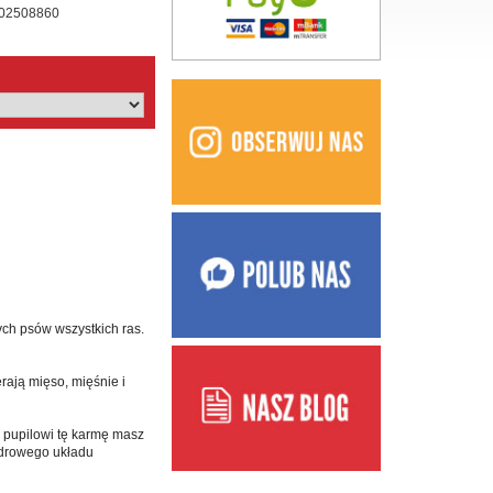
02508860
ych psów wszystkich ras.
rają mięso, mięśnie i
c pupilowi tę karmę masz
zdrowego układu