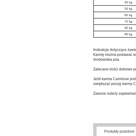
40 kg
50 kg
60 kg
70 kg
80 kg
90 kg
Instrukcje dotyczące żywi
Karmę można podawać w po
środowiska psa.
Zalecane ilości dobowe p
Jeśli karma Carnilove jes
zwiększać porcję karmy 
Zawsze należy zapewniać 
Produkty podobne