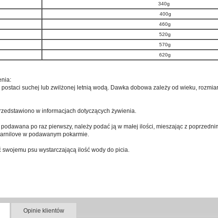
340g
400g
460g
520g
570g
620g
enia:
staci suchej lub zwilżonej letnią wodą. Dawka dobowa zależy od wieku, rozmiar
rzedstawiono w informacjach dotyczących żywienia.
t podawana po raz pierwszy, należy podać ją w małej ilości, mieszając z poprzedn
Carnilove w podawanym pokarmie.
swojemu psu wystarczającą ilość wody do picia.
Opinie klientów