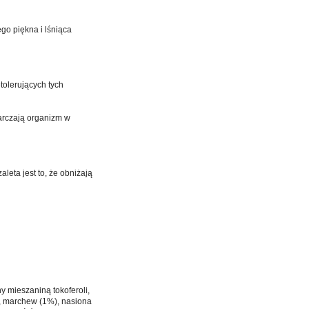
go piękna i lśniąca
tolerujących tych
tarczają organizm w
eta jest to, że obniżają
 mieszaniną tokoferoli,
%), marchew (1%), nasiona