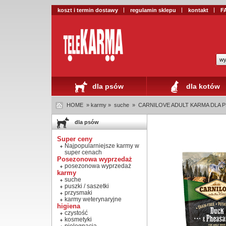
koszt i termin dostawy
regulamin sklepu
kontakt
F
wy
dla psów
dla kotów
HOME
» karmy »
suche
»
CARNILOVE ADULT KARMA DLA PS
dla psów
Super ceny
Najpopularniejsze karmy w
super cenach
Posezonowa wyprzedaż
posezonowa wyprzedaż
karmy
suche
puszki / saszetki
przysmaki
karmy weterynaryjne
higiena
czystość
kosmetyki