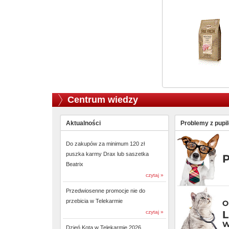
Centrum wiedzy
Aktualności
Problemy z pupi
Do zakupów za minimum 120 zł
puszka karmy Drax lub saszetka
Beatrix
czytaj »
Przedwiosenne promocje nie do
przebicia w Telekarmie
czytaj »
Dzień Kota w Telekarmie 2026