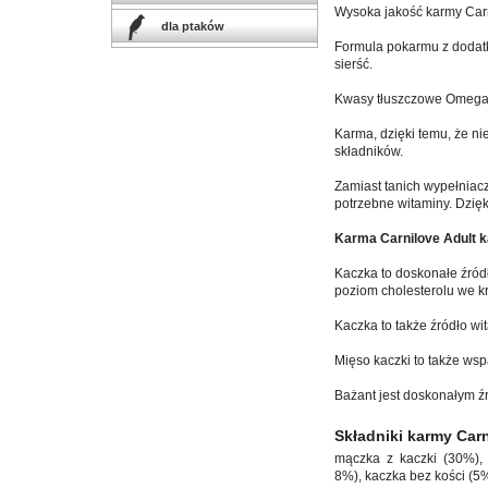
Wysoka jakość karmy Carni
dla ptaków
Formula pokarmu z dodatk
sierść.
Kwasy tłuszczowe Omega-3
Karma, dzięki temu, że ni
składników.
Zamiast tanich wypełniac
potrzebne witaminy. Dzię
Karma Carnilove Adult k
Kaczka to doskonałe źródł
poziom cholesterolu we kr
Kaczka to także źródło wi
Mięso kaczki to także wsp
Bażant jest doskonałym źr
Składniki karmy Car
mączka z kaczki (30%), m
8%), kaczka bez kości (5%