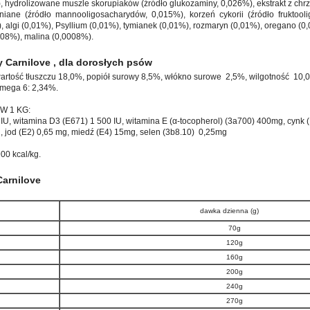
), hydrolizowane muszle skorupiaków (źródło glukozaminy, 0,026%), ekstrakt z chrzą
niane (źródło mannooligosacharydów, 0,015%), korzeń cykorii (źródło fruktool
 algi (0,01%), Psyllium (0,01%), tymianek (0,01%), rozmaryn (0,01%), oregano (0
08%), malina (0,0008%).
y Carnilove , dla dorosłych psów
artość tłuszczu 18,0%, popiół surowy 8,5%, włókno surowe 2,5%, wilgotność 10,0
mega 6: 2,34%.
W 1 KG:
 IU, witamina D3 (E671) 1 500 IU, witamina E (α-tocopherol) (3a700) 400mg, cynk 
jod (E2) 0,65 mg, miedź (E4) 15mg, selen (3b8.10) 0,25mg
00 kcal/kg.
arnilove
dawka dzienna (g)
70g
120g
160g
200g
240g
270g