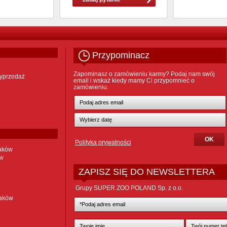
Przypominacz
Zapominasz o zamówieniu karmy? Podaj nam swój
yprzedaż
email i wskaż kiedy mamy Ci przypomnieć o
zamówieniu.
Polityka prywatności
taków
ów
ZAPISZ SIĘ DO NEWSLETTERA
Grupy SUPER ZOO POLAND Sp. z o.o.
taków