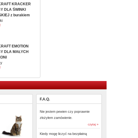
KRAFT KRACKER
Y DLA ŚWINKI
KIEJ z burakiem
ki
ł
KRAFT EMOTION
Y DLA MAŁYCH
ONI
by
ł
F.A.Q.
Nie jestem pewien czy poprawnie
złożyłem zamówienie.
czytaj »
Kiedy mogę liczyć na bezpłatną