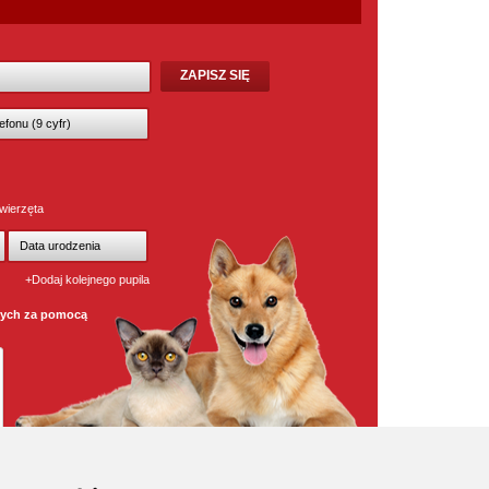
wierzęta
+Dodaj kolejnego pupila
wych za pomocą