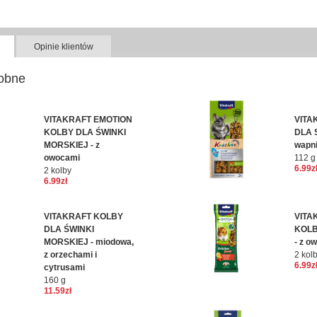
Opinie klientów
obne
VITAKRAFT EMOTION
VITA
KOLBY DLA ŚWINKI
DLA 
MORSKIEJ - z
wapn
owocami
112 g
6.99z
2 kolby
6.99zł
VITAKRAFT KOLBY
VITA
DLA ŚWINKI
KOLB
MORSKIEJ - miodowa,
- z o
z orzechami i
2 kol
6.99z
cytrusami
160 g
11.59zł