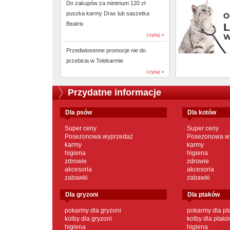
Do zakupów za minimum 120 zł
puszka karmy Drax lub saszetka
Beatrix
czytaj »
Przedwiosenne promocje nie do
przebicia w Telekarmie
czytaj »
Przydatne informacje
dla psów
dla kotów
Super ceny
Super ceny
Posezonowa wyprzedaż
Posezonowa w
karmy
karmy
higiena
higiena
zdrowie
zdrowie
akcesoria
akcesoria
zabawki
zabawki
dla gryzoni
dla ptaków
pokarmy dla gryzoni
pokarmy dla p
kolby dla gryzoni
kolby dla ptak
higiena
higiena