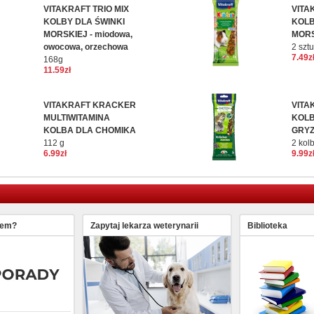
VITAKRAFT TRIO MIX
VITA
KOLBY DLA ŚWINKI
KOLB
MORSKIEJ - miodowa,
MORS
owocowa, orzechowa
2 sztu
7.49z
168g
11.59zł
VITAKRAFT KRACKER
VITA
MULTIWITAMINA
KOLB
KOLBA DLA CHOMIKA
GRYZ
112 g
2 kol
6.99zł
9.99z
lem?
Zapytaj lekarza weterynarii
Biblioteka