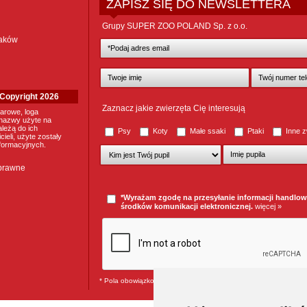
ZAPISZ SIĘ DO NEWSLETTERA
Grupy SUPER ZOO POLAND Sp. z o.o.
taków
. Copyright 2026
Zaznacz jakie zwierzęta Cię interesują
arowe, loga
nazwy użyte na
ależą do ich
Psy
Koty
Małe ssaki
Ptaki
Inne z
ieli, użyte zostały
nformacyjnych.
 prawne
*Wyrażam zgodę na przesyłanie informacji handlo
środków komunikacji elektronicznej.
więcej »
* Pola obowiązkowe