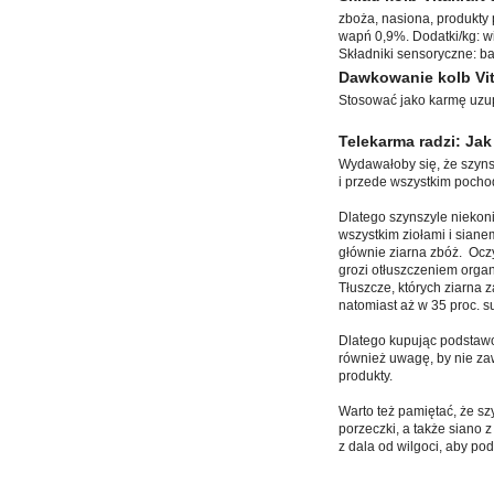
zboża, nasiona, produkty 
wapń 0,9%. Dodatki/kg: wit
Składniki sensoryczne: ba
Dawkowanie kolb Vit
Stosować jako karmę uzup
Telekarma radzi: Jak
Wydawałoby się, że szynsz
i przede wszystkim pocho
Dlatego szynszyle niekon
wszystkim ziołami i sian
głównie ziarna zbóż. Oczy
grozi otłuszczeniem orga
Tłuszcze, których ziarna
natomiast aż w 35 proc. s
Dlatego kupując podsta
również uwagę, by nie za
produkty.
Warto też pamiętać, że szy
porzeczki, a także siano
z dala od wilgoci, aby po