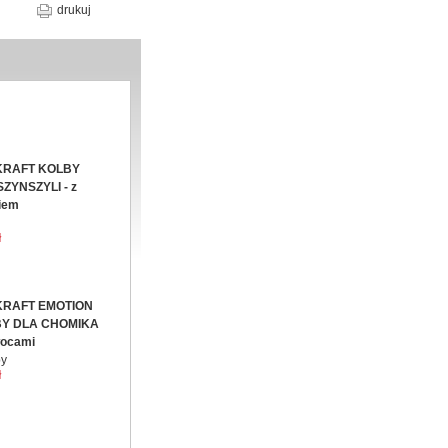
drukuj
KRAFT KOLBY
SZYNSZYLI - z
iem
ł
KRAFT EMOTION
Y DLA CHOMIKA
wocami
by
ł