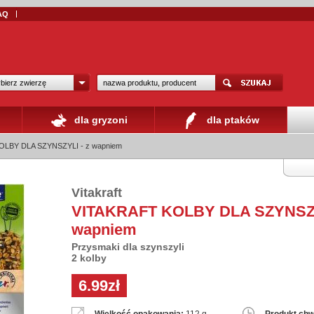
AQ
bierz zwierzę
dla gryzoni
dla ptaków
OLBY DLA SZYNSZYLI - z wapniem
Vitakraft
VITAKRAFT KOLBY DLA SZYNSZY
wapniem
Przysmaki dla szynszyli
2 kolby
6.99zł