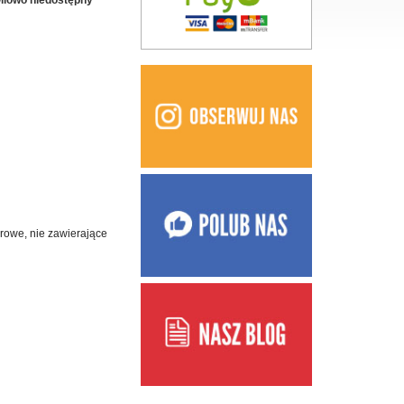
ilowo niedostępny
drowe, nie zawierające