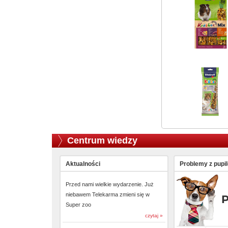
Centrum wiedzy
Aktualności
Problemy z pupi
Przed nami wielkie wydarzenie. Już
niebawem Telekarma zmieni się w
Super zoo
czytaj »