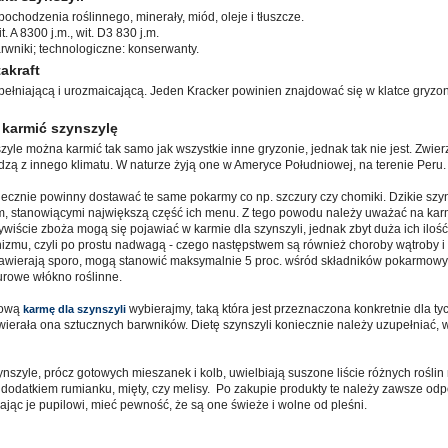
pochodzenia roślinnego, minerały, miód, oleje i tłuszcze.
. A 8300 j.m., wit. D3 830 j.m.
rwniki; technologiczne: konserwanty.
akraft
ełniającą i urozmaicającą. Jeden Kracker powinien znajdować się w klatce gryzoni
 karmić szynszylę
yle można karmić tak samo jak wszystkie inne gryzonie, jednak tak nie jest. Zwier
dzą z innego klimatu. W naturze żyją one w Ameryce Południowej, na terenie Peru.
iecznie powinny dostawać te same pokarmy co np. szczury czy chomiki. Dzikie szy
em, stanowiącymi największą część ich menu. Z tego powodu należy uważać na karm
wiście zboża mogą się pojawiać w karmie dla szynszyli, jednak zbyt duża ich ilość 
nizmu, czyli po prostu nadwagą - czego następstwem są również choroby wątroby i
 zawierają sporo, mogą stanowić maksymalnie 5 proc. wśród składników pokarmowyc
urowe włókno roślinne.
wową
wybierajmy, taką która jest przeznaczona konkretnie dla ty
karmę dla szynszyli
wierała ona sztucznych barwników. Dietę szynszyli koniecznie należy uzupełniać
nszyle, prócz gotowych mieszanek i kolb, uwielbiają suszone liście różnych roślin 
 z dodatkiem rumianku, mięty, czy melisy. Po zakupie produkty te należy zawsze 
dając je pupilowi, mieć pewność, że są one świeże i wolne od pleśni.