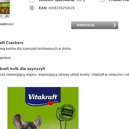
Wielkość opakowania:
112 g
Produkt chw
EAN:
4008239250629
powiększyć
Informacja
aft Crackers
ową karma dla szynszyli hodowanych w domu.
apniem.
kraft kolb dla szynszyli
rmuła zawierającą wapno, wspierającą zdrowy układ kostny. Vitakraft to smaczne i z