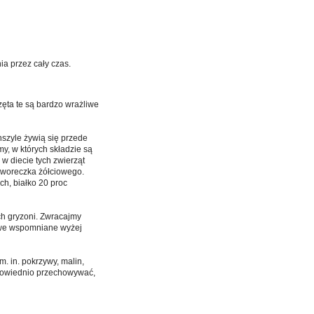
a przez cały czas.
zęta te są bardzo wrażliwe
nszyle żywią się przede
y, w których składzie są
w diecie tych zwierząt
 woreczka żółciowego.
h, białko 20 proc
ch gryzoni. Zwracajmy
, we wspomniane wyżej
m. in. pokrzywy, malin,
odpowiednio przechowywać,