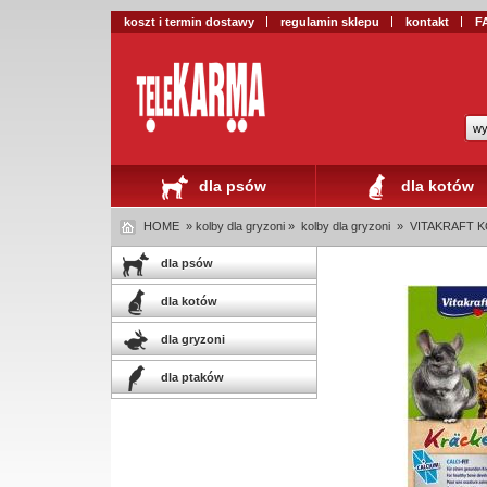
koszt i termin dostawy
regulamin sklepu
kontakt
F
wy
dla psów
dla kotów
HOME
» kolby dla gryzoni »
kolby dla gryzoni
»
VITAKRAFT K
dla psów
dla kotów
dla gryzoni
dla ptaków