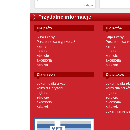
czytaj »
Przydatne informacje
dla psów
dla kotów
Super ceny
Super ceny
Posezonowa wyprzedaż
Posezonowa w
karmy
karmy
higiena
higiena
zdrowie
zdrowie
akcesoria
akcesoria
zabawki
zabawki
dla gryzoni
dla ptaków
pokarmy dla gryzoni
pokarmy dla p
kolby dla gryzoni
kolby dla ptak
higiena
higiena
zdrowie
zdrowie
akcesoria
akcesoria
zabawki
zabawki
dokarmianie p