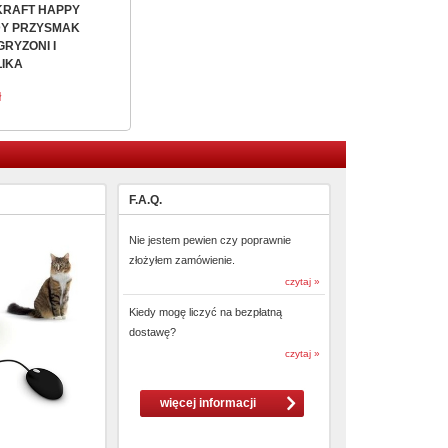
KRAFT HAPPY
Y PRZYSMAK
GRYZONI I
IKA
ł
F.A.Q.
Nie jestem pewien czy poprawnie
złożyłem zamówienie.
czytaj »
Kiedy mogę liczyć na bezpłatną
dostawę?
czytaj »
więcej informacji