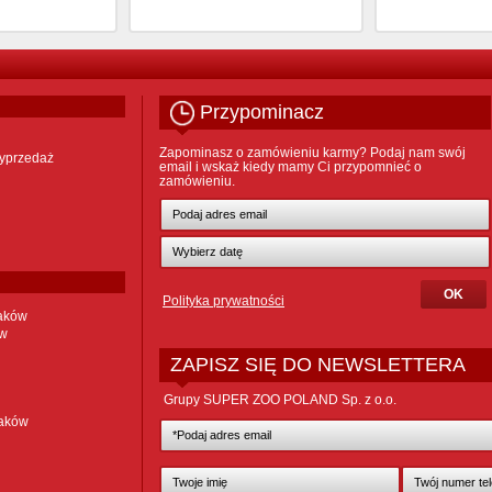
Przypominacz
Zapominasz o zamówieniu karmy? Podaj nam swój
yprzedaż
email i wskaż kiedy mamy Ci przypomnieć o
zamówieniu.
Polityka prywatności
taków
ów
ZAPISZ SIĘ DO NEWSLETTERA
Grupy SUPER ZOO POLAND Sp. z o.o.
taków