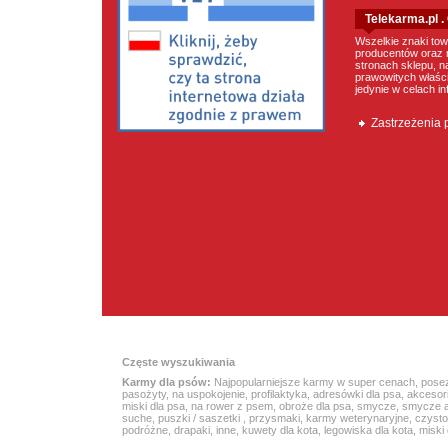
Telekarma.pl 
Wszelkie znaki tow
producentów oraz 
stronach sklepu, n
prawowitych właścic
jedynie w celach i
Zastrzeżenia
Częste wyszukiwania
Karmy dla psów:
Najpopularniejsze karmy w super cenach
,
pose
pasożyty
,
na uspokojenie
,
profilaktyka
,
adresówki dla psa
,
akcesor
miski dla psa
,
na rower z psem
,
obroże dla psa
,
smycze
,
smycze 
suche
,
puszki / saszetki
,
przysmaki
,
karmy weterynaryjne
,
czyst
podróżne
,
drapaki
,
inne
,
kuwety dla kota
,
legowiska dla kota
,
miski 