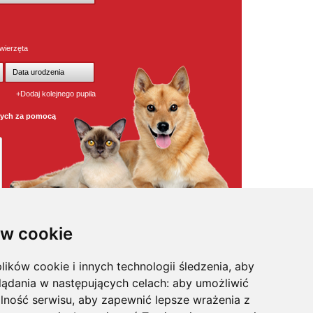
wierzęta
+Dodaj kolejnego pupila
wych za pomocą
w cookie
lików cookie i innych technologii śledzenia, aby
osmetyki
,
pielęgnacja
,
odstraszacze psów
,
witaminy / odżywki
,
na
kagańce
,
klatki dla psa
,
legowiska dla psa
,
maty samochodowe
,
lądania w następujących celach:
aby umożliwić
pularniejsze karmy w super cenach
,
posezonowa wyprzedaż
,
sożyty
,
na uspokojenie
,
profilaktyka
,
trawa i kocimiętka
,
akcesoria
lność serwisu
,
aby zapewnić lepsze wrażenia z