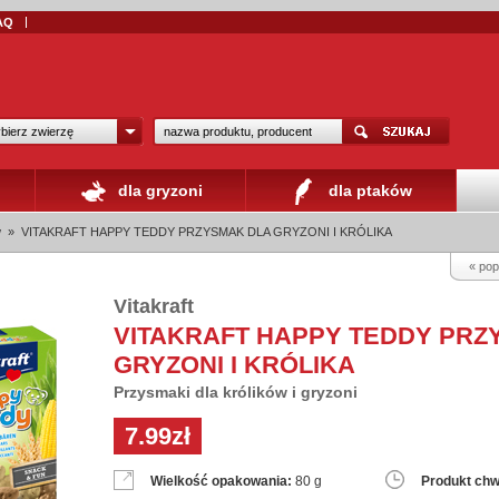
AQ
bierz zwierzę
dla gryzoni
dla ptaków
w
»
VITAKRAFT HAPPY TEDDY PRZYSMAK DLA GRYZONI I KRÓLIKA
« pop
Vitakraft
VITAKRAFT HAPPY TEDDY PRZ
GRYZONI I KRÓLIKA
Przysmaki dla królików i gryzoni
7.99zł
Wielkość opakowania:
80 g
Produkt chw