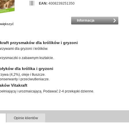
EAN:
4008239251350
Informacja
powiększyć
kraft przysmaków dla królików i gryzoni
zywami dla gryzoni i królików.
przysmaczki o zabawnym kształcie.
ołyków dla królika i gryzoni
zywa (4,2%), oleje i tłuszcze.
onserwanty i przeciwutleniacze.
ków Vitakraft
ełniającą i urozmaicającą. Podawać 2-4 przekąski dzienne.
Opinie klientów