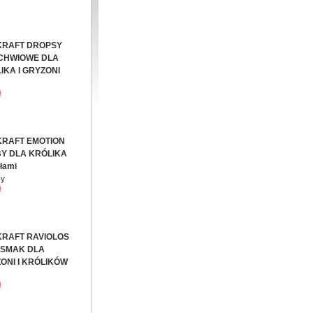
KRAFT DROPSY
CHWIOWE DLA
IKA I GRYZONI
ł
KRAFT EMOTION
Y DLA KRÓLIKA
ołami
by
ł
KRAFT RAVIOLOS
SMAK DLA
ONI I KRÓLIKÓW
ł