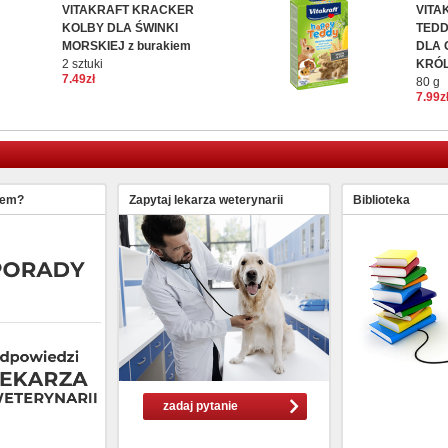
VITAKRAFT KRACKER
VITA
KOLBY DLA ŚWINKI
TEDD
MORSKIEJ z burakiem
DLA 
2 sztuki
KRÓL
7.49zł
80 g
7.99z
lem?
Zapytaj lekarza weterynarii
Biblioteka
zadaj pytanie