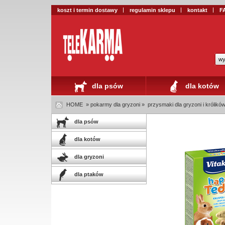
koszt i termin dostawy
regulamin sklepu
kontakt
F
wy
dla psów
dla kotów
HOME
» pokarmy dla gryzoni »
przysmaki dla gryzoni i królikó
dla psów
dla kotów
dla gryzoni
dla ptaków