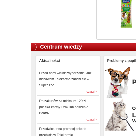
Centrum wiedzy
Aktualności
Problemy z pupi
Przed nami wielkie wydarzenie. Już
niebawem Telekarma zmieni się w
Super zoo
czytaj »
Do zakupów za minimum 120 zł
puszka karmy Drax lub saszetka
Beatrix
czytaj »
Przedwiosenne promocje nie do
przebicia w Telekarmie