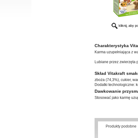
kliknij, aby 
Charakterystyka Vita
Karma uzupełniająca z war
Lubiane przez zwierzęta 
Skład Vitakraft smak
zboża (74,3%), cukier, war
Dodatki technologiczne: k
Dawkowanie przysma
Stosować jako karmę uzup
Produkty podobne