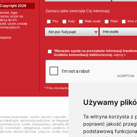
. Copyright 2026
Zaznacz jakie zwierzęta Cię interesują
arowe, loga
nazwy użyte na
ależą do ich
Psy
Koty
Małe ssaki
Ptaki
Inne z
ieli, użyte zostały
nformacyjnych.
 prawne
*Wyrażam zgodę na przesyłanie informacji handlo
środków komunikacji elektronicznej.
więcej »
* Pola obowiązkowe
Używamy plikó
Ta witryna korzysta z p
zonowa wyprzedaż
,
suche
,
puszki / saszetki
,
przysmaki
,
karmy weterynaryjne
,
czystość
,
k
ia chłodzące
,
akcesoria podróżne
,
do biegania z psem
,
do sprzątania psich odchodów
,
inne
,
poprawić jakość przeg
automatyczne
,
szelki
,
transportery
,
ubranka dla psa i buty
,
zabawki
Karmy dla kotów:
Najpo
ość
,
kosmetyki
,
pielęgnacja
,
żwirki / podłoża
,
odstraszacze kotów
,
witaminy / odżywki
,
na pa
podstawową funkcjona
dla kota
,
obroże dla kota
,
smycze
,
szelki
,
transportery
,
zabawki