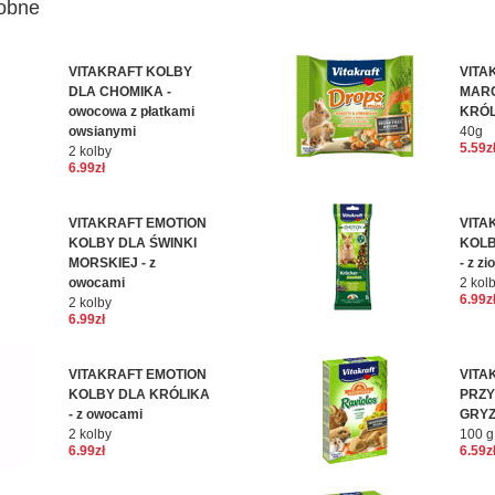
obne
VITAKRAFT KOLBY
VITA
DLA CHOMIKA -
MAR
owocowa z płatkami
KRÓL
owsianymi
40g
5.59z
2 kolby
6.99zł
VITAKRAFT EMOTION
VITA
KOLBY DLA ŚWINKI
KOLB
MORSKIEJ - z
- z zi
owocami
2 kol
6.99z
2 kolby
6.99zł
VITAKRAFT EMOTION
VITA
KOLBY DLA KRÓLIKA
PRZY
- z owocami
GRYZ
2 kolby
100 g
6.99zł
6.59z