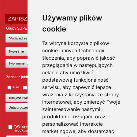
Używamy plików
ZAPISZ SIĘ DO NEWSLETTERA
cookie
Grupy SUPER ZOO POLAND Sp. z o.o.
Ta witryna korzysta z plików
cookie i innych technologii
śledzenia, aby poprawić jakość
przeglądania w następujących
celach:
aby umożliwić
Zaznacz jakie zwierzęta Cię interesują
podstawową funkcjonalność
serwisu
,
aby zapewnić lepsze
Psy
Koty
Małe ssaki
Ptaki
Inne zwierzęta
wrażenia z korzystania ze strony
internetowej
,
aby zmierzyć Twoje
zainteresowanie naszymi
produktami i usługami oraz
+Dodaj kolejnego pupila
personalizować interakcje
*Wyrażam zgodę na przesyłanie informacji handlowych za pomocą
marketingowe
,
aby dostarczać
środków komunikacji elektronicznej.
więcej »