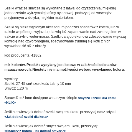
Szelki wraz ze smyczą są wykonane z łatwej do czyszczenia, miękkiej i
jednocześnie wytrzymałej taśmy nylonowej, podszytej od wewnątrz
przyjemnym w dotyku, miękkim materiałem.
Szelki są niezastąpionym akcesorium podczas spacerów z kotem, lub w
trakcie wspólnego wyjazdu, ułatwią też zapanowanie nad zwierzęciem w
trakcie wizyty u weterynarza. Szelki dają opiekunowi zdecydowanie większą
kontrolę nad czworonogiem, zdecydowanie trudniej się kotu z nich
wyswobodzić niż z obroży.
kod producenta: 41862
mix kolorów. Produkt wysyłany jest losowo w zależności od stanów
magazynowych. Niestety nie ma możliwości wyboru wysyłanego koloru.
wymiary:
Szelki: 27-45 cm/ szerokość taśmy 10 mm
Smycz: 1,20 m
Sprawdź też inne dostępne w naszym sklepie
smycze i szelki dla kota:
<KLIK>
Jeśli nie wiesz jak dobrać szelki swojemu kotu, przeczytaj nasz artykuł:
<Jak dobrać szelki dla kota>
Jeśli nie wiesz jak dobrać smycz swojemu kotu, przeczytaj:
<Spacery z kotem - jak dobrać smycz?>