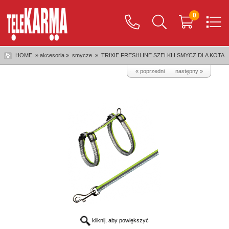
0
HOME
» akcesoria »
smycze
»
TRIXIE FRESHLINE SZELKI I SMYCZ DLA KOTA
« poprzedni
następny »
kliknij, aby powiększyć