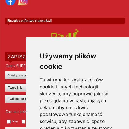
Bezpieczeństwo transakcji
Używamy plików
ZAPISZ SIĘ DO NEWSLETTERA
cookie
Grupy SUPER ZOO POLAND Sp. z o.o.
Ta witryna korzysta z plików
cookie i innych technologii
śledzenia, aby poprawić jakość
przeglądania w następujących
celach:
aby umożliwić
Zaznacz jakie zwierzęta Cię interesują
podstawową funkcjonalność
serwisu
,
aby zapewnić lepsze
Psy
Koty
Małe ssaki
Ptaki
Inne zwierzęta
wrażenia z korzystania ze strony