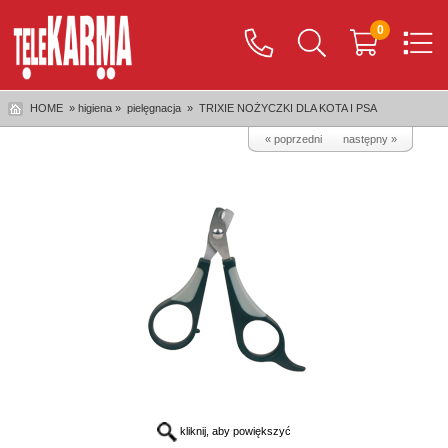
0
HOME
» higiena »
pielęgnacja
»
TRIXIE NOŻYCZKI DLA KOTA I PSA
« poprzedni
następny »
kliknij, aby powiększyć