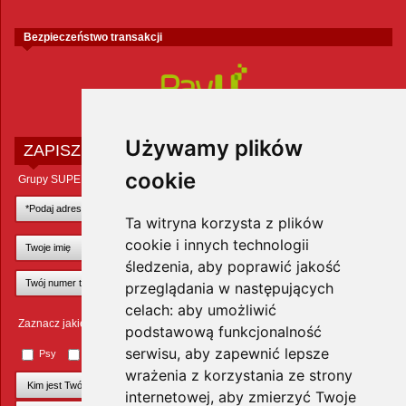
Bezpieczeństwo transakcji
Używamy plików
ZAPISZ SIĘ DO NEWSLETTERA
cookie
Grupy SUPER ZOO POLAND Sp. z o.o.
Ta witryna korzysta z plików
cookie i innych technologii
śledzenia, aby poprawić jakość
przeglądania w następujących
celach:
aby umożliwić
Zaznacz jakie zwierzęta Cię interesują
podstawową funkcjonalność
serwisu
,
aby zapewnić lepsze
Psy
Koty
Małe ssaki
Ptaki
Inne zwierzęta
wrażenia z korzystania ze strony
internetowej
,
aby zmierzyć Twoje