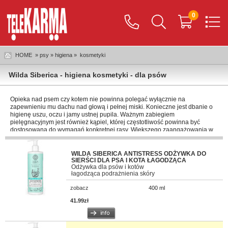
0
HOME
» psy » higiena »
kosmetyki
Wilda Siberica - higiena kosmetyki - dla psów
Opieka nad psem czy kotem nie powinna polegać wyłącznie na
zapewnieniu mu dachu nad głową i pełnej miski. Konieczne jest dbanie o
higienę uszu, oczu i jamy ustnej pupila. Ważnym zabiegiem
pielęgnacyjnym jest również kąpiel, której częstotliwość powinna być
dostosowana do wymagań konkretnej rasy. Większego zaangażowania w
tym zakresie niewątpliwie potrzebują
psy
i
koty
o długiej sierści i biorące
udział w wystawach.
WILDA SIBERICA ANTISTRESS ODŻYWKA DO
Kosmetyki dla psów
SIERŚCI DLA PSA I KOTA ŁAGODZĄCA
Odżywka dla psów i kotów
W sklepie Telekarma można nabyć pastę do czyszczenia zębów zwierząt
łagodząca podrażnienia skóry
domowych
Dr Seidel
, jak i zestaw
Francodex
składający się z pasty i
szczoteczki. Jeśli pies niechętnie poddaje się zabiegowi czyszczenia
zobacz
400 ml
zębów, można stosować preparaty w postaci sprayu, np. odświeżacz
oddechu
Beaphar
czy spray do pielęgnacji zębów Dr Seidel. Do kąpieli
41.99zł
należy używać wyłącznie szamponów przeznaczonych dla psów. Sklep
Telekarma oferuje szampony zarówno dla psów o jasnej, brązowej, jak i
ciemnej sierści, dla szczeniąt, jak i psów dorosłych, a nawet dedykowane