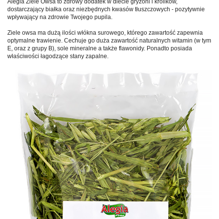
Alegia Ziele Owsa to zdrowy dodatek w diecie gryzoni i królików,
dostarczający białka oraz niezbędnych kwasów tłuszczowych - pozytywnie
wpływający na zdrowie Twojego pupila.
Ziele owsa ma dużą ilości włókna surowego, którego zawartość zapewnia
optymalne trawienie. Cechuje go duża zawartość naturalnych witamin (w tym
E, oraz z grupy B), sole mineralne a także flawonidy. Ponadto posiada
właściwości łagodzące stany zapalne.