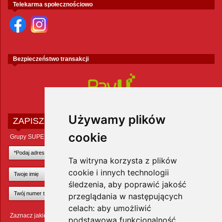
Telekarma społecznościowo
Bezpieczeństwo transakcji
Używamy plików
ZAPISZ SIĘ DO NEWSLETTERA
cookie
Grupy SUPER ZOO POLAND Sp. z o.o.
Ta witryna korzysta z plików
cookie i innych technologii
śledzenia, aby poprawić jakość
przeglądania w następujących
celach:
aby umożliwić
Zaznacz jakie zwierzęta Cię interesują
podstawową funkcjonalność