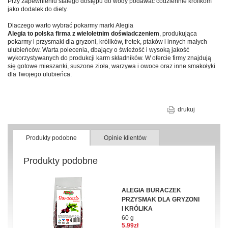
Przy zapewnieniu stałego dostępu do wody podawać codziennie królikom
jako dodatek do diety.
Dlaczego warto wybrać pokarmy marki Alegia
Alegia to polska firma z wieloletnim doświadczeniem
, produkująca
pokarmy i przysmaki dla gryzoni, królików, fretek, ptaków i innych małych
ulubieńców. Warta polecenia, dbający o świeżość i wysoką jakość
wykorzystywanych do produkcji karm składników. W ofercie firmy znajdują
się gotowe mieszanki, suszone zioła, warzywa i owoce oraz inne smakołyki
dla Twojego ulubieńca.
drukuj
Produkty podobne
Opinie klientów
Produkty podobne
ALEGIA BURACZEK
PRZYSMAK DLA GRYZONI
I KRÓLIKA
60 g
5.99zł