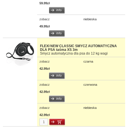
59.99zł
zobacz
niebieska
49.99zł
FLEXI NEW CLASSIC SMYCZ AUTOMATYCZNA
DLA PSA taśma XS 3m
Smycz automatyczna dla psa do 12 kg wagi
zobacz
czarna
42.99zł
zobacz
czerwona
42.99zł
zobacz
niebieska
42.99zł