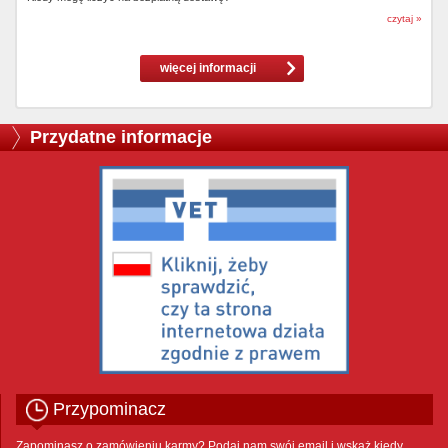
czytaj »
więcej informacji
Przydatne informacje
Przypominacz
Zapominasz o zamówieniu karmy? Podaj nam swój email i wskaż kiedy