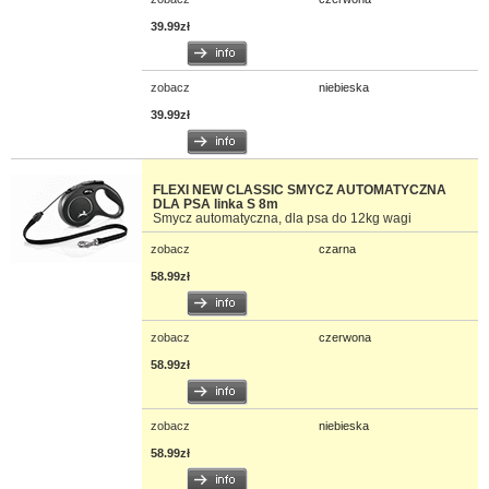
39.99zł
zobacz
niebieska
39.99zł
FLEXI NEW CLASSIC SMYCZ AUTOMATYCZNA
DLA PSA linka S 8m
Smycz automatyczna, dla psa do 12kg wagi
zobacz
czarna
58.99zł
zobacz
czerwona
58.99zł
zobacz
niebieska
58.99zł