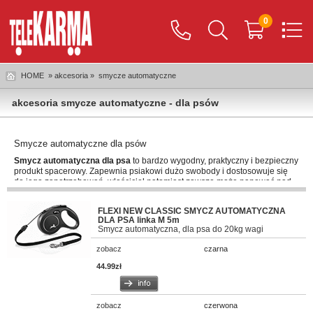
0
HOME
» akcesoria »
smycze automatyczne
akcesoria smycze automatyczne - dla psów
Smycze automatyczne dla psów
Smycz automatyczna dla psa
to bardzo wygodny, praktyczny i bezpieczny
produkt spacerowy. Zapewnia psiakowi dużo swobody i dostosowuje się
do jego zapotrzebowań, właściciel natomiast zawsze może panować nad
swoim ulubieńcem dzięki regulującej rączce smyczy. Pamiętajmy tylko, że
smycz automatyczna wymaga pewnej wprawy. I właściciel i psiak muszą
FLEXI NEW CLASSIC SMYCZ AUTOMATYCZNA
nauczyć się odpowiednio z niej korzystać, a wcześniej przyda się trochę
DLA PSA linka M 5m
poćwiczyć.
Smycz automatyczna, dla psa do 20kg wagi
W Telekarmie polecamy
Flexi New Classic smycz automatyczną linkę
zobacz
czarna
dla psa
. Występuje w rozmiarach XS, S i M. Smycz jest także dopasowana
do wagi pupila. Mamy do wyboru produkt dla psiaków do 8, 12 i 20
44.99zł
kilogramów wagi. Z serii Flexi New Classic są w Telekarmie także
smycze
automatyczne taśmy
, rozmiary XS, S oraz M-L. Mają 3 lub 5 metrów, a
najbardziej wytrzymały model jest przeznaczony dla psiaków aż do 50
zobacz
czerwona
kilogramów wagi. Oprócz samej smyczy warto też pomyśleć o bardzo