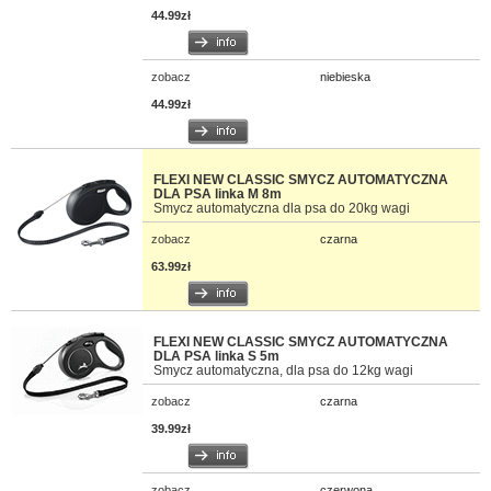
praktycznych dodatkach. Flexi Vario Led Lighting System latarka do smyczy
44.99zł
jest przyczepiana na rzep i bardzo wygodna, a Flexi Vario Multi Box to
pojemnik na smakołyki lub woreczki, mocowany do psiej smyczy. Do
wyboru kilka kolorów.
zobacz
niebieska
44.99zł
FLEXI NEW CLASSIC SMYCZ AUTOMATYCZNA
DLA PSA linka M 8m
Smycz automatyczna dla psa do 20kg wagi
zobacz
czarna
63.99zł
FLEXI NEW CLASSIC SMYCZ AUTOMATYCZNA
DLA PSA linka S 5m
Smycz automatyczna, dla psa do 12kg wagi
zobacz
czarna
39.99zł
zobacz
czerwona