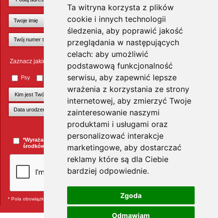
Ta witryna korzysta z plików
cookie i innych technologii
śledzenia, aby poprawić jakość
przeglądania w następujących
celach:
aby umożliwić
Zaznacz jakie zwierzęta Cię interesują
podstawową funkcjonalność
serwisu
,
aby zapewnić lepsze
Psy
Koty
Małe ssaki
Ptaki
Inne zwierzęta
wrażenia z korzystania ze strony
internetowej
,
aby zmierzyć Twoje
zainteresowanie naszymi
produktami i usługami oraz
+Dodaj kolejnego pupila
personalizować interakcje
*Wyrażam zgodę na przesyłanie informacji handlowych za pomocą
marketingowe
,
aby dostarczać
środków komunikacji elektronicznej.
więcej »
reklamy które są dla Ciebie
bardziej odpowiednie
.
Zgoda
* Pola obowiązkowe
Odmawiam