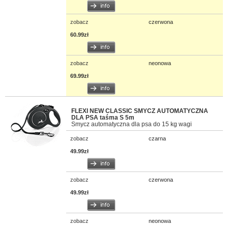
zobacz
czerwona
60.99zł
zobacz
neonowa
69.99zł
FLEXI NEW CLASSIC SMYCZ AUTOMATYCZNA
DLA PSA taśma S 5m
Smycz automatyczna dla psa do 15 kg wagi
zobacz
czarna
49.99zł
zobacz
czerwona
49.99zł
zobacz
neonowa