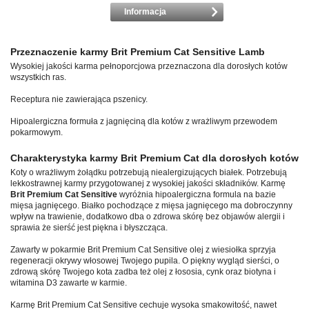
Informacja
Przeznaczenie karmy Brit Premium Cat Sensitive Lamb
Wysokiej jakości karma pełnoporcjowa przeznaczona dla dorosłych kotów
wszystkich ras.
Receptura nie zawierająca pszenicy.
Hipoalergiczna formuła z jagnięciną dla kotów z wrażliwym przewodem
pokarmowym.
Charakterystyka karmy Brit Premium Cat dla dorosłych kotów
Koty o wrażliwym żołądku potrzebują niealergizujących białek. Potrzebują
lekkostrawnej karmy przygotowanej z wysokiej jakości składników. Karmę
Brit Premium Cat Sensitive
wyróżnia hipoalergiczna formula na bazie
mięsa jagnięcego. Białko pochodzące z mięsa jagnięcego ma dobroczynny
wpływ na trawienie, dodatkowo dba o zdrowa skórę bez objawów alergii i
sprawia że sierść jest piękna i błyszcząca.
Zawarty w pokarmie Brit Premium Cat Sensitive olej z wiesiołka sprzyja
regeneracji okrywy włosowej Twojego pupila. O piękny wygląd sierści, o
zdrową skórę Twojego kota zadba też olej z łososia, cynk oraz biotyna i
witamina D3 zawarte w karmie.
Karmę Brit Premium Cat Sensitive cechuje wysoka smakowitość, nawet