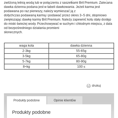
zwilżoną letnią wodą lub w połączeniu z saszetkami Brit Premium. Zalecana
dawka dzienna podana jest w tabeli dawkowania. Jeżeli karma jest
podawana po raz pierwszy, należy wymieszać ją z
dotychczas podawaną karmą i podawać przez okres 3–5 dni, stopniowo
zwiększając dawkę karmy Brit Premium. Należy zapewnić kotu stały dostęp
do miski świeżej wody. Przechowywać w suchym i chłodnym miejscu, z dala
od bezpośredniego działania promieni
słonecznych.
waga kota
dawka dzienna
2-3kg
55-65g
3-5kg
65-80g
5-7kg
80-90g
8<kg
100 ≤
drukuj
Produkty podobne
Opinie klientów
Produkty podobne