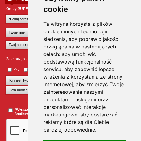
cookie
Grupy SUPER ZOO POLAND Sp. z o.o.
Ta witryna korzysta z plików
cookie i innych technologii
śledzenia, aby poprawić jakość
przeglądania w następujących
celach:
aby umożliwić
Zaznacz jakie zwierzęta Cię interesują
podstawową funkcjonalność
serwisu
,
aby zapewnić lepsze
Psy
Koty
Małe ssaki
Ptaki
Inne zwierzęta
wrażenia z korzystania ze strony
internetowej
,
aby zmierzyć Twoje
zainteresowanie naszymi
produktami i usługami oraz
+Dodaj kolejnego pupila
personalizować interakcje
*Wyrażam zgodę na przesyłanie informacji handlowych za pomocą
marketingowe
,
aby dostarczać
środków komunikacji elektronicznej.
więcej »
reklamy które są dla Ciebie
bardziej odpowiednie
.