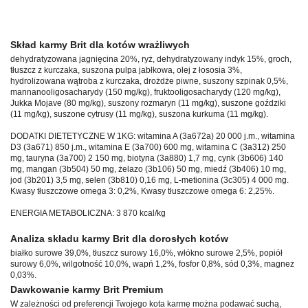
Skład karmy Brit dla kotów wrażliwych
dehydratyzowana jagnięcina 20%, ryż, dehydratyzowany indyk 15%, groch,
tłuszcz z kurczaka, suszona pulpa jabłkowa, olej z łososia 3%,
hydrolizowana wątroba z kurczaka, drożdże piwne, suszony szpinak 0,5%,
mannanooligosacharydy (150 mg/kg), fruktooligosacharydy (120 mg/kg),
Jukka Mojave (80 mg/kg), suszony rozmaryn (11 mg/kg), suszone goździki
(11 mg/kg), suszone cytrusy (11 mg/kg), suszona kurkuma (11 mg/kg).
DODATKI DIETETYCZNE W 1KG: witamina A (3a672a) 20 000 j.m., witamina
D3 (3a671) 850 j.m., witamina E (3a700) 600 mg, witamina C (3a312) 250
mg, tauryna (3a700) 2 150 mg, biotyna (3a880) 1,7 mg, cynk (3b606) 140
mg, mangan (3b504) 50 mg, żelazo (3b106) 50 mg, miedź (3b406) 10 mg,
jod (3b201) 3,5 mg, selen (3b810) 0,16 mg, L-metionina (3c305) 4 000 mg.
Kwasy tłuszczowe omega 3: 0,2%, Kwasy tłuszczowe omega 6: 2,25%.
ENERGIA METABOLICZNA: 3 870 kcal/kg
Analiza składu karmy Brit dla dorosłych kotów
białko surowe 39,0%, tłuszcz surowy 16,0%, włókno surowe 2,5%, popiół
surowy 6,0%, wilgotność 10,0%, wapń 1,2%, fosfor 0,8%, sód 0,3%, magnez
0,03%.
Dawkowanie karmy Brit Premium
W zależności od preferencji Twojego kota karmę można podawać suchą,