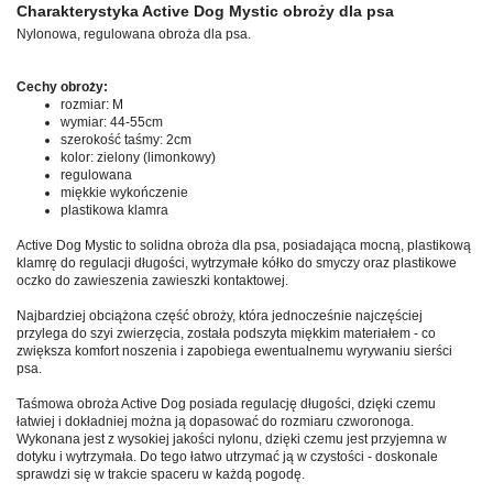
Charakterystyka Active Dog Mystic obroży dla psa
Nylonowa, regulowana obroża dla psa.
Cechy obroży:
rozmiar: M
wymiar: 44-55cm
szerokość taśmy: 2cm
kolor: zielony (limonkowy)
regulowana
miękkie wykończenie
plastikowa klamra
Active Dog Mystic to solidna obroża dla psa, posiadająca mocną, plastikową
klamrę do regulacji długości, wytrzymałe kółko do smyczy oraz plastikowe
oczko do zawieszenia zawieszki kontaktowej.
Najbardziej obciążona część obroży, która jednocześnie najczęściej
przylega do szyi zwierzęcia, została podszyta miękkim materiałem - co
zwiększa komfort noszenia i zapobiega ewentualnemu wyrywaniu sierści
psa.
Taśmowa obroża Active Dog posiada regulację długości, dzięki czemu
łatwiej i dokładniej można ją dopasować do rozmiaru czworonoga.
Wykonana jest z wysokiej jakości nylonu, dzięki czemu jest przyjemna w
dotyku i wytrzymała. Do tego łatwo utrzymać ją w czystości - doskonale
sprawdzi się w trakcie spaceru w każdą pogodę.