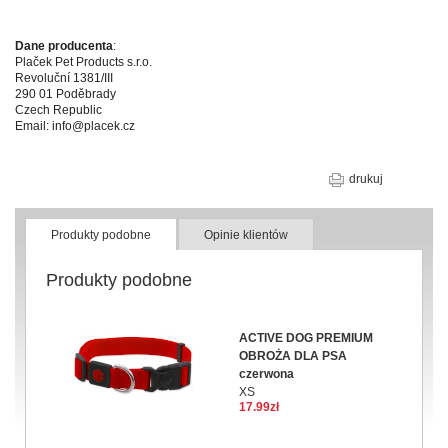
Dane producenta
:
Plaček Pet Products s.r.o.
Revoluční 1381/III
290 01 Poděbrady
Czech Republic
Email: info@placek.cz
drukuj
Produkty podobne
Opinie klientów
Produkty podobne
ACTIVE DOG PREMIUM
OBROŻA DLA PSA
czerwona
XS
17.99zł