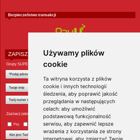
Bezpieczeństwo transakcji
Używamy plików
ZAPISZ SIĘ DO NEWSLETTERA
cookie
Grupy SUPER ZOO POLAND Sp. z o.o.
Ta witryna korzysta z plików
cookie i innych technologii
śledzenia, aby poprawić jakość
przeglądania w następujących
celach:
aby umożliwić
Zaznacz jakie zwierzęta Cię interesują
podstawową funkcjonalność
serwisu
,
aby zapewnić lepsze
Psy
Koty
Małe ssaki
Ptaki
Inne zwierzęta
wrażenia z korzystania ze strony
internetowej
,
aby zmierzyć Twoje