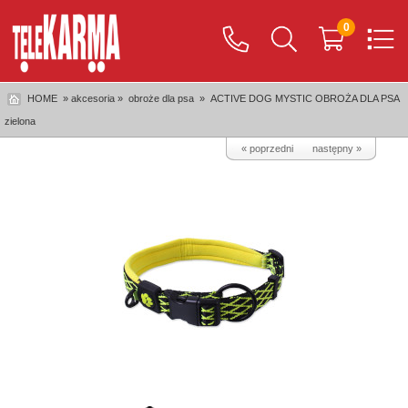
0
HOME
» akcesoria »
obroże dla psa
»
ACTIVE DOG MYSTIC OBROŻA DLA PSA
zielona
« poprzedni
następny »