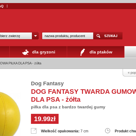
AQ
bierz zwierzę
dla gryzoni
dla ptaków
 PIŁKA DLA PSA - żółta
« pop
Dog Fantasy
DOG FANTASY TWARDA GUMOW
DLA PSA - żółta
piłka dla psa z bardzo twardej gumy
19.99zł
Wielkość opakowania:
7 cm
Produkt chw