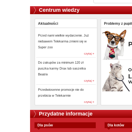
Centrum wiedzy
Aktualności
Problemy z pupi
Przed nami wielkie wydarzenie. Już
niebawem Telekarma zmieni się w
Super zoo
czytaj »
Do zakupów za minimum 120 zł
puszka karmy Drax lub saszetka
Beatrix
czytaj »
Przedwiosenne promocje nie do
przebicia w Telekarmie
czytaj »
Przydatne informacje
dla psów
dla kotów