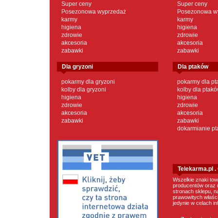
Super ceny
Super ceny
Posezonowa wyprzedaż
Posezonowa w
karmy
karmy
higiena
higiena
zdrowie
zdrowie
akcesoria
akcesoria
zabawki
zabawki
dla gryzoni
dla ptaków
pokarmy dla gryzoni
pokarmy dla p
kolby dla gryzoni
kolby dla ptak
higiena
higiena
zdrowie
zdrowie
akcesoria
akcesoria
zabawki
zabawki
dokarmianie p
Telekarma.pl 
Wszelkie znaki tow
producentów oraz 
stronach sklepu, n
prawowitych właścic
jedynie w celach i