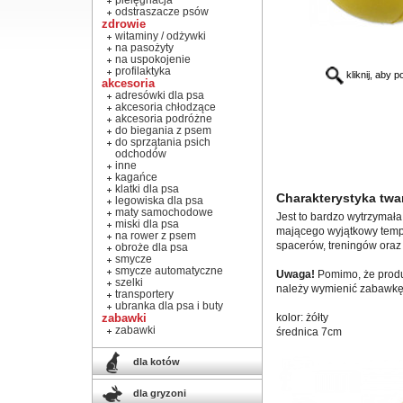
pielęgnacja
odstraszacze psów
zdrowie
witaminy / odżywki
na pasożyty
na uspokojenie
profilaktyka
kliknij, aby 
akcesoria
adresówki dla psa
akcesoria chłodzące
akcesoria podróżne
do biegania z psem
do sprzątania psich
odchodów
inne
kagańce
klatki dla psa
Charakterystyka twa
legowiska dla psa
maty samochodowe
Jest to bardzo wytrzymała
miski dla psa
mającego wyjątkowy temp
na rower z psem
spacerów, treningów oraz
obroże dla psa
smycze
smycze automatyczne
Uwaga!
Pomimo, że produk
szelki
należy wymienić zabawkę 
transportery
ubranka dla psa i buty
zabawki
kolor: żółty
zabawki
średnica 7cm
dla kotów
dla gryzoni