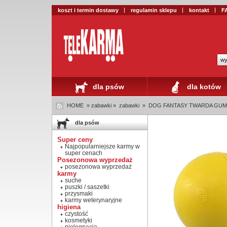
koszt i termin dostawy
regulamin sklepu
kontakt
F
wy
dla psów
dla kotów
HOME
» zabawki »
zabawki
»
DOG FANTASY TWARDA GUMOWA
dla psów
Super ceny
Najpopularniejsze karmy w
super cenach
Posezonowa wyprzedaż
posezonowa wyprzedaż
karmy
suche
puszki / saszetki
przysmaki
karmy weterynaryjne
higiena
czystość
kosmetyki