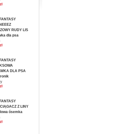
zł
FANTASY
NEEEZ
ZOWY RUDY LIS
ka dla psa
m
zł
FANTASY
EKSOWA
WKA DLA PSA
ronik
wy
zł
FANTASY
CIĄGACZ Z LINY
elowa ósemka
m
zł