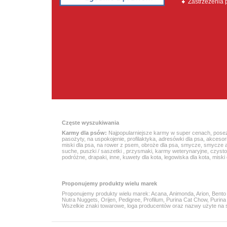
Zastrzeżenia
Częste wyszukiwania
Karmy dla psów:
Najpopularniejsze karmy w super cenach
,
pose
pasożyty
,
na uspokojenie
,
profilaktyka
,
adresówki dla psa
,
akcesor
miski dla psa
,
na rower z psem
,
obroże dla psa
,
smycze
,
smycze 
suche
,
puszki / saszetki
,
przysmaki
,
karmy weterynaryjne
,
czyst
podróżne
,
drapaki
,
inne
,
kuwety dla kota
,
legowiska dla kota
,
miski 
Proponujemy produkty wielu marek
Proponujemy produkty wielu marek:
Acana
, Animonda, Arion,
Bento
Nutra Nuggets
, Orijen, Pedigree, Profilum,
Purina Cat Chow
,
Purin
Wszelkie znaki towarowe, loga producentów oraz nazwy użyte na str