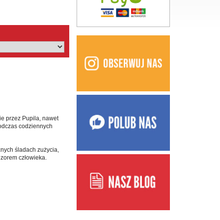
ie przez Pupila, nawet
odczas codziennych
nych śladach zużycia,
dzorem człowieka.