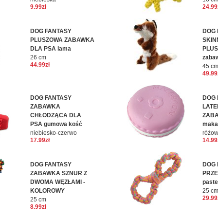
9.99zł
24.99
DOG FANTASY
DOG 
PLUSZOWA ZABAWKA
SKIN
DLA PSA lama
PLUS
26 cm
zabaw
44.99zł
45 c
49.99
DOG FANTASY
DOG 
ZABAWKA
LAT
CHŁODZĄCA DLA
ZABA
PSA gumowa kość
maka
niebiesko-czerwo
różo
17.99zł
14.99
DOG FANTASY
DOG 
ZABAWKA SZNUR Z
PRZE
DWOMA WĘZŁAMI -
past
KOLOROWY
25 c
29.99
25 cm
8.99zł