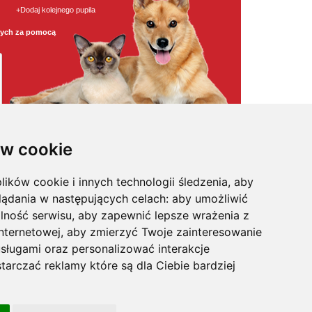
+Dodaj kolejnego pupila
wych za pomocą
w cookie
lików cookie i innych technologii śledzenia, aby
osmetyki
,
pielęgnacja
,
odstraszacze psów
,
witaminy / odżywki
,
na
kagańce
,
klatki dla psa
,
legowiska dla psa
,
maty samochodowe
,
lądania w następujących celach:
aby umożliwić
pularniejsze karmy w super cenach
,
posezonowa wyprzedaż
,
sożyty
,
na uspokojenie
,
profilaktyka
,
trawa i kocimiętka
,
akcesoria
lność serwisu
,
aby zapewnić lepsze wrażenia z
internetowej
,
aby zmierzyć Twoje zainteresowanie
sługami oraz personalizować interakcje
tarczać reklamy które są dla Ciebie bardziej
's, Felix, Gourmet, Happy Dog, Hills, IAMS, Kitekat, Mera Dog,
n Size
, Sanabelle, Sheba,
Vitapol
,
Versele-Laga
, Whiskas.
macyjnych.