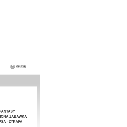
drukuj
FANTASY
IONA ZABAWKA
PSA - ŻYRAFA
m