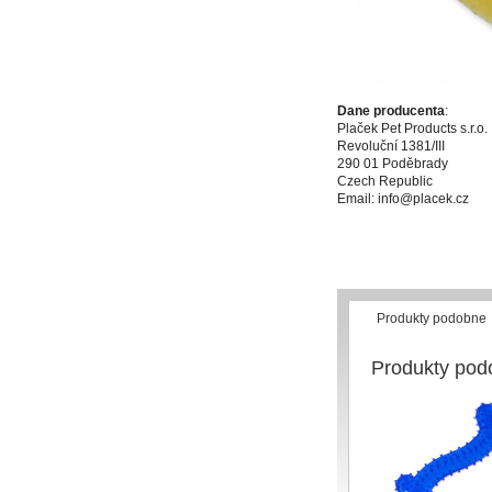
Dane producenta
:
Plaček Pet Products s.r.o.
Revoluční 1381/III
290 01 Poděbrady
Czech Republic
Email: info@placek.cz
Produkty podobne
Produkty pod