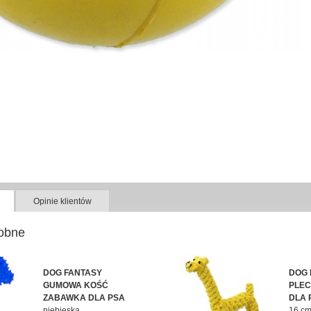
Opinie klientów
obne
DOG FANTASY
DOG 
GUMOWA KOŚĆ
PLEC
ZABAWKA DLA PSA
DLA 
niebieska
16 c