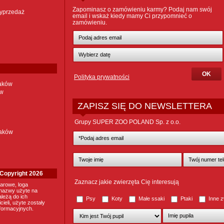
Zapominasz o zamówieniu karmy? Podaj nam swój
yprzedaż
email i wskaż kiedy mamy Ci przypomnieć o
zamówieniu.
Polityka prywatności
taków
ów
ZAPISZ SIĘ DO NEWSLETTERA
Grupy SUPER ZOO POLAND Sp. z o.o.
taków
. Copyright 2026
Zaznacz jakie zwierzęta Cię interesują
arowe, loga
nazwy użyte na
ależą do ich
Psy
Koty
Małe ssaki
Ptaki
Inne z
ieli, użyte zostały
nformacyjnych.