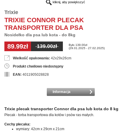
kliknij, aby powiększyć
Trixie
TRIXIE CONNOR PLECAK
TRANSPORTER DLA PSA
Nosidełko dla psa lub kota - do 8kg
89.99zł
Było 139.00zł
139.00zł
(29.01.2025 - 27.02.2025)
Wielkość opakowania:
42x29x26cm
Produkt chwilowo niedostępny
EAN:
4011905028828
Informacja
Trixie plecak transporter Connor dla psa lub kota do 8 kg
Plecak - torba transportowa dla kotów i psów ras małych.
Cechy plecaka:
wymiary: 42cm x 29cm x 21cm