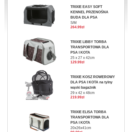
TRIXIE EASY SOFT
KENNEL PRZENOŚNA
BUDA DLA PSA
S/M
264.99zł
TRIXIE LIBBY TORBA
TRANSPORTOWA DLA
PSA I KOTA
25 x 27 x 42cm
129.99zł
TRIXIE KOSZ ROWEROWY
DLA PSA I KOTA na tylny
wąski bagażnik
29 x 42 x 48cm
219.99zł
TRIXIE ELISA TORBA
TRANSPORTOWA DLA
PSA I KOTA
20x26x41cm