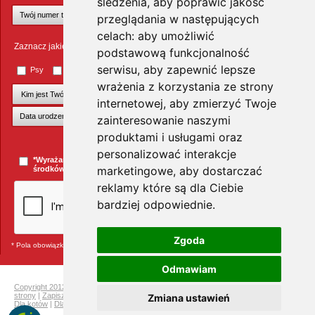
śledzenia, aby poprawić jakość
przeglądania w następujących
celach:
aby umożliwić
Zaznacz jakie zwierzęta Cię interesują
podstawową funkcjonalność
serwisu
,
aby zapewnić lepsze
Psy
Koty
Małe ssaki
Ptaki
Inne zwierzęta
wrażenia z korzystania ze strony
internetowej
,
aby zmierzyć Twoje
zainteresowanie naszymi
produktami i usługami oraz
+Dodaj kolejnego pupila
personalizować interakcje
*Wyrażam zgodę na przesyłanie informacji handlowych za pomocą
marketingowe
,
aby dostarczać
środków komunikacji elektronicznej.
więcej »
reklamy które są dla Ciebie
bardziej odpowiednie
.
Zgoda
* Pola obowiązkowe
Odmawiam
Copyright 2012 Telekarma
|
Ochrona prywatności
|
Mapa strony
|
Pełna mapa
strony
|
Zapisz się do newslettera i odbierz rabat na kolejne zakupy
|
Dla gryzoni
|
Zmiana ustawień
Dla kotów
|
Dla psów
|
Dla ptaków
|
Producenci
Telekarma.pl