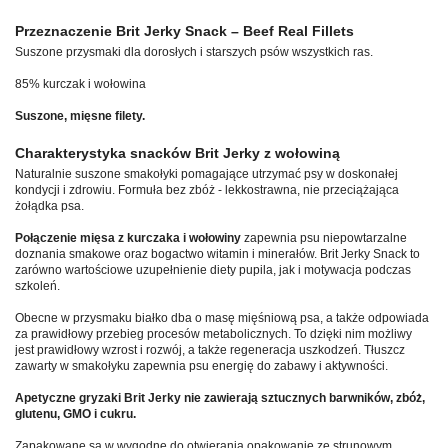
Przeznaczenie Brit Jerky Snack – Beef Real Fillets
Suszone przysmaki dla dorosłych i starszych psów wszystkich ras.
85% kurczak i wołowina
Suszone, mięsne filety.
Charakterystyka snacków Brit Jerky z wołowiną
Naturalnie suszone smakołyki pomagające utrzymać psy w doskonałej
kondycji i zdrowiu. Formuła bez zbóż - lekkostrawna, nie przeciążająca
żołądka psa.
Połączenie mięsa z kurczaka i wołowiny
zapewnia psu niepowtarzalne
doznania smakowe oraz bogactwo witamin i minerałów. Brit Jerky Snack to
zarówno wartościowe uzupełnienie diety pupila, jak i motywacja podczas
szkoleń.
Obecne w przysmaku białko dba o masę mięśniową psa, a także odpowiada
za prawidłowy przebieg procesów metabolicznych. To dzięki nim możliwy
jest prawidłowy wzrost i rozwój, a także regeneracja uszkodzeń. Tłuszcz
zawarty w smakołyku zapewnia psu energię do zabawy i aktywności.
Apetyczne gryzaki Brit Jerky
nie zawierają sztucznych barwników, zbóż,
glutenu, GMO i cukru.
Zapakowane są w wygodne do otwierania opakowanie ze strunowym