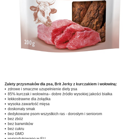
Zalety przysmaków dla psa, Brit Jerky z kurczakiem i wołowiną:
• zdrowe i smaczne uzupełnienie diety psa
• 85% kurczak i wołowina– dobre źródło wysokiej jakości białka
• lekkostrawne dla żołądka
• wysoka zawartość mięsa
• doskonały smak
• dedykowane psom wszystkich ras - dorosłym i seniorom
• bez zbóż
• bez barwników
• bez cukru
• bez GMO
• wyprodukowano w EU