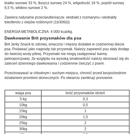
białko surowe 33 %, tłuszcz surowy 24 %, wilgotność 18 %, popiół surowy
6,5 %, włókno surowe 2 %.
Zawiera naturalne przeciwutleniacze: ekstrakt z rozmarynu i ekstrakty
tokoferolu z olejów roślinnych (1b306(i))
ENERGIA METABOLICZNA: 4 000 kcal/kg.
Dawkowanie Brit przysmaków dla psa
Brit Jerky Snack to zdrowy, smaczny i mięsny dodatek w codziennej diecie
psa. Podawać jako nagrodę lub przysmak. Należy zapewnić psu stały dostęp
do świeżej wody pitnej. Przysmaki nie mogą zastępować karmy
pełnoporcjowej. Ze względu na wysoką smakowitość należy stosować się do
zaleceń dziennego dawkowania i codziennie ćwiczyć z psem.
Przechowywać w chłodnym i suchym miejscu, chronić przed bezpośrednim
działaniem promieni słonecznych. Po otwarciu zamknąć ponownie.
waga psa
ilość przysmaków /dzień
5 kg
0,3
10kg
0,5
15kg
1
20kg
1,5
25kg
2
30kg
2