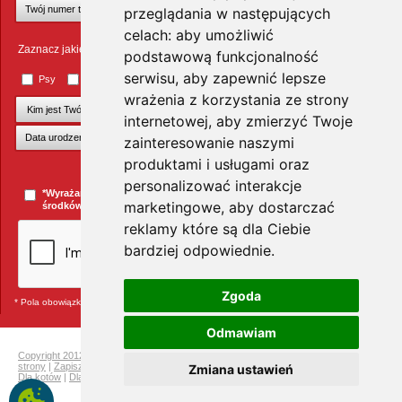
przeglądania w następujących
celach:
aby umożliwić
Zaznacz jakie zwierzęta Cię interesują
podstawową funkcjonalność
serwisu
,
aby zapewnić lepsze
Psy
Koty
Małe ssaki
Ptaki
Inne zwierzęta
wrażenia z korzystania ze strony
internetowej
,
aby zmierzyć Twoje
zainteresowanie naszymi
produktami i usługami oraz
+Dodaj kolejnego pupila
personalizować interakcje
*Wyrażam zgodę na przesyłanie informacji handlowych za pomocą
marketingowe
,
aby dostarczać
środków komunikacji elektronicznej.
więcej »
reklamy które są dla Ciebie
bardziej odpowiednie
.
Zgoda
* Pola obowiązkowe
Odmawiam
Copyright 2012 Telekarma
|
Ochrona prywatności
|
Mapa strony
|
Pełna mapa
strony
|
Zapisz się do newslettera i odbierz rabat na kolejne zakupy
|
Dla gryzoni
|
Zmiana ustawień
Dla kotów
|
Dla psów
|
Dla ptaków
|
Producenci
Telekarma.pl