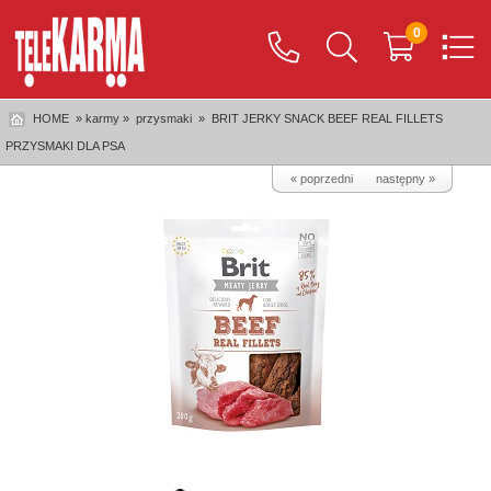
0
HOME
» karmy »
przysmaki
»
BRIT JERKY SNACK BEEF REAL FILLETS
PRZYSMAKI DLA PSA
« poprzedni
następny »