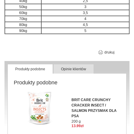
40kg
2,5
50kg
3
60kg
3,5
70kg
4
80kg
4,5
90kg
5
drukuj
Produkty podobne
Opinie klientów
Produkty podobne
BRIT CARE CRUNCHY
CRACKER INSECT /
SALMON PRZYSMAK DLA
PSA
200 g
13.99zł