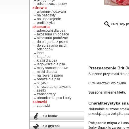
pielęgnacja
odstraszacze psów
zdrowie
witaminy / odżywki
na pasożyty
na uspokojenie
profilaktyka
kliknij, aby 
akcesoria
adresówki dla psa
akcesoria chłodzące
akcesoria podróżne
do biegania z psem
do sprzątania psich
odchodów
inne
kagańce
klatki dla psa
legowiska dla psa
Przeznaczenie Brit J
maty samochodowe
miski dla psa
Suszone przysmaki dla dor
na rower z psem
obroże dla psa
smycze
85% kurczak i wołowina
smycze automatyczne
szelki
Suszone, mięsne filety.
transportery
ubranka dla psa i buty
zabawki
Charakterystyka sna
zabawki
Naturalnie suszone smako
przeciążająca żołądka ps
dla kotów
Połączenie mięsa z kurc
dla gryzoni
Jerky Snack to zarówno wa