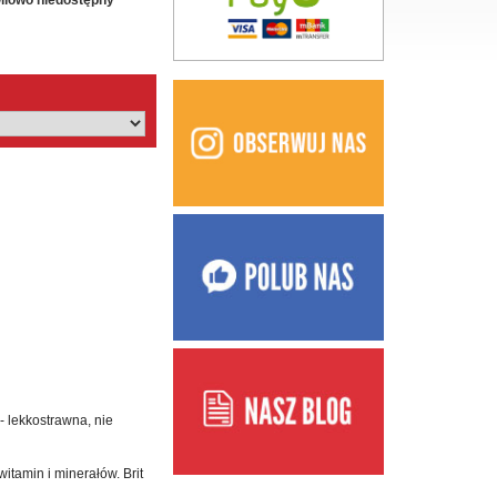
ilowo niedostępny
- lekkostrawna, nie
tamin i minerałów. Brit