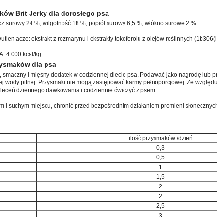
ków Brit Jerky dla dorosłego psa
zcz surowy 24 %, wilgotność 18 %, popiół surowy 6,5 %, włókno surowe 2 %.
utleniacze: ekstrakt z rozmarynu i ekstrakty tokoferolu z olejów roślinnych (1b306(
4 000 kcal/kg.
zysmaków dla psa
wy, smaczny i mięsny dodatek w codziennej diecie psa. Podawać jako nagrodę lub 
żej wody pitnej. Przysmaki nie mogą zastępować karmy pełnoporcjowej. Ze wzglę
aleceń dziennego dawkowania i codziennie ćwiczyć z psem.
 i suchym miejscu, chronić przed bezpośrednim działaniem promieni słonecznyc
ilość przysmaków /dzień
0,3
0,5
1
1,5
2
2
2,5
3