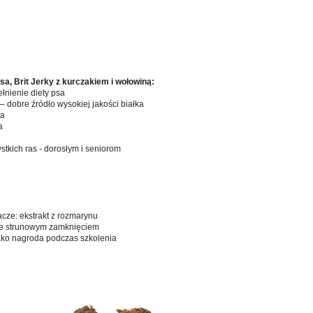
a, Brit Jerky z kurczakiem i wołowiną:
łnienie diety psa
 dobre źródło wysokiej jakości białka
ka
a
kich ras - dorosłym i seniorom
acze: ekstrakt z rozmarynu
e strunowym zamknięciem
jako nagroda podczas szkolenia