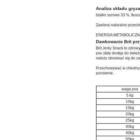
Analiza składu gryza
białko surowe 33 %, tłus
Zawiera naturalne przeciw
ENERGIA METABOLICZNA: 
Dawkowanie Brit pr
Brit Jerky Snack to zdro
psu stały dostęp do świe
należy stosować się do z
Przechowywać w chłodnym
ponownie.
waga psa
5 kg
10kg
15kg
20kg
25kg
30kg
40kg
50kg