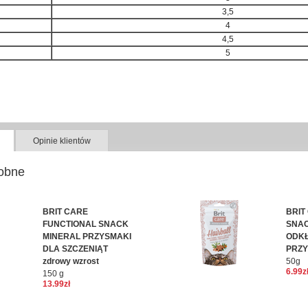
3,5
4
4,5
5
Opinie klientów
obne
BRIT CARE
BRIT
FUNCTIONAL SNACK
SNAC
MINERAL PRZYSMAKI
ODK
DLA SZCZENIĄT
PRZY
zdrowy wzrost
50g
6.99z
150 g
13.99zł