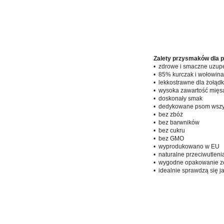
Zalety przysmaków dla ps
• zdrowe i smaczne uzupe
• 85% kurczak i wołowina–
• lekkostrawne dla żołąd
• wysoka zawartość mięs
• doskonały smak
• dedykowane psom wszyst
• bez zbóż
• bez barwników
• bez cukru
• bez GMO
• wyprodukowano w EU
• naturalne przeciwutleni
• wygodne opakowanie z
• idealnie sprawdzą się 