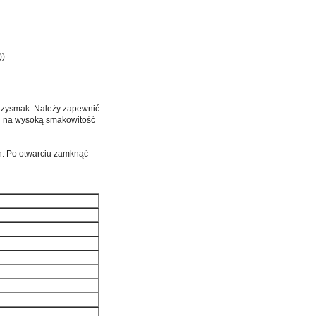
i))
przysmak. Należy zapewnić
du na wysoką smakowitość
h. Po otwarciu zamknąć