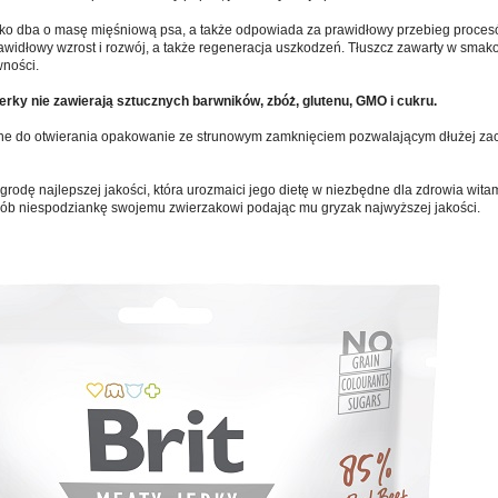
ko dba o masę mięśniową psa, a także odpowiada za prawidłowy przebieg proces
rawidłowy wzrost i rozwój, a także regeneracja uszkodzeń. Tłuszcz zawarty w sma
wności.
Jerky
nie zawierają sztucznych barwników, zbóż, glutenu, GMO i cukru.
 do otwierania opakowanie ze strunowym zamknięciem pozwalającym dłużej zac
grodę najlepszej jakości, która urozmaici jego dietę w niezbędne dla zdrowia witam
Zrób niespodziankę swojemu zwierzakowi podając mu gryzak najwyższej jakości.