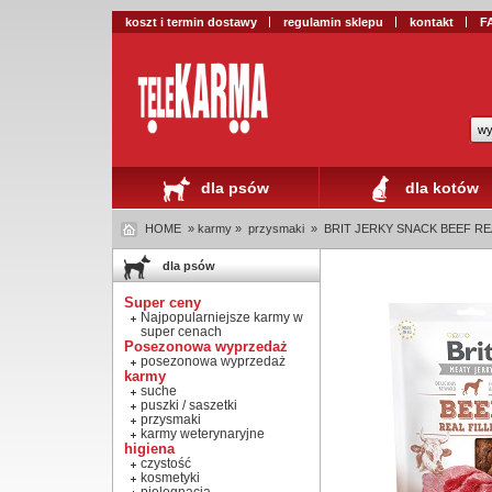
koszt i termin dostawy
regulamin sklepu
kontakt
F
wy
dla psów
dla kotów
HOME
» karmy »
przysmaki
»
BRIT JERKY SNACK BEEF RE
dla psów
Super ceny
Najpopularniejsze karmy w
super cenach
Posezonowa wyprzedaż
posezonowa wyprzedaż
karmy
suche
puszki / saszetki
przysmaki
karmy weterynaryjne
higiena
czystość
kosmetyki