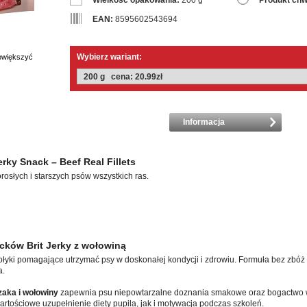
Wielkość opakowania:
200 g
Produkt chw
EAN:
8595602543694
Wybierz wariant:
powiększyć
Informacja
erky Snack – Beef Real Fillets
osłych i starszych psów wszystkich ras.
cków Brit Jerky z wołowiną
łyki pomagające utrzymać psy w doskonałej kondycji i zdrowiu. Formuła bez zbóż 
a.
zaka i wołowiny
zapewnia psu niepowtarzalne doznania smakowe oraz bogactwo wi
rtościowe uzupełnienie diety pupila, jak i motywacja podczas szkoleń.