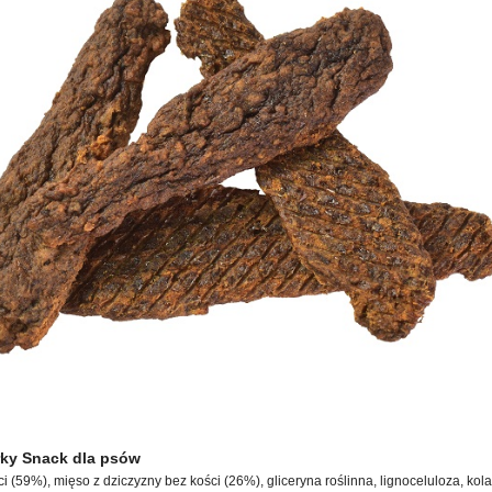
erky Snack dla psów
i (59%), mięso z dziczyzny bez kości (26%), gliceryna roślinna, lignoceluloza, kol