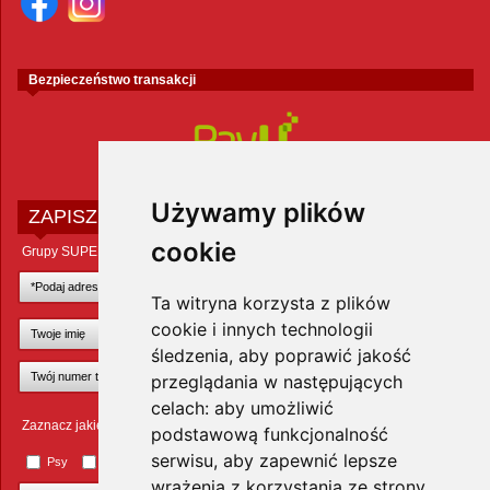
Bezpieczeństwo transakcji
Używamy plików
ZAPISZ SIĘ DO NEWSLETTERA
cookie
Grupy SUPER ZOO POLAND Sp. z o.o.
Ta witryna korzysta z plików
cookie i innych technologii
śledzenia, aby poprawić jakość
przeglądania w następujących
celach:
aby umożliwić
Zaznacz jakie zwierzęta Cię interesują
podstawową funkcjonalność
serwisu
,
aby zapewnić lepsze
Psy
Koty
Małe ssaki
Ptaki
Inne zwierzęta
wrażenia z korzystania ze strony