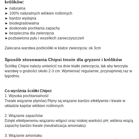
królików:
► naturalna
► 100% naturalnych włókien roślinnych
► bardzo wydajna
► biodegradowalna
► doskonale pochłania zapachy
► bezpieczna dla zwierzęcia
►pozbawiona pyłu i wszelkich zanieczyszczeń
Zalecana warstwa podściółki w klatce zwierzęcia: ok 3cm
Sposób stosowania Chipsi trocin dla gryzoni i królików
Ściółkę Chipsi należy umieścić na dnie klatki zwierzęcia, tak aby tworzyła
warstwę o grubości około 2-3 cm. Wymieniać regularnie, przynajmniej raz w
tygodniu.
Co wyróżnia ściółki Chipsi:
1. Wysoka pochłanialność
Trwałe wiązanie płynów) Płyny są wiązane bardzo efektywnie i trwale w
układzie kapilar włókien roślinnych.
2. Wiązanie zapachów
Dzięki efektywnemu wiązaniu wilgoci oraz niskiej wartości pH, włókna wiążą
zapachy bardzo trwale (neutralizacja amoniaku).
3. Wiązanie amoniaku