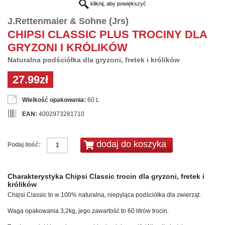
kliknij, aby powiększyć
J.Rettenmaier & Sohne (Jrs)
CHIPSI CLASSIC PLUS TROCINY DLA
GRYZONI I KRÓLIKÓW
Naturalna podściółka dla gryzoni, fretek i królików
27.99zł
Wielkość opakowania:
60 L
EAN:
4002973281710
Podaj ilość:
Charakterystyka Chipsi Classic trocin dla gryzoni, fretek i
królików
Chipsi Classic to w 100% naturalna, niepyląca podściółka dla zwierząt.
Waga opakowania 3,2kg, jego zawartość to 60 litrów trocin.