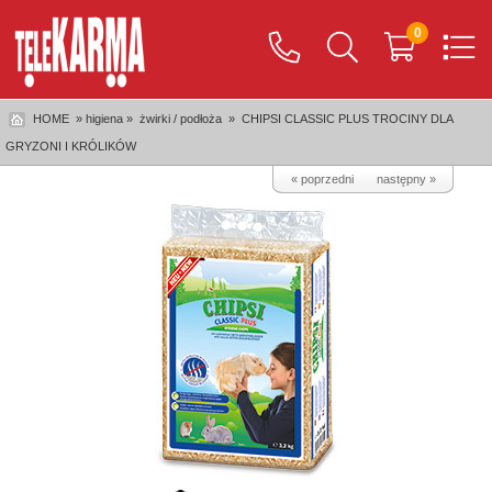
0
HOME
» higiena »
żwirki / podłoża
»
CHIPSI CLASSIC PLUS TROCINY DLA
GRYZONI I KRÓLIKÓW
« poprzedni
następny »