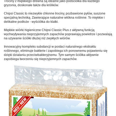
Trociny z miękkiego drewna są idealne jako podściółka dla każdego
gryzonia, doskonałe także dla królików.
Chipsi Classic to niezwykle chłonne trociny, pozbawione pyłów, suszone
specjalną techniką. Zawierające naturalne włókna roślinne. To miękkie i
delikatne podłoże - wyściółka do klatki.
Miękkie wiórki higieniczne Chipsi Classic Plus z aktywną funkcją
wychwytywania nieprzyjemnych zapachów poprawiają powietrze i pozwalają
na używanie ściółki dłużej niż zwykłych wiórów.
Innowacyjny kompleks substancji w postaci naturalnego ekstraktu
roślinnego, eliminuje bakterie i zapobiega ich ponownemu pojawieniu się
dzięki działaniu przeciwbakteryjnemu. Tym samym ściółka aktywnie
zapobiega tworzeniu się nieprzyjemnych zapachów.