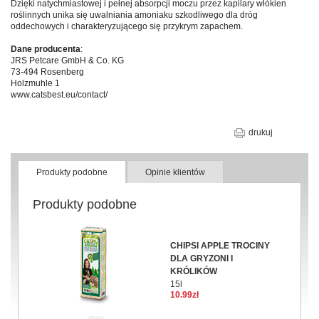
Dzięki natychmiastowej i pełnej absorpcji moczu przez kapilary włókien
roślinnych unika się uwalniania amoniaku szkodliwego dla dróg
oddechowych i charakteryzującego się przykrym zapachem.
Dane producenta
:
JRS Petcare GmbH & Co. KG
73-494 Rosenberg
Holzmuhle 1
www.catsbest.eu/contact/
drukuj
Produkty podobne
Opinie klientów
Produkty podobne
CHIPSI APPLE TROCINY
DLA GRYZONI I
KRÓLIKÓW
15l
10.99zł