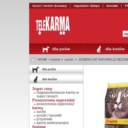
koszt i termin dostawy
regulamin sklepu
kontakt
F
wy
dla psów
dla kotów
HOME
» karmy »
suche
»
JOSERA CAT NATURELLE BEZZ
dla psów
dla kotów
Super ceny
Najpopularniejsze karmy w
super cenach
Posezonowa wyprzedaż
posezonowa wyprzedaż
karmy
suche
puszki / saszetki
przysmaki
karmy weterynaryjne
higiena