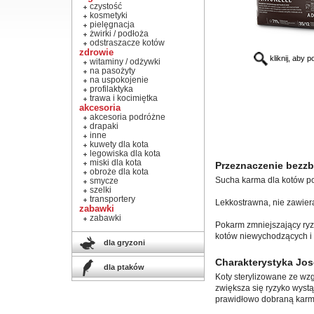
czystość
kosmetyki
pielęgnacja
żwirki / podłoża
odstraszacze kotów
zdrowie
kliknij, aby 
witaminy / odżywki
na pasożyty
na uspokojenie
profilaktyka
trawa i kocimiętka
akcesoria
akcesoria podróżne
drapaki
inne
kuwety dla kota
legowiska dla kota
miski dla kota
Przeznaczenie bezzb
obroże dla kota
Sucha karma dla kotów po z
smycze
szelki
transportery
Lekkostrawna, nie zawier
zabawki
zabawki
Pokarm zmniejszający ry
kotów niewychodzących i 
dla gryzoni
Charakterystyka Jos
dla ptaków
Koty sterylizowane ze wz
zwiększa się ryzyko wystą
prawidłowo dobraną karm