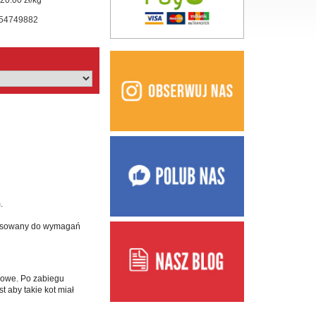
20.00 zł/kg
54749882
.
tosowany do wymagań
iowe. Po zabiegu
 aby takie kot miał