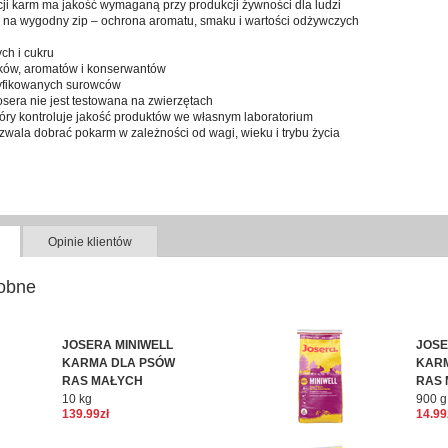
ji karm ma jakość wymaganą przy produkcji żywności dla ludzi
a wygodny zip – ochrona aromatu, smaku i wartości odżywczych
ch i cukru
ków, aromatów i konserwantów
yfikowanych surowców
sera nie jest testowana na zwierzętach
tóry kontroluje jakość produktów we własnym laboratorium
zwala dobrać pokarm w zależności od wagi, wieku i trybu życia
Opinie klientów
obne
JOSERA MINIWELL
JOSE
KARMA DLA PSÓW
KAR
RAS MAŁYCH
RAS
10 kg
900 g
139.99zł
14.99