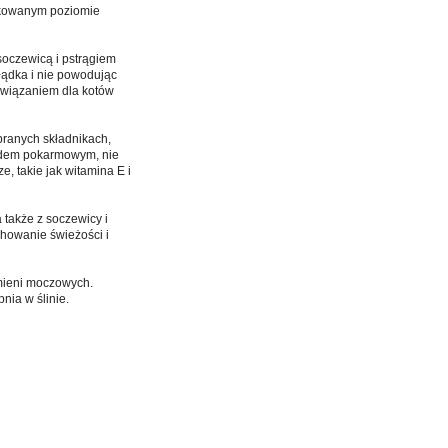
arkowanym poziomie
 soczewicą i pstrągiem
łądka i nie powodując
związaniem dla kotów
branych składnikach,
ładem pokarmowym, nie
e, takie jak witamina E i
 także z soczewicy i
howanie świeżości i
mieni moczowych.
nia w ślinie.