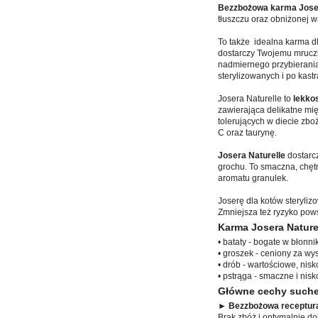
Bezzbożowa karma Jose
tłuszczu oraz obniżonej wa
To także idealna karma dl
dostarczy Twojemu mruczk
nadmiernego przybierania
sterylizowanych i po kastra
Josera Naturelle to
lekkos
zawierająca delikatne mi
tolerujących w diecie zboż
C oraz taurynę.
Josera Naturelle
dostarcz
grochu. To smaczna, chęt
aromatu granulek.
Joserę dla kotów steryli
Zmniejsza też ryzyko pow
Karma Josera Naturel
• bataty - bogate w błonni
• groszek - ceniony za wy
• drób - wartościowe, nis
• pstrąga - smaczne i nis
Główne cechy suchej
► Bezzbożowa receptur
Brak zbóż i optymalnie d