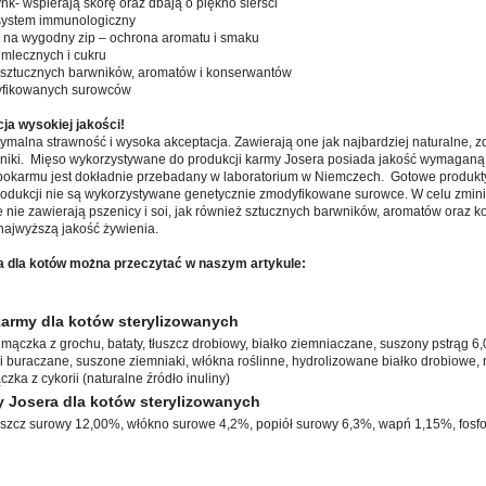
ynk- wspierają skórę oraz dbają o piękno sierści
system immunologiczny
a wygodny zip – ochrona aromatu i smaku
mlecznych i cukru
 sztucznych barwników, aromatów i konserwantów
yfikowanych surowców
ja wysokiej jakości!
malna strawność i wysoka akceptacja. Zawierają one jak najbardziej naturalne, z
iki. Mięso wykorzystywane do produkcji karmy Josera posiada jakość wymaganą 
k pokarmu jest dokładnie przebadany w laboratorium w Niemczech. Gotowe produk
 produkcji nie są wykorzystywane genetycznie zmodyfikowane surowce. W celu zmin
 te nie zawierają pszenicy i soi, jak również sztucznych barwników, aromatów oraz 
ajwyższą jakość żywienia.
 dla kotów można przeczytać w naszym artykule:
army dla kotów sterylizowanych
mączka z grochu, bataty, tłuszcz drobiowy, białko ziemniaczane, suszony pstrąg 
 buraczane, suszone ziemniaki, włókna roślinne, hydrolizowane białko drobiowe, m
zka z cykorii (naturalne źródło inuliny)
y Josera dla kotów sterylizowanych
uszcz surowy 12,00%, włókno surowe 4,2%, popiół surowy 6,3%, wapń 1,15%, fosf