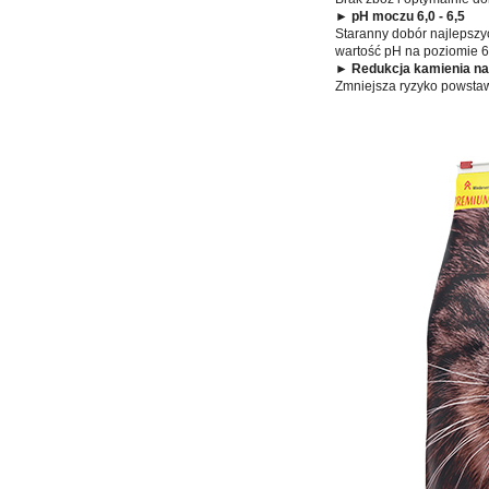
► pH moczu 6,0 - 6,5
Staranny dobór najlepsz
wartość pH na poziomie 
► Redukcja kamienia n
Zmniejsza ryzyko powstaw