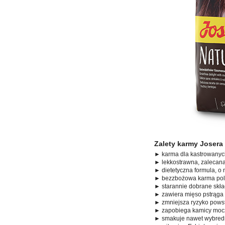
Zalety karmy Josera N
► karma dla kastrowanych
► lekkostrawna, zaleca
► dietetyczna formula, o 
► bezzbożowa karma pol
► starannie dobrane skła
► zawiera mięso pstrąga
► zmniejsza ryzyko pow
► zapobiega kamicy mocz
► smakuje nawet wybre