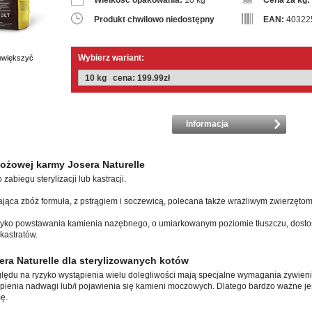
Wielkość opakowania:
10 kg
Cena za kg:
Produkt chwilowo niedostępny
EAN:
40322
Wybierz wariant:
powiększyć
Informacja
ożowej karmy Josera Naturelle
abiegu sterylizacji lub kastracji.
ająca zbóż formuła, z pstrągiem i soczewicą, polecana także wrażliwym zwierzętom
zyko powstawania kamienia nazębnego, o umiarkowanym poziomie tłuszczu, dos
kastratów.
era Naturelle dla sterylizowanych kotów
ględu na ryzyko wystąpienia wielu dolegliwości mają specjalne wymagania żywien
pienia nadwagi lub/i pojawienia się kamieni moczowych. Dlatego bardzo ważne jest
ę.