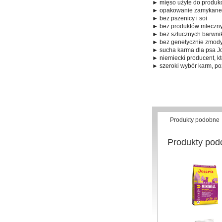
► mięso użyte do produkc
► opakowanie zamykane n
► bez pszenicy i soi
► bez produktów mleczny
► bez sztucznych barwni
► bez genetycznie zmod
► sucha karma dla psa Jo
► niemiecki producent, k
► szeroki wybór karm, po
Produkty podobne
Produkty pod