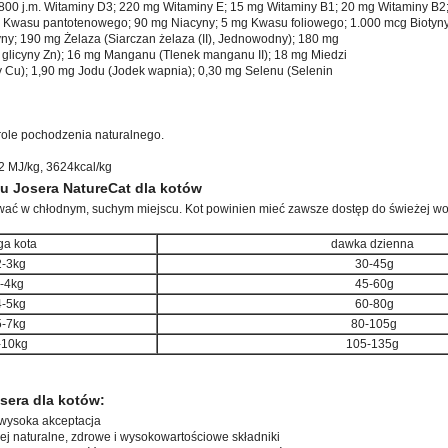
1.800 j.m. Witaminy D3; 220 mg Witaminy E; 15 mg Witaminy B1; 20 mg Witaminy B2
 Kwasu pantotenowego; 90 mg Niacyny; 5 mg Kwasu foliowego; 1.000 mcg Biotyny
yny; 190 mg Żelaza (Siarczan żelaza (II), Jednowodny); 180 mg
glicyny Zn); 16 mg Manganu (Tlenek manganu II); 18 mg Miedzi
y Cu); 1,90 mg Jodu (Jodek wapnia); 0,30 mg Selenu (Selenin
erole pochodzenia naturalnego.
2 MJ/kg, 3624kcal/kg
 Josera NatureCat dla kotów
ać w chłodnym, suchym miejscu. Kot powinien mieć zawsze dostęp do świeżej wo
a kota
dawka dzienna
-3kg
30-45g
-4kg
45-60g
-5kg
60-80g
-7kg
80-105g
-10kg
105-135g
sera dla kotów:
 wysoka akceptacja
ej naturalne, zdrowe i wysokowartościowe składniki