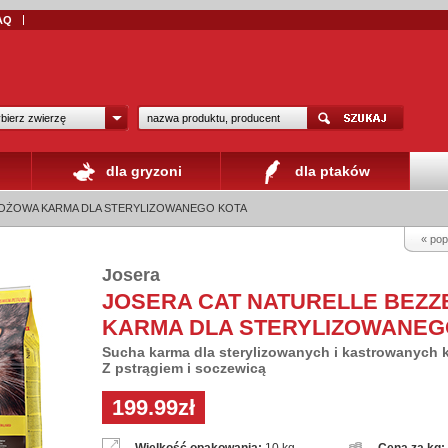
AQ
bierz zwierzę
dla gryzoni
dla ptaków
BOŻOWA KARMA DLA STERYLIZOWANEGO KOTA
« pop
Josera
JOSERA CAT NATURELLE BEZ
KARMA DLA STERYLIZOWANEG
Sucha karma dla sterylizowanych i kastrowanych 
Z pstrągiem i soczewicą
199.99zł