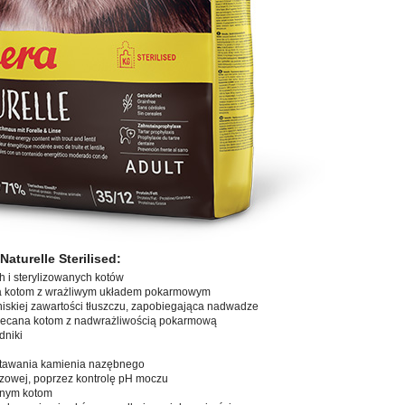
aturelle Sterilised:
 i sterylizowanych kotów
na kotom z wrażliwym układem pokarmowym
niskiej zawartości tłuszczu, zapobiegająca nadwadze
ecana kotom z nadwrażliwością pokarmową
dniki
stawania kamienia nazębnego
owej, poprzez kontrolę pH moczu
dnym kotom