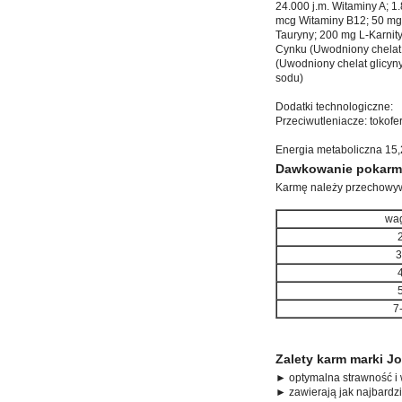
24.000 j.m. Witaminy A; 
mcg Witaminy B12; 50 mg
Tauryny; 200 mg L-Karnit
Cynku (Uwodniony chelat 
(Uwodniony chelat glicyn
sodu)
Dodatki technologiczne:
Przeciwutleniacze: tokof
Energia metaboliczna 15,
Dawkowanie pokarmu
Karmę należy przechowyw
wag
2
3
4
5
7
Zalety karm marki Jo
► optymalna strawność i
► zawierają jak najbardzi