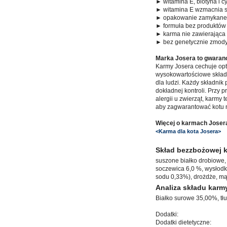
► witamina E, biotyna i c
► witamina E wzmacnia 
► opakowanie zamykane n
► formuła bez produktów 
► karma nie zawierająca
► bez genetycznie zmod
Marka Josera to gwaranc
Karmy Josera cechuje opty
wysokowartościowe składn
dla ludzi. Każdy składni
dokładnej kontroli. Przy
alergii u zwierząt, karmy
aby zagwarantować kotu n
Więcej o karmach Josera
<Karma dla kota Josera>
Skład bezzbożowej k
suszone białko drobiowe, 
soczewica 6,0 %, wysłodki
sodu 0,33%), drożdże, mąc
Analiza składu karm
Białko surowe 35,00%, tł
Dodatki:
Dodatki dietetyczne: