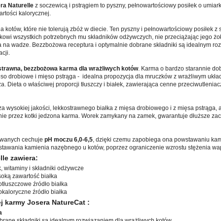
ra Naturelle
z soczewicą i pstrągiem to pyszny, pełnowartościowy posiłek o umi
rtości kalorycznej.
a kotów, które nie tolerują zbóż w diecie. Ten pyszny i pełnowartościowy posiłek z
owi wszystkich potrzebnych mu składników odżywczych, nie przeciążając jego żo
 na wadze. Bezzbożowa receptura i optymalnie dobrane składniki są idealnym ro
cji.
trawna, bezzbożowa karma dla wrażliwych kotów
. Karma o bardzo starannie do
ęso drobiowe i mięso pstrąga - idealna propozycja dla mruczków z wrażliwym uk
a. Dieta o właściwej proporcji tłuszczy i białek, zawierająca cenne przeciwutleniacz
a wysokiej jakości, lekkostrawnego białka z mięsa drobiowego i z mięsa pstrąga, a
nie przez kotki jedzona karma. Worek zamykany na zamek, gwarantuje dłuższe zac
zowanych cechuje
pH moczu 6,0-6,5
, dzięki czemu zapobiega ona powstawaniu ka
stawania kamienia nazębnego u kotów, poprzez ograniczenie wzrostu stężenia wap
le zawiera:
k, witaminy i składniki odżywcze
soką zawartość białka
kotłuszczowe źródło białka
kokaloryczne źródło białka
 karmy Josera NatureCat :
a
obrane składniki są idealnym rozwiązaniem dla wrażliwych kotów.