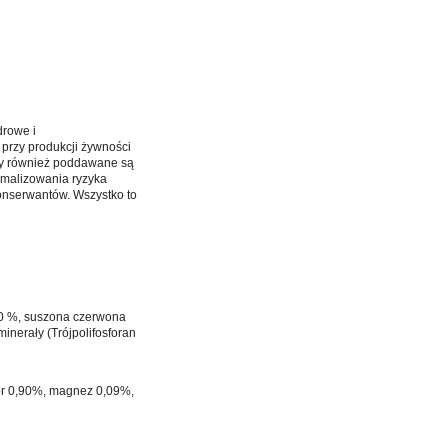
drowe i
przy produkcji żywności
ty również poddawane są
imalizowania ryzyka
konserwantów. Wszystko to
6,0 %, suszona czerwona
inerały (Trójpolifosforan
or 0,90%, magnez 0,09%,